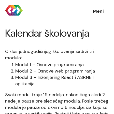
Meni
Kalendar školovanja
Ciklus jednogodišnjeg školovanja sadrži tri
modula:
Modul 1 – Osnove programiranja
Modul 2 – Osnove web programiranja
Modul 3 – Inženjering React i ASP.NET
aplikacija
Svaki modul traje 15 nedelja, nakon čega sledi 2
nedelje pauze pre sledećeg modula. Posle trećeg
modula je pauza od okvirno 6 nedelja, iza koje se
organizuje sertifikacija. Postoji i letnja pauza, koja