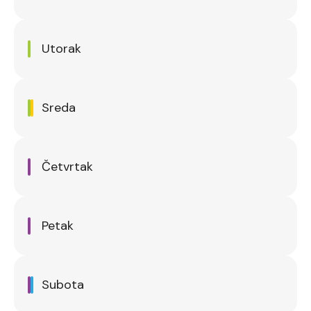
Utorak
Sreda
Četvrtak
Petak
Subota