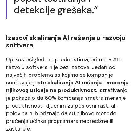
detekcije grešaka.“
Izazovi skaliranja AI rešenja u razvoju
softvera
Uprkos očiglednim prednostima, primena AI u
razvoju softvera nije bez izazova. Jedan od
najvećih problema sa kojima se kompanije
suočavaju jeste
skaliranje AI rešenja
i
merenja
njihovog uticaja na produktivnost
. Istraživanje
je pokazalo da 60% kompanija smatra merenje
produktivnosti ključnim za poslovni rast, ali
polovina njih priznaje da su njihove metode
praćenja učinka programera neprecizne ili
zastarele.