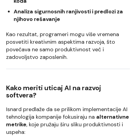
koda
Analiza sigurnosnih ranjivosti i predlozi za
njihovo rešavanje
Kao rezultat, programeri mogu više vremena
posvetiti kreativnim aspektima razvoja, što
povećava ne samo produktivnost već i
zadovoljstvo zaposlenih.
Kako meriti uticaj AI na razvoj
softvera?
Isnard predlaže da se prilikom implementacije AI
tehnologija kompanije fokusiraju na
alternativne
metrike
, koje pružaju širu sliku produktivnosti i
uspeha: