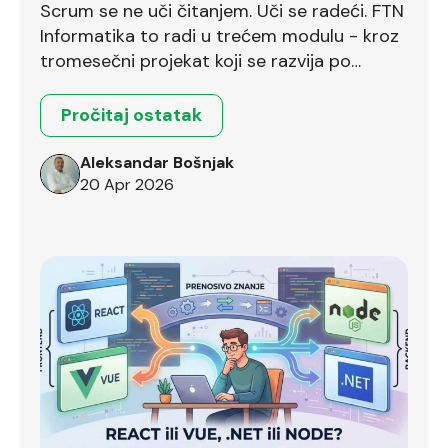
Scrum se ne uči čitanjem. Uči se radeći. FTN
Informatika to radi u trećem modulu - kroz
tromesečni projekat koji se razvija po
Scrum okviru.
Pročitaj ostatak
Aleksandar Bošnjak
20 Apr 2026