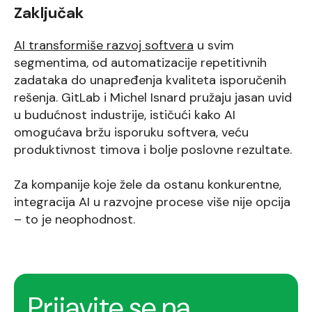
Zaključak
AI transformiše razvoj softvera
u svim
segmentima, od automatizacije repetitivnih
zadataka do unapređenja kvaliteta isporučenih
rešenja. GitLab i Michel Isnard pružaju jasan uvid
u budućnost industrije, ističući kako AI
omogućava bržu isporuku softvera, veću
produktivnost timova i bolje poslovne rezultate.
Za kompanije koje žele da ostanu konkurentne,
integracija AI u razvojne procese više nije opcija
– to je neophodnost.
Prijavite se na