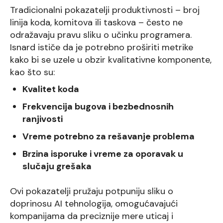
Tradicionalni pokazatelji produktivnosti – broj
linija koda, komitova ili taskova – često ne
odražavaju pravu sliku o učinku programera.
Isnard ističe da je potrebno proširiti metrike
kako bi se uzele u obzir kvalitativne komponente,
kao što su:
Kvalitet koda
Frekvencija bugova i bezbednosnih
ranjivosti
Vreme potrebno za rešavanje problema
Brzina isporuke i vreme za oporavak u
slučaju grešaka
Ovi pokazatelji pružaju potpuniju sliku o
doprinosu AI tehnologija, omogućavajući
kompanijama da preciznije mere uticaj i