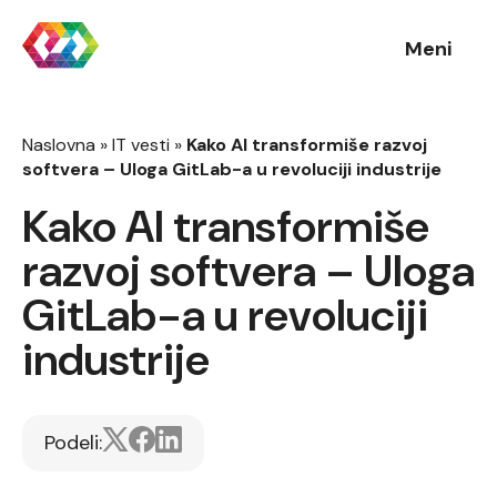
Meni
Naslovna
»
IT vesti
»
Kako AI transformiše razvoj
softvera – Uloga GitLab-a u revoluciji industrije
Kako AI transformiše
razvoj softvera – Uloga
GitLab-a u revoluciji
industrije
Podeli: