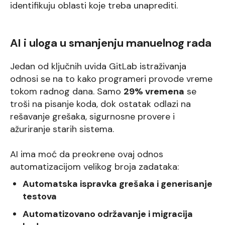
identifikuju oblasti koje treba unaprediti.
AI i uloga u smanjenju manuelnog rada
Jedan od ključnih uvida GitLab istraživanja
odnosi se na to kako programeri provode vreme
tokom radnog dana. Samo
29% vremena
se
troši na pisanje koda, dok ostatak odlazi na
rešavanje grešaka, sigurnosne provere i
ažuriranje starih sistema.
AI ima moć da preokrene ovaj odnos
automatizacijom velikog broja zadataka:
Automatska ispravka grešaka i generisanje
testova
Automatizovano održavanje i migracija