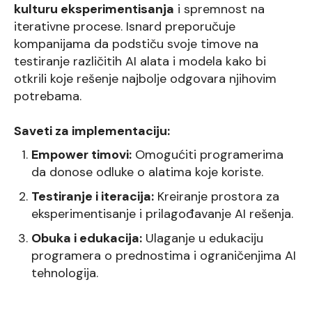
kulturu eksperimentisanja
i spremnost na
iterativne procese. Isnard preporučuje
kompanijama da podstiču svoje timove na
testiranje različitih AI alata i modela kako bi
otkrili koje rešenje najbolje odgovara njihovim
potrebama.
Saveti za implementaciju:
Empower timovi:
Omogućiti programerima
da donose odluke o alatima koje koriste.
Testiranje i iteracija:
Kreiranje prostora za
eksperimentisanje i prilagođavanje AI rešenja.
Obuka i edukacija:
Ulaganje u edukaciju
programera o prednostima i ograničenjima AI
tehnologija.