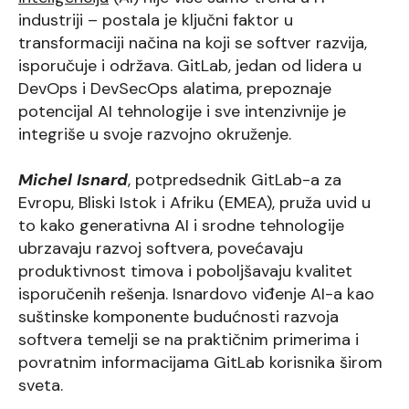
industriji – postala je ključni faktor u
transformaciji načina na koji se softver razvija,
isporučuje i održava. GitLab, jedan od lidera u
DevOps i DevSecOps alatima, prepoznaje
potencijal AI tehnologije i sve intenzivnije je
integriše u svoje razvojno okruženje.
Michel Isnard
, potpredsednik GitLab-a za
Evropu, Bliski Istok i Afriku (EMEA), pruža uvid u
to kako generativna AI i srodne tehnologije
ubrzavaju razvoj softvera, povećavaju
produktivnost timova i poboljšavaju kvalitet
isporučenih rešenja. Isnardovo viđenje AI-a kao
suštinske komponente budućnosti razvoja
softvera temelji se na praktičnim primerima i
povratnim informacijama GitLab korisnika širom
sveta.