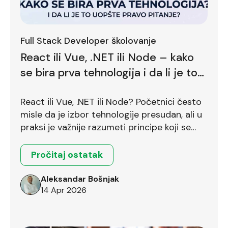
Full Stack Developer školovanje
React ili Vue, .NET ili Node – kako
se bira prva tehnologija i da li je to
uopšte pravo pitanje?
React ili Vue, .NET ili Node? Početnici često
misle da je izbor tehnologije presudan, ali u
praksi je važnije razumeti principe koji se
prenose između različitih okruženja.
Pročitaj ostatak
Aleksandar Bošnjak
14 Apr 2026