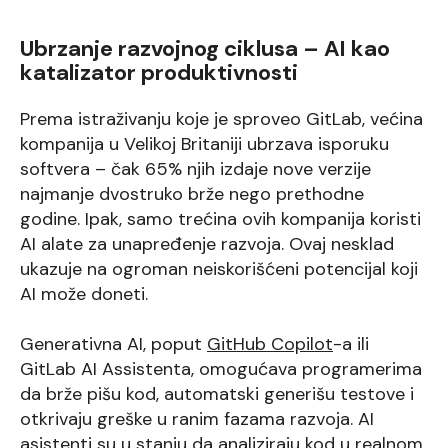
Ubrzanje razvojnog ciklusa – AI kao
katalizator produktivnosti
Prema istraživanju koje je sproveo GitLab, većina
kompanija u Velikoj Britaniji ubrzava isporuku
softvera – čak 65% njih izdaje nove verzije
najmanje dvostruko brže nego prethodne
godine. Ipak, samo trećina ovih kompanija koristi
AI alate za unapređenje razvoja. Ovaj nesklad
ukazuje na ogroman neiskorišćeni potencijal koji
AI može doneti.
Generativna AI, poput
GitHub Copilot
-a ili
GitLab AI Assistenta, omogućava programerima
da brže pišu kod, automatski generišu testove i
otkrivaju greške u ranim fazama razvoja. AI
asistenti su u stanju da analiziraju kod u realnom