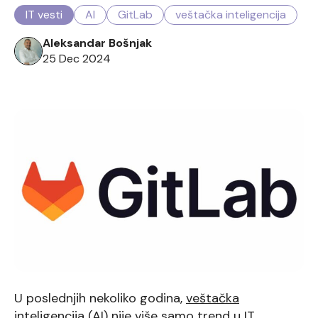
IT vesti
AI
GitLab
veštačka inteligencija
Aleksandar Bošnjak
25 Dec 2024
U poslednjih nekoliko godina,
veštačka
inteligencija
(AI) nije više samo trend u IT