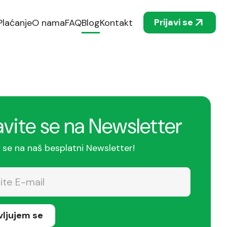
Prijavi se
Plaćanje
O nama
FAQ
Blog
Kontakt
avite se na Newsletter
e se na naš besplatni Newsletter!
avljujem se