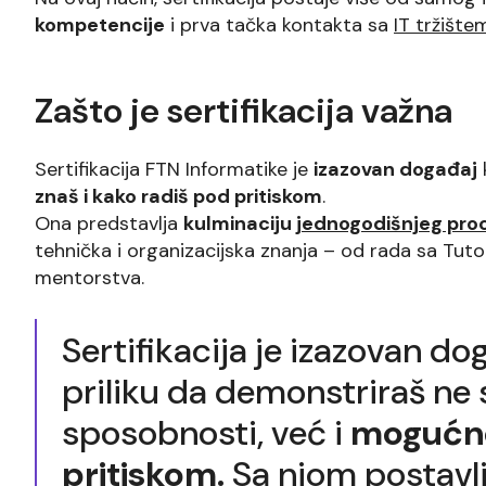
kompetencije
i prva tačka kontakta sa
IT tržište
Zašto je sertifikacija važna
Sertifikacija FTN Informatike je
izazovan događaj
znaš i kako radiš pod pritiskom
.
Ona predstavlja
kulminaciju
jednogodišnjeg pro
tehnička i organizacijska znanja – od rada sa Tuto
mentorstva.
Sertifikacija je izazovan dog
priliku da demonstriraš ne
sposobnosti, već i
mogućno
pritiskom.
Sa njom postavl