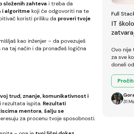
p složenih zahteva
i treba da
 i algoritme
koji će odgovoriti na te
Full Sta
spitivač koristi priliku da
proveri tvoje
IT škol
zatvara
išljaš kao inženjer – da povezuješ
 na taj način i da pronađeš logična
Ovo nije 
za sve koji 
doneli od
Pročit
Gora
tvoj trud, znanje, komunikativnost i
31 M
 rezultata ispita.
Rezultati
utiscima mentora
,
šalju se
teresuju za procenu tvoje sposobnosti.
ispita – ona je
tvoj lični dokaz