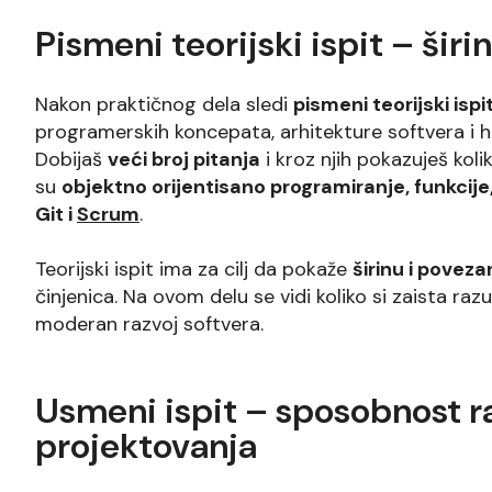
Pismeni teorijski ispit – širi
Nakon praktičnog dela sledi
pismeni teorijski ispi
programerskih koncepata, arhitekture softvera i he
Dobijaš
veći broj pitanja
i kroz njih pokazuješ ko
su
objektno orijentisano programiranje, funkcije
Git i
Scrum
.
Teorijski ispit ima za cilj da pokaže
širinu i povez
činjenica. Na ovom delu se vidi koliko si zaista ra
moderan razvoj softvera.
Usmeni ispit – sposobnost ra
projektovanja