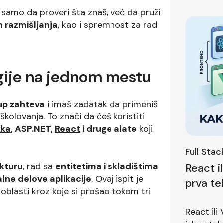
je samo da proveri šta znaš, već da pruži
n razmišljanja
, kao i spremnost za rad
ogije na jednom mestu
up zahteva
i imaš zadatak da primeniš
kolovanja. To znači da ćeš koristiti
aka
, ASP.NET,
React
i druge alate
koji
Full Sta
ekturu
, rad sa
entitetima i skladištima
React i
lne delove aplikacije
. Ovaj ispit je
prva te
 oblasti kroz koje si prošao tokom tri
pitanje
React ili