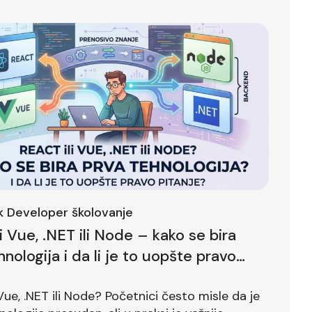
ck Developer školovanje
li Vue, .NET ili Node – kako se bira
hnologija i da li je to uopšte pravo
?
 Vue, .NET ili Node? Početnici često misle da je