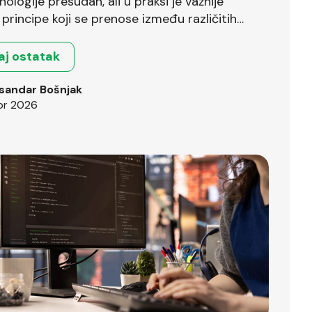
nologije presudan, ali u praksi je važnije
principe koji se prenose između različitih
.
aj ostatak
sandar Bošnjak
pr 2026