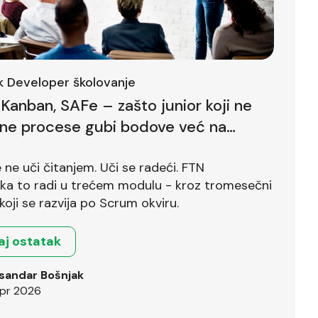
ck Developer školovanje
Kanban, SAFe – zašto junior koji ne
lne procese gubi bodove već na
ntervjuu
ne uči čitanjem. Uči se radeći. FTN
ika to radi u trećem modulu - kroz tromesečni
koji se razvija po Scrum okviru.
aj ostatak
sandar Bošnjak
pr 2026