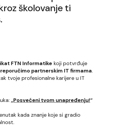
kroz školovanje ti
.
fikat FTN Informatike
koji potvrđuje
reporučimo partnerskim IT firmama
.
ak tvoje profesionalne karijere u IT
ruka:
„
Posvećeni tvom unapređenju!
“
enutak kada znanje koje si gradio
lnost.