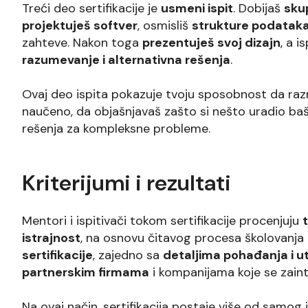
Treći deo sertifikacije je
usmeni ispit
. Dobijaš
sku
projektuješ softver
, osmisliš
strukture podataka
zahteve. Nakon toga
prezentuješ svoj dizajn
, a i
razumevanje i alternativna rešenja
.
Ovaj deo ispita pokazuje tvoju sposobnost da razm
naučeno, da objašnjavaš zašto si nešto uradio baš
rešenja za kompleksne probleme.
Kriterijumi i rezultati
Mentori i ispitivači tokom sertifikacije procenjuju
istrajnost
, na osnovu čitavog procesa školovanja i
sertifikacije
, zajedno sa
detaljima pohađanja i 
partnerskim firmama
i kompanijama koje se zain
Na ovaj način, sertifikacija postaje više od samog 