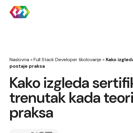
Naslovna
»
Full Stack Developer školovanje
»
Kako izgleda
postaje praksa
Kako izgleda sertifi
trenutak kada teori
praksa