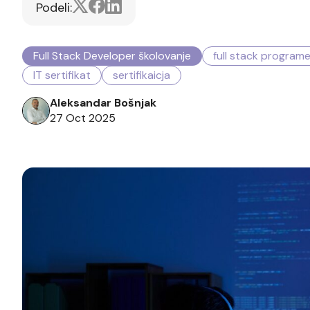
Podeli:
Full Stack Developer školovanje
full stack programe
IT sertifikat
sertifikaicja
Aleksandar Bošnjak
27 Oct 2025