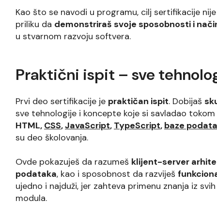
Kao što se navodi u programu, cilj sertifikacije ni
priliku da
demonstriraš svoje sposobnosti i nači
u stvarnom razvoju softvera.
Praktični ispit – sve tehnol
Prvi deo sertifikacije je
praktičan ispit
. Dobijaš
sk
sve tehnologije i koncepte koje si savladao tokom š
HTML,
CSS
,
JavaScript
,
TypeScript
,
baze podat
su deo školovanja.
Ovde pokazuješ da razumeš
klijent-server arhit
podataka
, kao i sposobnost da razviješ
funkciona
ujedno i najduži, jer zahteva primenu znanja iz svih
modula.