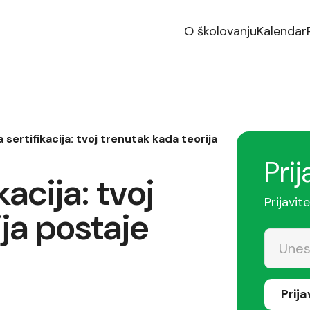
O školovanju
Kalendar
 sertifikacija: tvoj trenutak kada teorija
Prij
kacija: tvoj
Prijavit
ja postaje
Prij