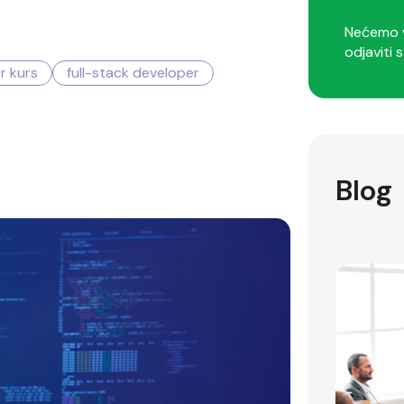
Nećemo v
odjaviti s
r kurs
full-stack developer
Blog