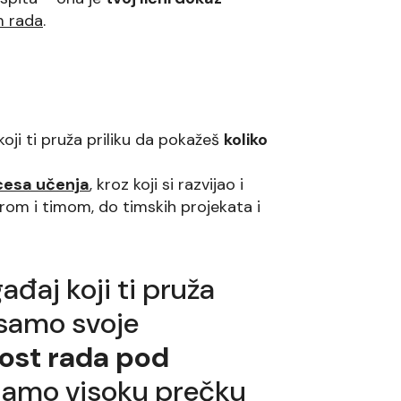
m rada
.
koji ti pruža priliku da pokažeš
koliko
cesa učenja
, kroz koji si razvijao i
rom i timom, do timskih projekata i
ađaj koji ti pruža
 samo svoje
st rada pod
jamo visoku prečku