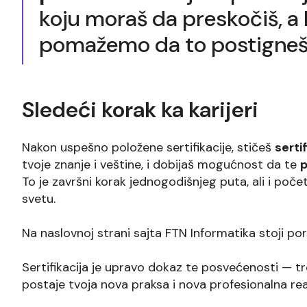
koju moraš da preskočiš, a 
pomažemo da to postigneš
Sledeći korak ka karijeri
Nakon uspešno položene sertifikacije, stičeš
serti
tvoje znanje i veštine, i dobijaš mogućnost da te
p
To je završni korak jednogodišnjeg puta, ali i počet
svetu.
Na naslovnoj strani sajta FTN Informatika stoji po
Sertifikacija je upravo dokaz te posvećenosti — tr
postaje tvoja nova praksa i nova profesionalna rea