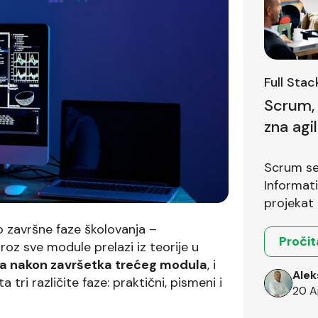
Full Sta
Scrum, 
zna agi
prvom i
Scrum se 
Informat
projekat 
o završne faze školovanja –
Pročit
roz sve module prelazi iz teorije u
a nakon završetka trećeg modula
, i
Alek
 tri različite faze: praktični, pismeni i
20 A