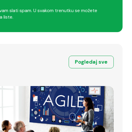
am slati spam. U svakom trenutku se možete
a liste.
Pogledaj sve