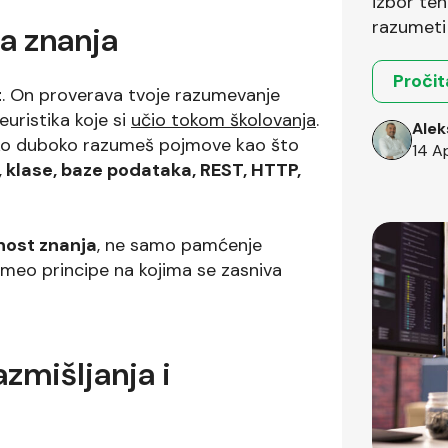
izbor teh
razumeti 
na znanja
okruženja
Pročit
t
. On proverava tvoje razumevanje
uristika koje si
učio tokom školovanja
.
Alek
liko duboko razumeš pojmove kao što
14 A
, klase, baze podataka, REST, HTTP,
anost znanja
, ne samo pamćenje
zumeo principe na kojima se zasniva
zmišljanja i