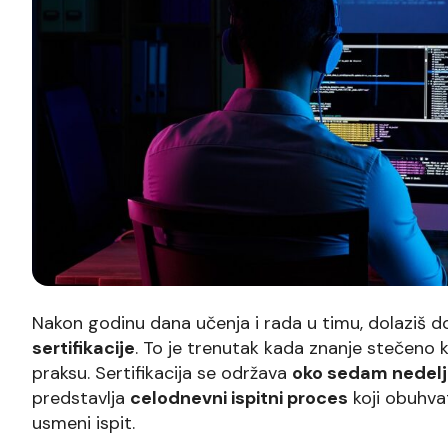
Nakon godinu dana učenja i rada u timu, dolaziš d
sertifikacije
. To je trenutak kada znanje stečeno k
praksu. Sertifikacija se održava
oko sedam nedelj
predstavlja
celodnevni ispitni proces
koji obuhvata
usmeni ispit.