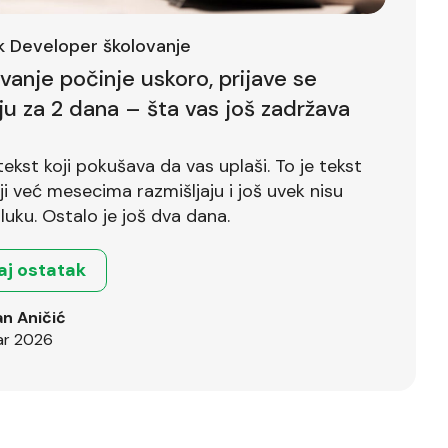
ck Developer školovanje
ovanje počinje uskoro, prijave se
ju za 2 dana – šta vas još zadržava
tekst koji pokušava da vas uplaši. To je tekst
već mesecima razmišljaju i još uvek nisu
luku. Ostalo je još dva dana.
aj ostatak
n Aničić
ar 2026