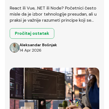
uopšte pravo pitanje?
React ili Vue, .NET ili Node? Početnici često
misle da je izbor tehnologije presudan, ali u
praksi je važnije razumeti principe koji se
prenose između različitih okruženja.
Pročitaj ostatak
Aleksandar Bošnjak
14 Apr 2026