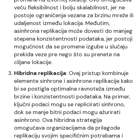
veću fleksibilnost i bolju skalabilnost, jer ne
postoje ograničenja vezana za brzinu mreže ili
udaljenost između lokacija. Međutim,
asinhrona replikacija može dovesti do manjeg
stepena konzistentnosti podataka, jer postoji
mogućnost da se promene izgube u slučaju
prekida veze pre nego što su prenete na
ciljane lokacije.
Hibridna replikacija
: Ovaj pristup kombinuje
elemente sinhrone i asinhrone replikacije kako
bi se postigla optimalna ravnoteža između
brzine i konzistentnosti podataka. Na primer,
ključni podaci mogu se replicirati sinhrono,
dok se manje bitni podaci mogu ažurirati
asinhrono. Ova hibridna strategija
omogućava organizacijama da prilagode
replikaciju svojim specifičnim potrebama i