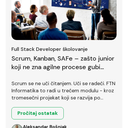
Full Stack Developer školovanje
Scrum, Kanban, SAFe – zašto junior
koji ne zna agilne procese gubi
bodove već na prvom intervjuu
Scrum se ne uči čitanjem. Uči se radeći. FTN
Informatika to radi u trećem modulu - kroz
tromesečni projekat koji se razvija po
Scrum okviru.
Pročitaj ostatak
Aleksandar Bošnjak