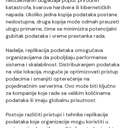
neočekivanih događaja poput prirodnih
katastrofa, kvarova hardvera ili kibernetičkih
napada. Ukoliko jedna kopija podataka postane
nedostupna, druga kopija može odmah preuzeti
ulogu primarne, čime se minimizira potencijalni
gubitak podataka i vreme prestanka rada.
Nadalje, replikacija podataka omogućava
organizacijama da poboljšaju performanse
sistema i skalabilnost. Distribuiranjem podataka
na više lokacija, moguće je optimizovati pristup
podacima i smanjiti opterećenje na
pojedinačnim serverima. Ovo može biti ključno
za kompanije koje rade sa velikim količinama
podataka ili imaju globalnu prisutnost.
Postoje različiti pristupi i tehnike replikacije
podataka koje organizacije mogu koristiti u