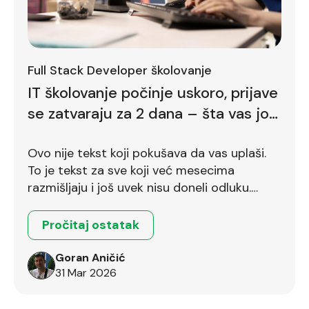
Full Stack Developer školovanje
IT školovanje počinje uskoro, prijave
se zatvaraju za 2 dana – šta vas još
zadržava
Ovo nije tekst koji pokušava da vas uplaši.
To je tekst za sve koji već mesecima
razmišljaju i još uvek nisu doneli odluku.
Ostalo je još dva dana.
Pročitaj ostatak
Goran Aničić
31 Mar 2026