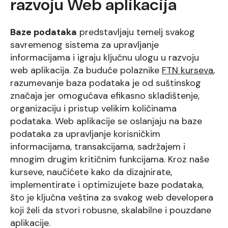
razvoju Web aplikacija
Baze podataka
predstavljaju temelj svakog
savremenog sistema za upravljanje
informacijama i igraju ključnu ulogu u razvoju
web aplikacija. Za buduće polaznike
FTN kurseva
,
razumevanje baza podataka je od suštinskog
značaja jer omogućava efikasno skladištenje,
organizaciju i pristup velikim količinama
podataka. Web aplikacije se oslanjaju na baze
podataka za upravljanje korisničkim
informacijama, transakcijama, sadržajem i
mnogim drugim kritičnim funkcijama. Kroz naše
kurseve, naučićete kako da dizajnirate,
implementirate i optimizujete baze podataka,
što je ključna veština za svakog web developera
koji želi da stvori robusne, skalabilne i pouzdane
aplikacije.