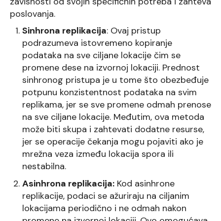
zavisnosti od svojih specifičnih potreba i zahteva
poslovanja.
Sinhrona replikacija
: Ovaj pristup
podrazumeva istovremeno kopiranje
podataka na sve ciljane lokacije čim se
promene dese na izvornoj lokaciji. Prednost
sinhronog pristupa je u tome što obezbeđuje
potpunu konzistentnost podataka na svim
replikama, jer se sve promene odmah prenose
na sve ciljane lokacije. Međutim, ova metoda
može biti skupa i zahtevati dodatne resurse,
jer se operacije čekanja mogu pojaviti ako je
mrežna veza između lokacija spora ili
nestabilna.
Asinhrona replikacija:
Kod asinhrone
replikacije, podaci se ažuriraju na ciljanim
lokacijama periodično i ne odmah nakon
promene na izvornoj lokaciji. Ovo omogućava