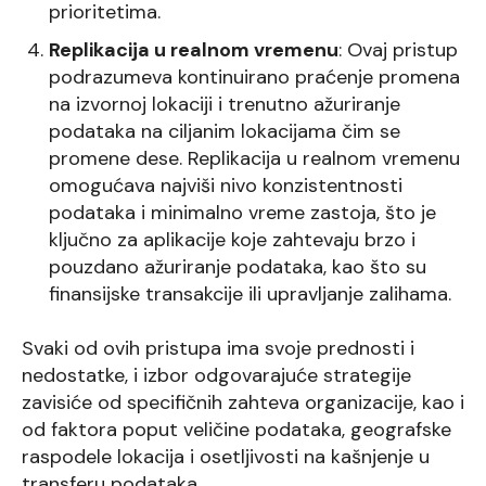
prioritetima.
Replikacija u realnom vremenu
: Ovaj pristup
podrazumeva kontinuirano praćenje promena
na izvornoj lokaciji i trenutno ažuriranje
podataka na ciljanim lokacijama čim se
promene dese. Replikacija u realnom vremenu
omogućava najviši nivo konzistentnosti
podataka i minimalno vreme zastoja, što je
ključno za aplikacije koje zahtevaju brzo i
pouzdano ažuriranje podataka, kao što su
finansijske transakcije ili upravljanje zalihama.
Svaki od ovih pristupa ima svoje prednosti i
nedostatke, i izbor odgovarajuće strategije
zavisiće od specifičnih zahteva organizacije, kao i
od faktora poput veličine podataka, geografske
raspodele lokacija i osetljivosti na kašnjenje u
transferu podataka.