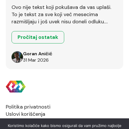
Ovo nije tekst koji pokušava da vas uplaši.
To je tekst za sve koji već mesecima
razmišljaju i još uvek nisu doneli odluku.
Ostalo je još dva dana.
Pročitaj ostatak
Goran Aničić
31 Mar 2026
Politika privatnosti
Uslovi korišćenja
Koristimo kolačiće kako bismo osigurali da vam pružimo najbolje