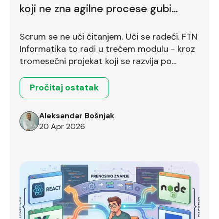
koji ne zna agilne procese gubi
bodove već na prvom intervjuu
Scrum se ne uči čitanjem. Uči se radeći. FTN
Informatika to radi u trećem modulu - kroz
tromesečni projekat koji se razvija po
Scrum okviru.
Pročitaj ostatak
Aleksandar Bošnjak
20 Apr 2026