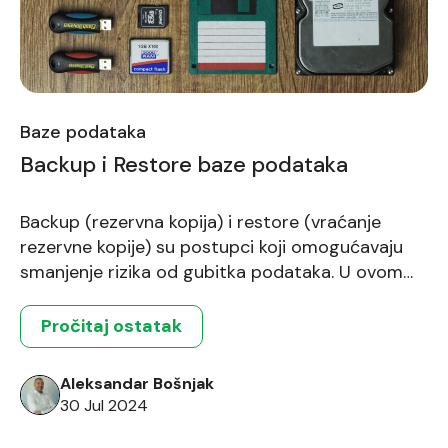
Baze podataka
Backup i Restore baze podataka
Backup (rezervna kopija) i restore (vraćanje
rezervne kopije) su postupci koji omogućavaju
smanjenje rizika od gubitka podataka. U ovom
blogu ćete se upoznati koji tipovi backup- a
postoje i kako bi trebalo planirati postupke
Pročitaj ostatak
backup- a i restore- a. Šta je backup? Backup ili
rezervna (sigurnosna) kopija podataka je
Aleksandar Bošnjak
postupak skladištenja kopije podataka iz baze
30 Jul 2024
[…]