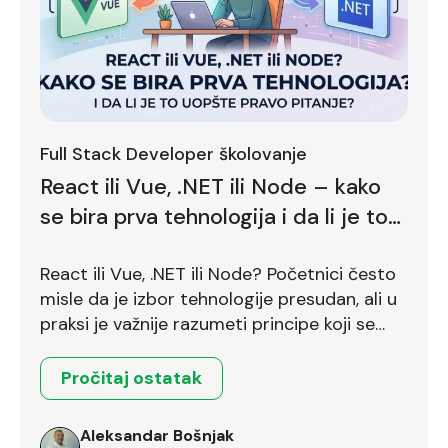
Full Stack Developer školovanje
React ili Vue, .NET ili Node – kako
se bira prva tehnologija i da li je to
uopšte pravo pitanje?
React ili Vue, .NET ili Node? Početnici često
misle da je izbor tehnologije presudan, ali u
praksi je važnije razumeti principe koji se
prenose između različitih okruženja.
Pročitaj ostatak
Aleksandar Bošnjak