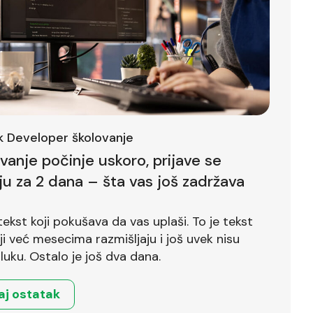
ck Developer školovanje
ovanje počinje uskoro, prijave se
ju za 2 dana – šta vas još zadržava
tekst koji pokušava da vas uplaši. To je tekst
već mesecima razmišljaju i još uvek nisu
luku. Ostalo je još dva dana.
aj ostatak