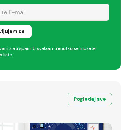
avljujem se
am slati spam. U svakom trenutku se možete
a liste.
Pogledaj sve