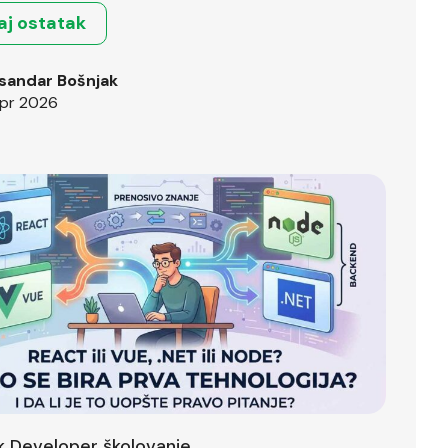
aj ostatak
sandar Bošnjak
pr 2026
ck Developer školovanje