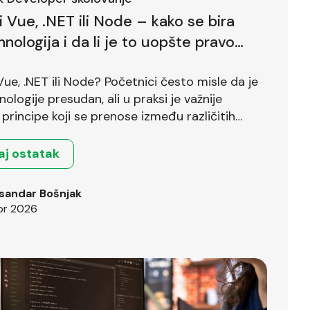
li Vue, .NET ili Node – kako se bira
hnologija i da li je to uopšte pravo
?
 Vue, .NET ili Node? Početnici često misle da je
nologije presudan, ali u praksi je važnije
principe koji se prenose između različitih
.
aj ostatak
sandar Bošnjak
pr 2026