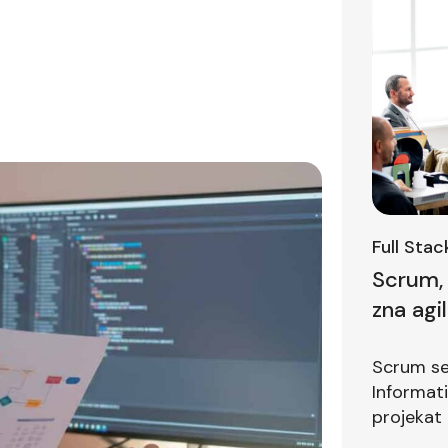
Full Sta
Scrum, 
zna agi
prvom i
Scrum se 
Informat
projekat 