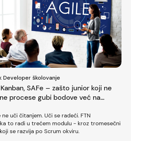
ck Developer školovanje
Kanban, SAFe – zašto junior koji ne
lne procese gubi bodove već na
ntervjuu
ne uči čitanjem. Uči se radeći. FTN
ika to radi u trećem modulu - kroz tromesečni
koji se razvija po Scrum okviru.