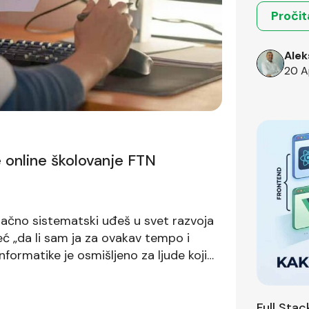
Pročit
Alek
20 A
 online školovanje FTN
onačno sistematski uđeš u svet razvoja
već „da li sam ja za ovakav tempo i
formatike je osmišljeno za ljude koji
 i godinu dana vrlo fokusiranog učenja
preman na taj korak.
Full Sta