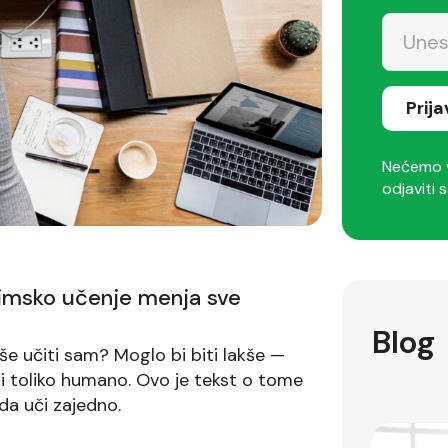
Prij
Nećemo v
odjaviti s
 timsko učenje menja sve
Blog
kše učiti sam? Moglo bi biti lakše —
. Ni toliko humano. Ovo je tekst o tome
a uči zajedno.