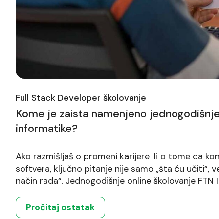
Full Stack Developer školovanje
Kome je zaista namenjeno jednogodišnje
informatike?
Ako razmišljaš o promeni karijere ili o tome da k
softvera, ključno pitanje nije samo „šta ću učiti“, 
način rada“. Jednogodišnje online školovanje FTN In
su spremni na kontinualno unapređenje, timski rad
– uz jasne mehanizme da proveriš da li si zaista s
Pročitaj ostatak