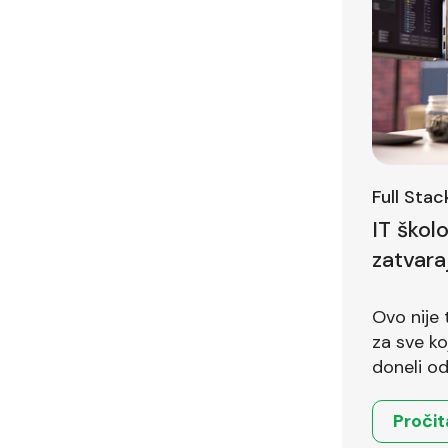
Full Sta
IT škol
zatvara
Ovo nije 
za sve koji 
doneli od
Pročit