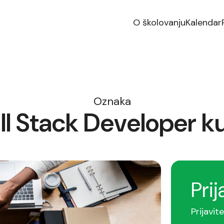
O školovanju
Kalendar
Oznaka
ll Stack Developer k
Prij
Prijavit