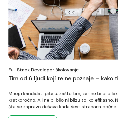
Full Stack Developer školovanje
Tim od 6 ljudi koji te ne poznaje – kako
Mnogi kandidati pitaju: zašto tim, zar ne bi bilo la
kratkoročno. Ali ne bi bilo ni blizu toliko efikasno
šta se zapravo dešava kada šest stranaca počne d