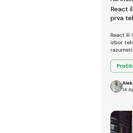
React i
prva te
pitanje
React ili
izbor teh
razumeti 
okruženja
Pročit
Alek
14 A