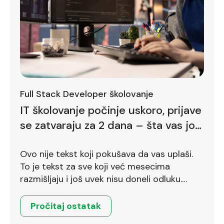
Full Stack Developer školovanje
IT školovanje počinje uskoro, prijave
se zatvaraju za 2 dana – šta vas još
zadržava
Ovo nije tekst koji pokušava da vas uplaši.
To je tekst za sve koji već mesecima
razmišljaju i još uvek nisu doneli odluku.
Ostalo je još dva dana.
Pročitaj ostatak