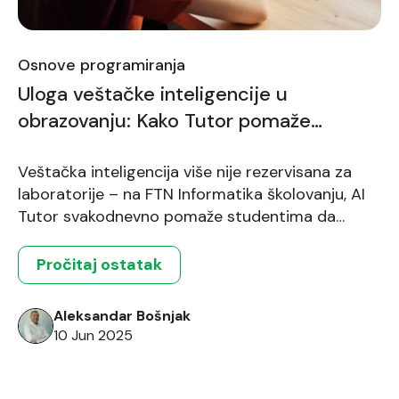
Osnove programiranja
Uloga veštačke inteligencije u
obrazovanju: Kako Tutor pomaže
studentima da brže uče?
Veštačka inteligencija više nije rezervisana za
laboratorije – na FTN Informatika školovanju, AI
Tutor svakodnevno pomaže studentima da
efikasnije savladaju programiranje, analiziraju kod
i napreduju uz manje frustracije.
Pročitaj ostatak
Aleksandar Bošnjak
10 Jun 2025