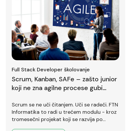
Full Stack Developer školovanje
Scrum, Kanban, SAFe – zašto junior
koji ne zna agilne procese gubi
bodove već na prvom intervjuu
Scrum se ne uči čitanjem. Uči se radeći. FTN
Informatika to radi u trećem modulu - kroz
tromesečni projekat koji se razvija po
Scrum okviru.