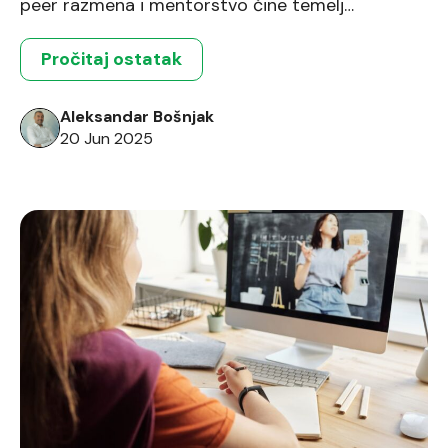
peer razmena i mentorstvo čine temelj
motivacije i kontinuiranog razvoja na jednom od
najsavremenijih online IT programa u regionu.
Pročitaj ostatak
Aleksandar Bošnjak
20 Jun 2025