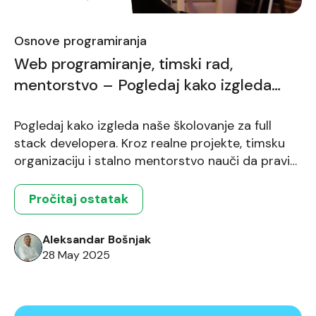
Osnove programiranja
Web programiranje, timski rad,
mentorstvo – Pogledaj kako izgleda
školovanje koje priprema za IT industriju
[video]
Pogledaj kako izgleda naše školovanje za full
stack developera. Kroz realne projekte, timsku
organizaciju i stalno mentorstvo nauči da praviš
React i .NET aplikacije: Upiši jednogodišnje
online školovanje FTN Informatike i postani
Pročitaj ostatak
sertifikovani full stack programer. Nauči da
koristiš tehnologije poput C#, JavaScript, React,
Aleksandar Bošnjak
ASP.NET i baze podataka. Pravi aplikacije u timu,
28 May 2025
prateći industrijski […]