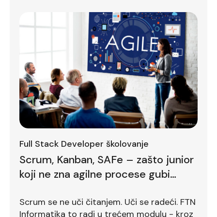
Full Stack Developer školovanje
Scrum, Kanban, SAFe – zašto junior
koji ne zna agilne procese gubi
bodove već na prvom intervjuu
Scrum se ne uči čitanjem. Uči se radeći. FTN
Informatika to radi u trećem modulu - kroz