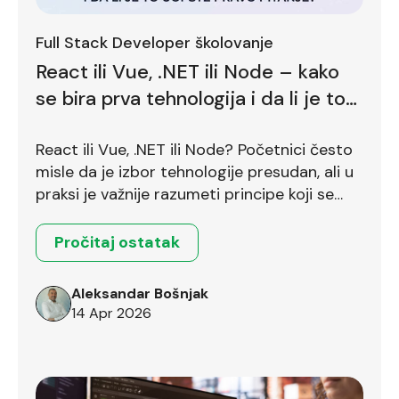
Full Stack Developer školovanje
React ili Vue, .NET ili Node – kako
se bira prva tehnologija i da li je to
uopšte pravo pitanje?
React ili Vue, .NET ili Node? Početnici često
misle da je izbor tehnologije presudan, ali u
praksi je važnije razumeti principe koji se
prenose između različitih okruženja.
Pročitaj ostatak
Aleksandar Bošnjak
14 Apr 2026