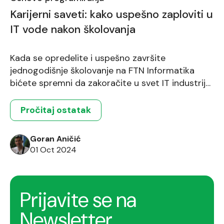
Karijerni saveti: kako uspešno zaploviti u
IT vode nakon školovanja
Kada se opredelite i uspešno završite
jednogodišnje školovanje na FTN Informatika
bićete spremni da zakoračite u svet IT industrije.
Put do posla full stack programera može biti
uzbudljiv, ali zahteva pripremu i jasan plan. Ovaj
Pročitaj ostatak
članak pruža ključne savete za traženje posla u IT
industriji, pisanje efektivnog CV-a i uspešnu
Goran Aničić
pripremu za intervjue. Kao budući […]
01 Oct 2024
Prijavite se na
Newsletter