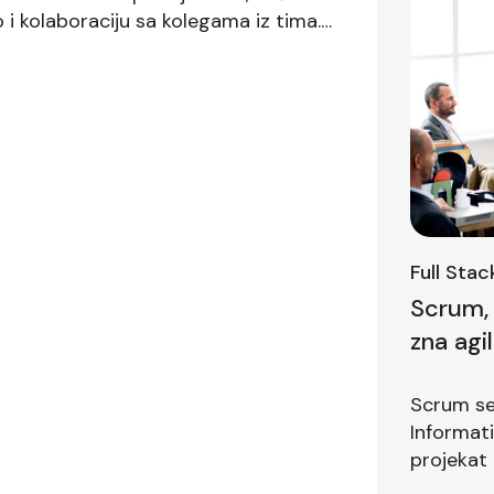
 i kolaboraciju sa kolegama iz tima.
nova znanja koja unapređuju ove
Full Sta
Scrum, 
zna agi
prvom i
Scrum se 
Informat
projekat 