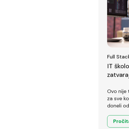
Full Sta
IT škol
zatvara
Ovo nije 
za sve koji 
doneli od
Pročit