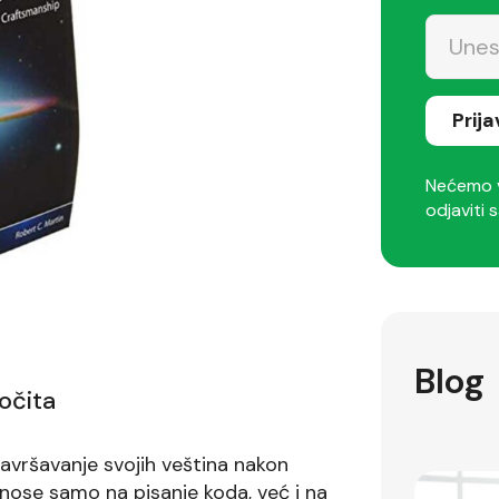
Prij
Nećemo v
odjaviti s
Blog
očita
avršavanje svojih veština nakon
dnose samo na pisanje koda, već i na