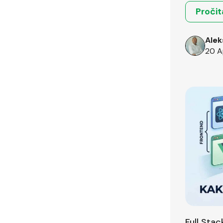
Pročit
Alek
20 A
Full Sta