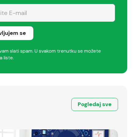
avljujem se
am slati spam. U svakom trenutku se možete
a liste.
Pogledaj sve