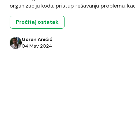
organizaciju koda, pristup rešavanju problema, kao
Izučavanjem relevantne literature se mogu steći 
veštine. Izdvojili smo za vas 5 […]
Pročitaj ostatak
Goran Aničić
04 May 2024