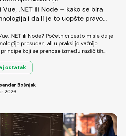
li Vue, .NET ili Node – kako se bira
hnologija i da li je to uopšte pravo
?
 Vue, .NET ili Node? Početnici često misle da je
nologije presudan, ali u praksi je važnije
principe koji se prenose između različitih
.
aj ostatak
sandar Bošnjak
pr 2026