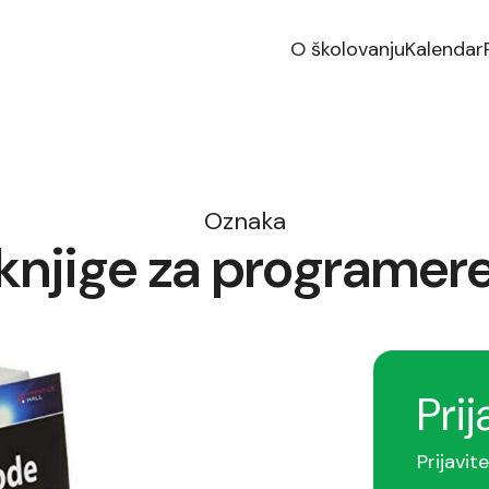
O školovanju
Kalendar
Oznaka
knjige za programer
Prij
Prijavit