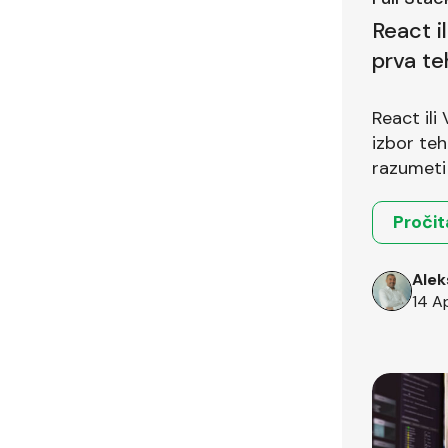
React i
prva te
pitanje
React ili
izbor teh
razumeti 
okruženja
Pročit
Alek
14 A