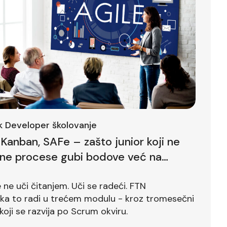
ck Developer školovanje
Kanban, SAFe – zašto junior koji ne
lne procese gubi bodove već na
ntervjuu
ne uči čitanjem. Uči se radeći. FTN
ika to radi u trećem modulu - kroz tromesečni
koji se razvija po Scrum okviru.