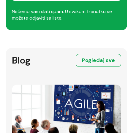
Nećemo vam slati spam. U svakom trenutku se
možete odjaviti sa liste.
Blog
Pogledaj sve