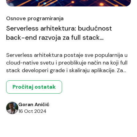
Osnove programiranja
Serverless arhitektura: budućnost
back-end razvoja za full stack
programere
Serverless arhitektura postaje sve popularnija u
cloud-native svetu i preoblikuje način na koji full
stack developeri grade i skaliraju aplikacije. Za
programere koji žele da ostanu konkurentni,
serverless pristup nudi niz prednosti koje
Pročitaj ostatak
menjaju ulogu razvoja softverskih rešenja.
Prednosti serverless arhitekture Jedna od
Goran Aničić
glavnih prednosti serverless arhitekture je
16 Oct 2024
smanjenje troškova, jer omogućava
organizacijama da plaćaju […]