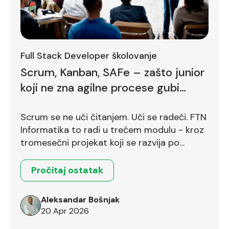
Full Stack Developer školovanje
Scrum, Kanban, SAFe – zašto junior
koji ne zna agilne procese gubi
bodove već na prvom intervjuu
Scrum se ne uči čitanjem. Uči se radeći. FTN
Informatika to radi u trećem modulu - kroz
tromesečni projekat koji se razvija po
Scrum okviru.
Pročitaj ostatak
Aleksandar Bošnjak
20 Apr 2026