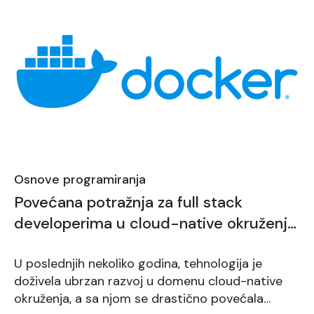
Osnove programiranja
Povećana potražnja za full stack
developerima u cloud-native okruženju:
Kako Docker i Kubernetes menjaju igru
U poslednjih nekoliko godina, tehnologija je
doživela ubrzan razvoj u domenu cloud-native
okruženja, a sa njom se drastično povećala