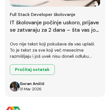
Full Stack Developer školovanje
IT školovanje počinje uskoro, prijave
se zatvaraju za 2 dana – šta vas još
zadržava
Ovo nije tekst koji pokušava da vas uplaši.
To je tekst za sve koji već mesecima
razmišljaju i još uvek nisu doneli odluku.
Ostalo je još dva dana.
Pročitaj ostatak
Goran Aničić
31 Mar 2026