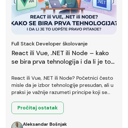
Full Stack Developer školovanje
React ili Vue, .NET ili Node – kako
se bira prva tehnologija i da li je to
uopšte pravo pitanje?
React ili Vue, .NET ili Node? Početnici često
misle da je izbor tehnologije presudan, ali u
praksi je važnije razumeti principe koji se
prenose između različitih okruženja.
Pročitaj ostatak
Aleksandar Bošnjak