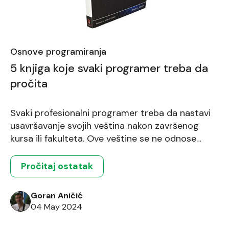
Osnove programiranja
5 knjiga koje svaki programer treba da
pročita
Svaki profesionalni programer treba da nastavi
usavršavanje svojih veština nakon završenog
kursa ili fakulteta. Ove veštine se ne odnose
samo na pisanje koda, već i na organizaciju koda,
pristup rešavanju problema, kao i kolaboraciju sa
Pročitaj ostatak
kolegama iz tima. Izučavanjem relevantne
literature se mogu steći nova znanja koja
Goran Aničić
unapređuju ove veštine. Izdvojili smo za vas 5 […]
04 May 2024