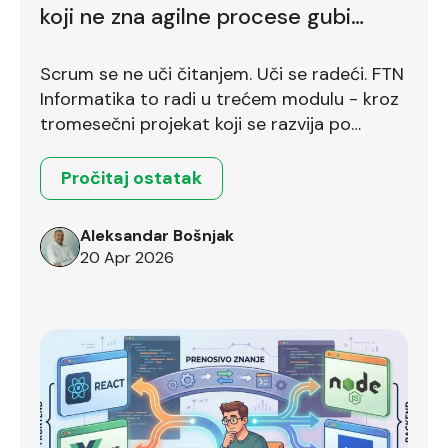
koji ne zna agilne procese gubi
bodove već na prvom intervjuu
Scrum se ne uči čitanjem. Uči se radeći. FTN
Informatika to radi u trećem modulu - kroz
tromesečni projekat koji se razvija po
Scrum okviru.
Pročitaj ostatak
Aleksandar Bošnjak
20 Apr 2026