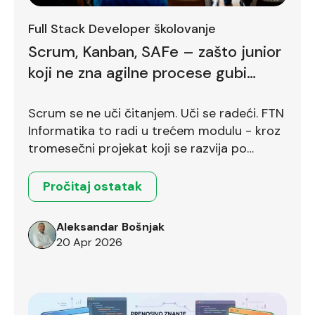
Full Stack Developer školovanje
Scrum, Kanban, SAFe – zašto junior
koji ne zna agilne procese gubi
bodove već na prvom intervjuu
Scrum se ne uči čitanjem. Uči se radeći. FTN
Informatika to radi u trećem modulu - kroz
tromesečni projekat koji se razvija po
Scrum okviru.
Pročitaj ostatak
Aleksandar Bošnjak
20 Apr 2026