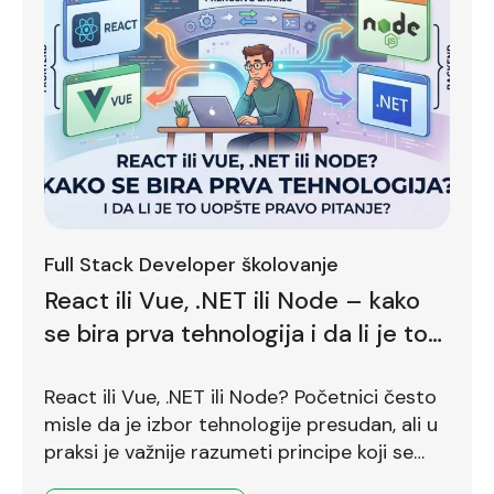
Full Stack Developer školovanje
React ili Vue, .NET ili Node – kako
se bira prva tehnologija i da li je to
uopšte pravo pitanje?
React ili Vue, .NET ili Node? Početnici često
misle da je izbor tehnologije presudan, ali u
praksi je važnije razumeti principe koji se
prenose između različitih okruženja.