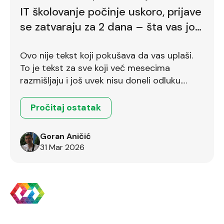
IT školovanje počinje uskoro, prijave
se zatvaraju za 2 dana – šta vas još
zadržava
Ovo nije tekst koji pokušava da vas uplaši.
To je tekst za sve koji već mesecima
razmišljaju i još uvek nisu doneli odluku.
Ostalo je još dva dana.
Pročitaj ostatak
Goran Aničić
31 Mar 2026