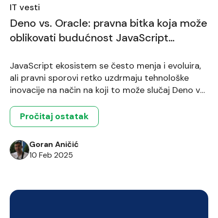
IT vesti
Deno vs. Oracle: pravna bitka koja može
oblikovati budućnost JavaScript
ekosistema
JavaScript ekosistem se često menja i evoluira,
ali pravni sporovi retko uzdrmaju tehnološke
inovacije na način na koji to može slučaj Deno vs.
Oracle. Nedavni spor između Deno-a i Oracle-a
stavlja pod lupu složene odnose između velikih
Pročitaj ostatak
korporacija i open-source zajednice. Ovaj slučaj
bi mogao imati ozbiljne posledice po budućnost
Goran Aničić
Deno-a, JavaScript runtime okruženja koje […]
10 Feb 2025