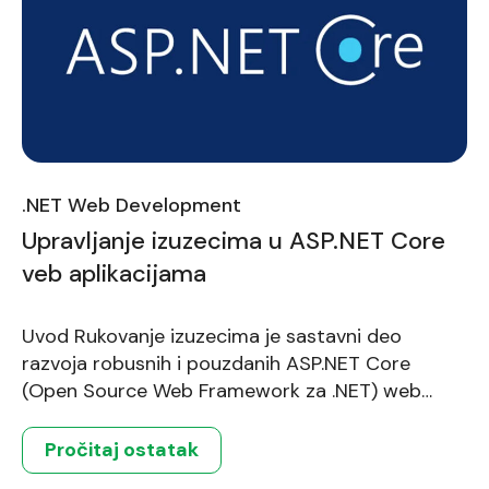
.NET Web Development
Upravljanje izuzecima u ASP.NET Core
veb aplikacijama
Uvod Rukovanje izuzecima je sastavni deo
razvoja robusnih i pouzdanih ASP.NET Core
(Open Source Web Framework za .NET) web
aplikacija. Pravilno upravljanje izuzecima
osigurava da vaša aplikacija može elegantno da
Pročitaj ostatak
obrađuje neočekivane greške, pružajući bolje