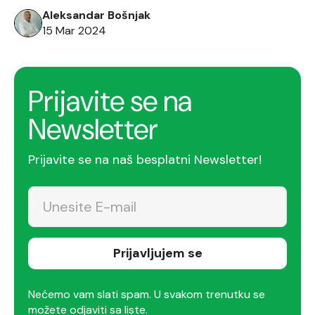
korisničko iskustvo i omogućavajući lakše
Aleksandar Bošnjak
rešavanje problema. U ovom blogu ćemo istražiti
15 Mar 2024
neke najbolje prakse za rukovanje izuzecima u
ASP.NET […]
Prijavite se na
Newsletter
Prijavite se na naš besplatni Newsletter!
Prijavljujem se
Nećemo vam slati spam. U svakom trenutku se
možete odjaviti sa liste.