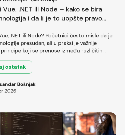
li Vue, .NET ili Node – kako se bira
hnologija i da li je to uopšte pravo
?
 Vue, .NET ili Node? Početnici često misle da je
nologije presudan, ali u praksi je važnije
principe koji se prenose između različitih
.
aj ostatak
sandar Bošnjak
pr 2026