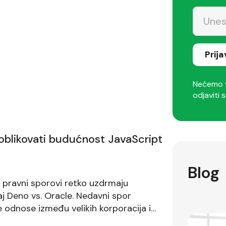
Prij
Nećemo v
odjaviti s
oblikovati budućnost JavaScript
Blog
i pravni sporovi retko uzdrmaju
aj Deno vs. Oracle. Nedavni spor
 odnose između velikih korporacija i
i ozbiljne posledice po budućnost