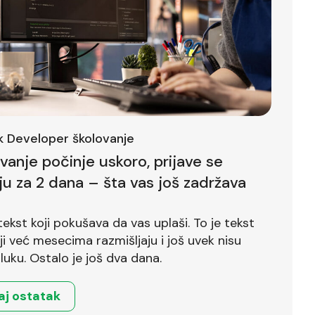
ck Developer školovanje
ovanje počinje uskoro, prijave se
ju za 2 dana – šta vas još zadržava
tekst koji pokušava da vas uplaši. To je tekst
već mesecima razmišljaju i još uvek nisu
luku. Ostalo je još dva dana.
aj ostatak