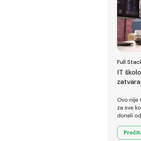
Full Sta
IT škol
zatvara
Ovo nije 
za sve koji 
doneli od
Pročit