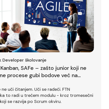
ck Developer školovanje
Kanban, SAFe – zašto junior koji ne
lne procese gubi bodove već na
ntervjuu
ne uči čitanjem. Uči se radeći. FTN
ika to radi u trećem modulu - kroz tromesečni
koji se razvija po Scrum okviru.