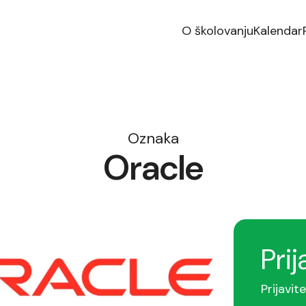
O školovanju
Kalendar
Oznaka
Oracle
Prij
Prijavit