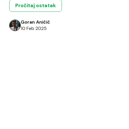
Deno-a, JavaScript runtime okruženja koje […]
Pročitaj ostatak
Goran Aničić
10 Feb 2025