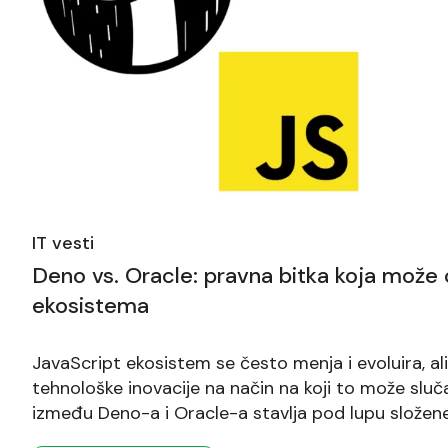
IT vesti
Deno vs. Oracle: pravna bitka koja može 
ekosistema
JavaScript ekosistem se često menja i evoluira, al
tehnološke inovacije na način na koji to može sluč
između Deno-a i Oracle-a stavlja pod lupu složene
open-source zajednice. Ovaj slučaj bi mogao imat