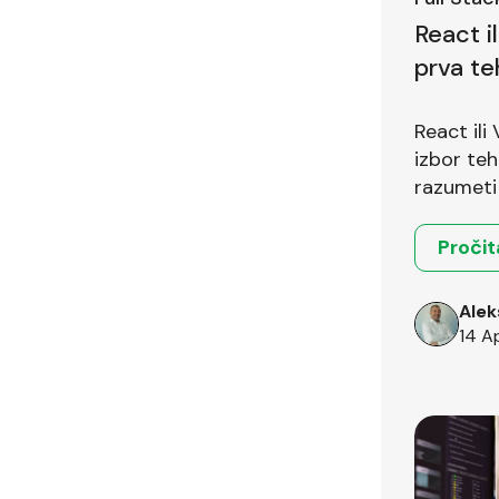
React i
prva te
pitanje
React ili
izbor teh
razumeti 
okruženja
Pročit
Alek
14 A