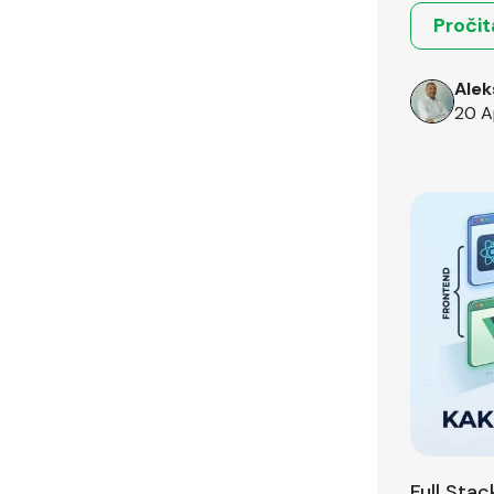
Pročit
Alek
20 A
Full Sta