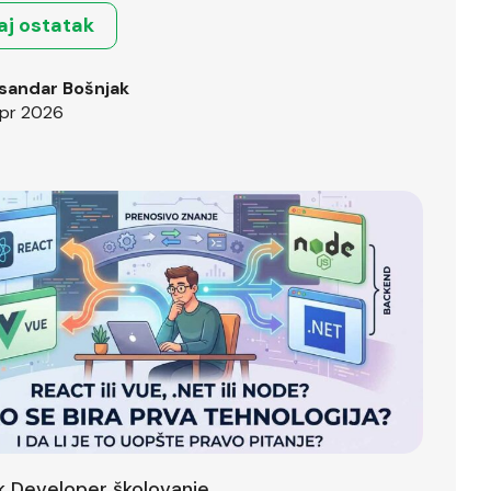
aj ostatak
sandar Bošnjak
pr 2026
ck Developer školovanje