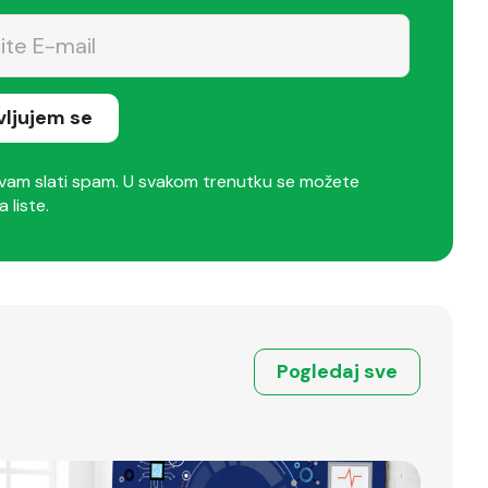
avljujem se
am slati spam. U svakom trenutku se možete
a liste.
Pogledaj sve