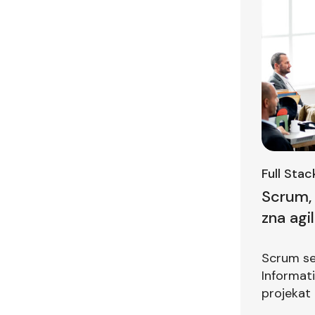
Full Sta
Scrum, 
zna agi
prvom i
Scrum se 
Informat
projekat 