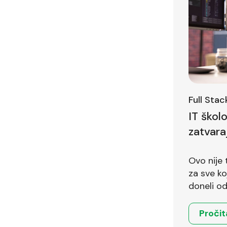
Full Sta
IT škol
zatvara
Ovo nije 
za sve koji 
doneli od
Pročit