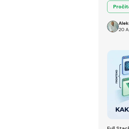
Pročit
Alek
20 A
Full Sta