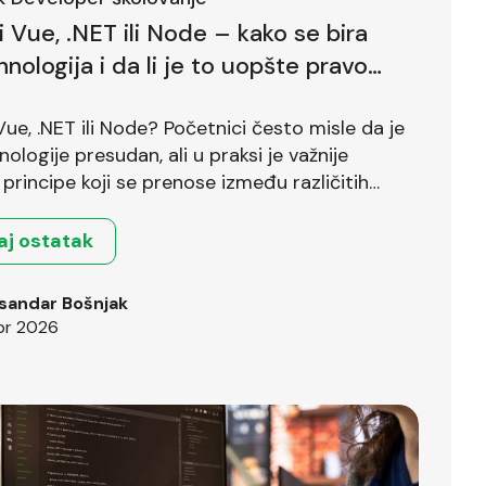
li Vue, .NET ili Node – kako se bira
hnologija i da li je to uopšte pravo
?
 Vue, .NET ili Node? Početnici često misle da je
nologije presudan, ali u praksi je važnije
principe koji se prenose između različitih
.
aj ostatak
sandar Bošnjak
pr 2026