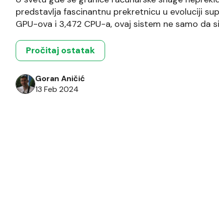
predstavlja fascinantnu prekretnicu u evoluciji s
GPU-ova i 3,472 CPU-a, ovaj sistem ne samo da s
uspeh, već i osvetljava buduće pravce razvoja u ob
Revolucija u računarskoj snazi Superračunar HPC6
Pročitaj ostatak
Goran Aničić
13 Feb 2024