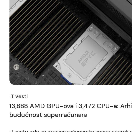
IT vesti
13,888 AMD GPU-ova i 3,472 CPU-a: Arhit
budućnost superračunara
U svetu gde se granice računarske snage nepreki