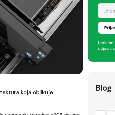
Prij
Nećemo v
odjaviti s
Blog
ektura koja oblikuje
dno pomeraju, izgradnja HPC6 sistema