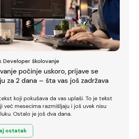
ck Developer školovanje
ovanje počinje uskoro, prijave se
ju za 2 dana – šta vas još zadržava
tekst koji pokušava da vas uplaši. To je tekst
već mesecima razmišljaju i još uvek nisu
luku. Ostalo je još dva dana.
aj ostatak