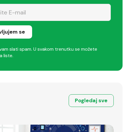
avljujem se
am slati spam. U svakom trenutku se možete
a liste.
Pogledaj sve