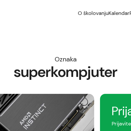
O školovanju
Kalendar
Oznaka
superkompjuter
Prij
Prijavit