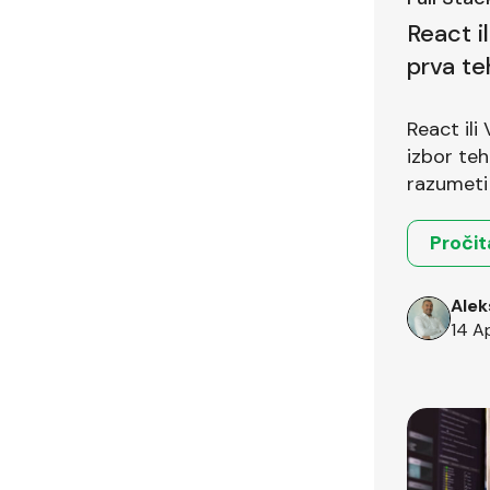
React i
prva te
pitanje
React ili
izbor teh
razumeti 
okruženja
Pročit
Alek
14 A