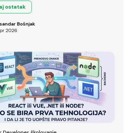
aj ostatak
sandar Bošnjak
pr 2026
ck Developer školovanje