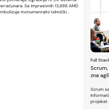
uperračunara. Sa impresivnih 13,888 AMD
imbolizuje monumentalni tehnički
lasti računarstva visokih performansi.
, sa svojom predviđenom […]
Full Sta
Scrum, 
zna agi
prvom i
Scrum se 
Informat
projekat 