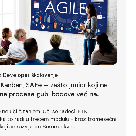
ck Developer školovanje
Kanban, SAFe – zašto junior koji ne
lne procese gubi bodove već na
ntervjuu
ne uči čitanjem. Uči se radeći. FTN
ika to radi u trećem modulu - kroz tromesečni
koji se razvija po Scrum okviru.