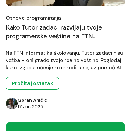
Osnove programiranja
Kako Tutor zadaci razvijaju tvoje
programerske veštine na FTN
Informatika školovanju
Na FTN Informatika školovanju, Tutor zadaci nisu
vežba – oni grade tvoje realne veštine. Pogledaj
kako izgleda učenje kroz kodiranje, uz pomoć AI
asistenta.
Pročitaj ostatak
Goran Aničić
17 Jun 2025