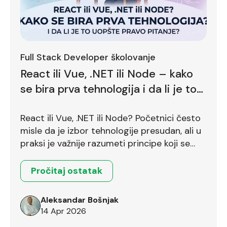
Full Stack Developer školovanje
React ili Vue, .NET ili Node – kako
se bira prva tehnologija i da li je to
uopšte pravo pitanje?
React ili Vue, .NET ili Node? Početnici često
misle da je izbor tehnologije presudan, ali u
praksi je važnije razumeti principe koji se
prenose između različitih okruženja.
Pročitaj ostatak
Aleksandar Bošnjak
14 Apr 2026