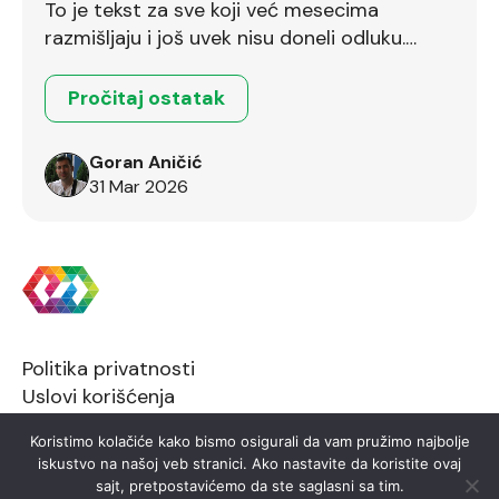
To je tekst za sve koji već mesecima
razmišljaju i još uvek nisu doneli odluku.
Ostalo je još dva dana.
Pročitaj ostatak
Goran Aničić
31 Mar 2026
Politika privatnosti
Uslovi korišćenja
Koristimo kolačiće kako bismo osigurali da vam pružimo najbolje
iskustvo na našoj veb stranici. Ako nastavite da koristite ovaj
sajt, pretpostavićemo da ste saglasni sa tim.
2026 © FTN Informatika