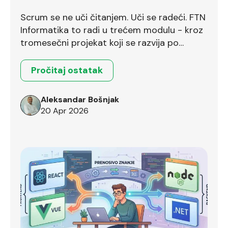
bodove već na prvom intervjuu
Scrum se ne uči čitanjem. Uči se radeći. FTN
Informatika to radi u trećem modulu - kroz
tromesečni projekat koji se razvija po
Scrum okviru.
Pročitaj ostatak
Aleksandar Bošnjak
20 Apr 2026