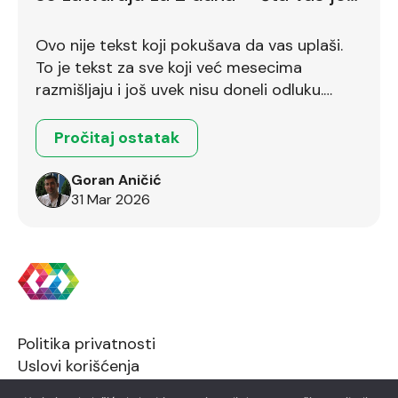
zadržava
Ovo nije tekst koji pokušava da vas uplaši.
To je tekst za sve koji već mesecima
razmišljaju i još uvek nisu doneli odluku.
Ostalo je još dva dana.
Pročitaj ostatak
Goran Aničić
31 Mar 2026
Politika privatnosti
Uslovi korišćenja