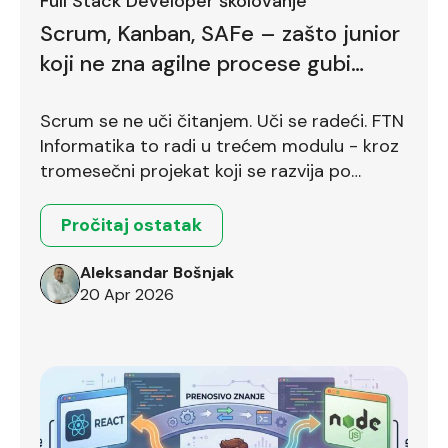
Full Stack Developer školovanje
Scrum, Kanban, SAFe – zašto junior
koji ne zna agilne procese gubi
bodove već na prvom intervjuu
Scrum se ne uči čitanjem. Uči se radeći. FTN
Informatika to radi u trećem modulu - kroz
tromesečni projekat koji se razvija po
Scrum okviru.
Pročitaj ostatak
Aleksandar Bošnjak
20 Apr 2026