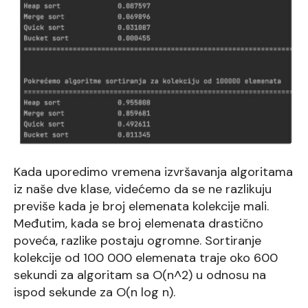
Kada uporedimo vremena izvršavanja algoritama
iz naše dve klase, videćemo da se ne razlikuju
previše kada je broj elemenata kolekcije mali.
Međutim, kada se broj elemenata drastično
poveća, razlike postaju ogromne. Sortiranje
kolekcije od 100 000 elemenata traje oko 600
sekundi za algoritam sa O(n^2) u odnosu na
ispod sekunde za O(n log n).