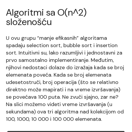
Algoritmi sa O(n^2)
složenošću
U ovu grupu “manje efikasnih” algoritama
spadaju selection sort, bubble sort i insertion
sort. Intuitivni su, lako razumljivi i jednostavni za
prvo samostalno implementiranje. Međutim,
njihovi nedostaci dolaze do izražaja kada se broj
elemenata poveća. Kada se broj elemenata
udesetostruči, broj operacija (što se relativno
direktno može mapirati i na vreme izvršavanja)
se povećava 100 puta. Ne zvuči sjajno, zar ne?
Na slici možemo videti vreme izvršavanja (u
sekundama) ova tri algoritma nad kolekcijom od
100, 1000, 10 000 i 100 000 elemenata.