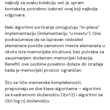
najbolji za svaku kolekciju već je, spram
konteksta, potrebno izabrati onaj koji najbolje
odgovara.
Neki algoritmi sortiranja omogućuju “in-place”
implementaciju (imlementaciju “u mestu”). Ona
podrazumeva da se ispravan redosled
elemenata postiže zamenom mesta elemenata u
okviru iste memorijske strukture, bez potrebe za
zauzimanjem dodatnim memorijski lokacija.
Benefiti ove osobine posebno dolaze do izražaja
kada je memorijski prostor ograničen.
Što se tiče vremenske kompleksnosti,
prepoznaju se dve klase algoritama – algoritmi
sa kvadratnom složenošću O(n^2) i algoritmi sa
O(n log n) složenošću.