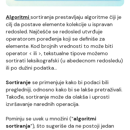
Algoritmi
sortiranja prestavljaju algoritme čiji je
cilj da postave elemente kolekcije u ispravan
redosled. Najčešće se redosled utvrđuje
operatorom poređenja koji se definiše za
elemente. Kod brojnih vrednosti to može biti
operator < ili >, tekstualne tipove možemo
sortirati leksikografski (u abedecnom redosledu)
ili po dužini podatka…
Sortiranje
se primenjuje kako bi podaci bili
pregledniji, odnosno kako bi se lakše pretraživali.
Takođe, sortiranje može da olakša i uprosti
izvršavanje narednih operacija.
Pominju se uvek u množini (“
algoritmi
sortiranja
”), što sugeriše da ne postoji jedan