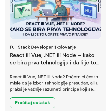
Full Stack Developer školovanje
React ili Vue, .NET ili Node – kako
se bira prva tehnologija i da li je to
uopšte pravo pitanje?
React ili Vue, .NET ili Node? Početnici često
misle da je izbor tehnologije presudan, ali u
praksi je važnije razumeti principe koji se
prenose između različitih okruženja.
Pročitaj ostatak