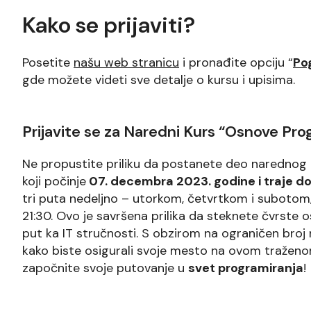
Kako se prijaviti?
Posetite
našu web stranicu
i pronađite opciju “
Po
gde možete videti sve detalje o kursu i upisima.
Prijavite se za Naredni Kurs “Osnove Pro
Ne propustite priliku da postanete deo narednog 
koji počinje
07. decembra 2023. godine i traje do
tri puta nedeljno – utorkom, četvrtkom i subotom
21:30. Ovo je savršena prilika da steknete čvrste
put ka IT stručnosti. S obzirom na ograničen br
kako biste osigurali svoje mesto na ovom traženom
započnite svoje putovanje u
svet programiranja
!