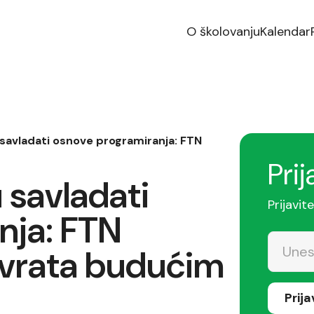
O školovanju
Kalendar
avladati osnove programiranja: FTN
Prij
savladati
Prijavit
nja: FTN
 vrata budućim
Prij