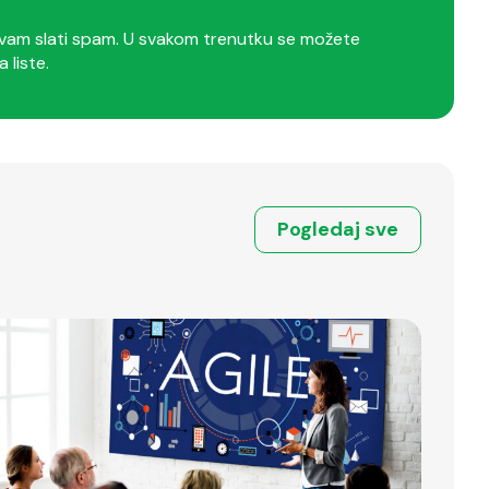
am slati spam. U svakom trenutku se možete
a liste.
Pogledaj sve