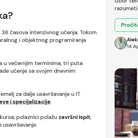
izbor teh
razumeti 
ka?
okruženja
Pročit
a 36 časova intenzivnog učenja. Tokom
uralnog i objektnog programiranja
Alek
14 A
 u večernjim terminima, tri puta
lade učenje sa svojim dnevnim
temelj za dalje usavršavanje u IT
e i specijalizacije
.
kursa, polaznici polažu
završni ispit
,
e usavršavanje.