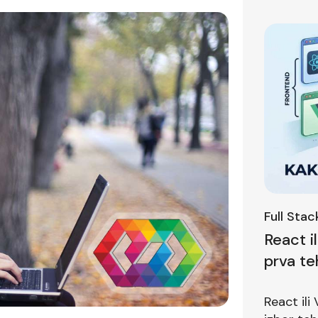
Full Sta
React i
prva te
pitanje
React ili