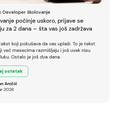
ck Developer školovanje
ovanje počinje uskoro, prijave se
ju za 2 dana – šta vas još zadržava
tekst koji pokušava da vas uplaši. To je tekst
već mesecima razmišljaju i još uvek nisu
luku. Ostalo je još dva dana.
aj ostatak
n Aničić
ar 2026