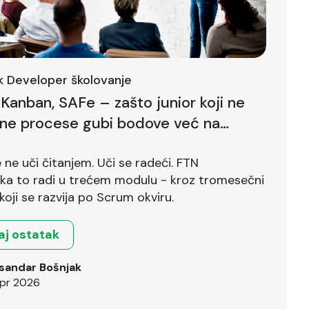
ck Developer školovanje
Kanban, SAFe – zašto junior koji ne
lne procese gubi bodove već na
ntervjuu
ne uči čitanjem. Uči se radeći. FTN
ika to radi u trećem modulu - kroz tromesečni
koji se razvija po Scrum okviru.
aj ostatak
sandar Bošnjak
pr 2026