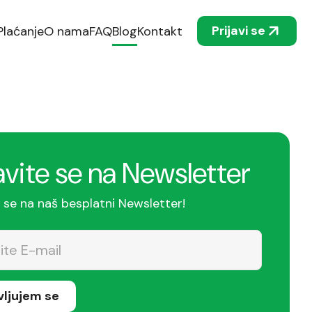
Prijavi se
Plaćanje
O nama
FAQ
Blog
Kontakt
avite se na Newsletter
e se na naš besplatni Newsletter!
avljujem se