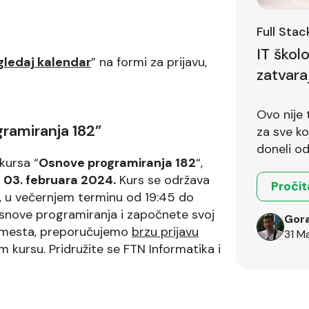
Full Sta
IT škol
gledaj kalendar
” na formi za prijavu,
zatvara
Ovo nije 
gramiranja 182”
za sve koji 
doneli od
kursa “
Osnove programiranja 182
“,
 03. februara 2024.
Kurs se održava
Pročit
, u večernjem terminu od 19:45 do
 osnove programiranja i započnete svoj
Gora
oj mesta, preporučujemo
brzu prijavu
31 M
 kursu. Pridružite se FTN Informatika i