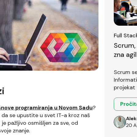
Full Sta
Scrum, 
zna agi
prvom i
Scrum se 
Informat
projekat 
zi
Pročit
snove programiranja u Novom Sadu
?
da se upustite u svet IT-a kroz naš
Alek
s je pažljivo osmišljen za sve, od
20 A
voje znanje.