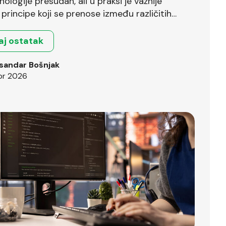
nologije presudan, ali u praksi je važnije
principe koji se prenose između različitih
.
aj ostatak
sandar Bošnjak
pr 2026