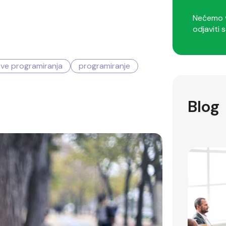
Nećemo v
odjaviti s
ve programiranja
programiranje
Blog