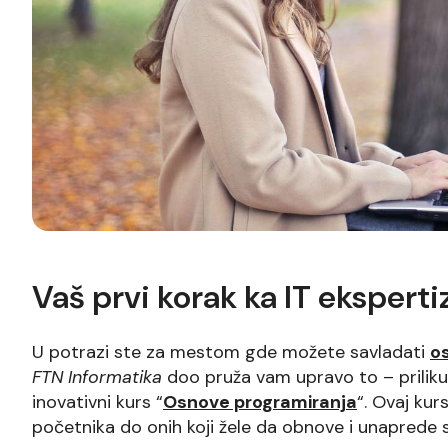
Vaš prvi korak ka IT eksperti
U potrazi ste za mestom gde možete savladati
o
FTN Informatika
doo pruža vam upravo to – priliku 
inovativni kurs “
Osnove programiranja
“. Ovaj kur
početnika do onih koji žele da obnove i unaprede s