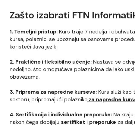
Zašto izabrati FTN Informati
1. Temeljni pristup:
Kurs traje 7 nedelja i obuhvat
kursa, polaznici se upoznaju sa osnovama proced
koristeći Java jezik.
2. Praktično i fleksibilno učenje:
Nastava se odvija
nedeljno, što omogućava polaznicima da lako usk
obavezama.
3. Priprema za napredne kurseve:
Kurs služi kao 
sektoru, pripremajući polaznike
za napredne kursev
4. Sertifikacija i individualne preporuke:
Na kraju 
nakon čega dobijaju
sertifikat
i
preporuke
za dalj