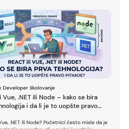
ck Developer školovanje
li Vue, .NET ili Node – kako se bira
hnologija i da li je to uopšte pravo
?
 Vue, .NET ili Node? Početnici često misle da je