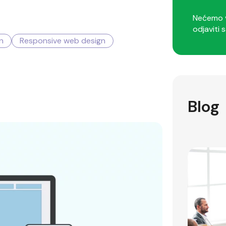
Nećemo v
odjaviti s
n
Responsive web design
Blog