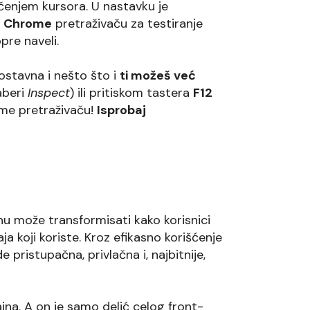
ačenjem kursora. U nastavku je
u
Chrome
pretraživaču za testiranje
pre naveli.
nostavna i nešto što i
ti možeš već
aberi
Inspect
) ili pritiskom tastera
F12
ome pretraživaču!
Isprobaj
u može transformisati kako korisnici
a koji koriste. Kroz efikasno korišćenje
pristupačna, privlačna i, najbitnije,
na. A on je samo delić celog front-