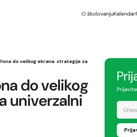
O školovanju
Kalendar
ona do velikog ekrana: strategije za
Prij
na do velikog
Prijavit
a univerzalni
Prij