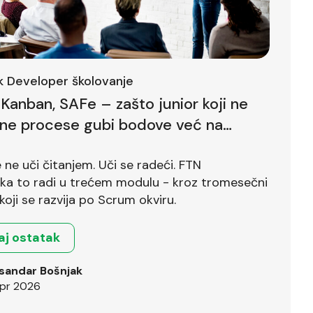
ck Developer školovanje
Kanban, SAFe – zašto junior koji ne
lne procese gubi bodove već na
ntervjuu
ne uči čitanjem. Uči se radeći. FTN
ika to radi u trećem modulu - kroz tromesečni
koji se razvija po Scrum okviru.
aj ostatak
sandar Bošnjak
pr 2026