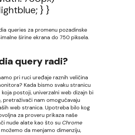
ightblue;
}
}
dia queries za promenu pozadinske
malne širine ekrana do 750 piksela.
dia query radi?
amo pri ruci uređaje raznih veličina
i monitora? Kada bismo svaku stranicu
koja postoji, univerzalni web dizajn bi
o, pretraživači nam omogućavaju
aših web stranica. Upotreba bilo kog
ovoljna za proveru prikaza naše
vači nude alate kao što su
Chrome
 možemo da menjamo dimenziju,