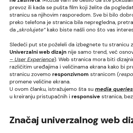
prevoz ili kada se pušta film koji želite da pogleda
stranicu sa njihovim rasporedom. Sve bi bilo dobro 
preko telefona je stranica bila nepregledna, pret
da
„skrolujete“
kako biste našli ono što vas interes
Sledeći put ste poželeli da izbegnete tu stranicu
Univerzalni web dizajn
nije samo trend, već osno
– User Experience
). Web stranica mora biti dizajn
različitim uređajima i veličinama ekrana kako bi pr
stranicu zovemo
responzivnom
stranicom (
respo
promene veličine ekrana.
U ovom članku, istražujemo šta su
media queries
u kreiranju pristupačnih i
responsive
stranica, bez
Značaj univerzalnog web di