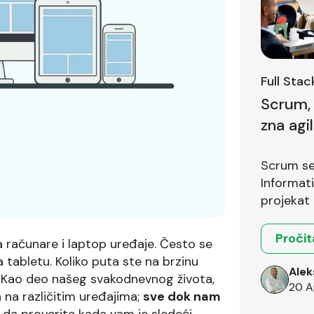
Full Sta
Scrum, 
zna agi
prvom i
Scrum se 
Informat
projekat 
Pročit
 računare i laptop uređaje. Često se
na tabletu. Koliko puta ste na brzinu
Alek
u? Kao deo našeg svakodnevnog života,
20 A
 na različitim uređajima;
sve dok nam
 da proverite kada vam je sledeći