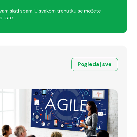
am slati spam. U svakom trenutku se možete
a liste.
Pogledaj sve