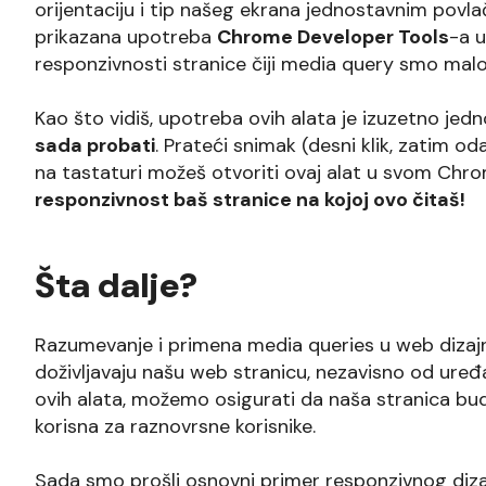
orijentaciju i tip našeg ekrana jednostavnim povl
prikazana upotreba
Chrome Developer Tools
-a 
responzivnosti stranice čiji media query smo malo
Kao što vidiš, upotreba ovih alata je izuzetno jed
sada probati
. Prateći snimak (desni klik, zatim od
na tastaturi možeš otvoriti ovaj alat u svom Chr
responzivnost baš stranice na kojoj ovo čitaš!
Šta dalje?
Razumevanje i primena media queries u web dizajn
doživljavaju našu web stranicu, nezavisno od uređaj
ovih alata, možemo osigurati da naša stranica bude 
korisna za raznovrsne korisnike.
Sada smo prošli osnovni primer responzivnog dizaj