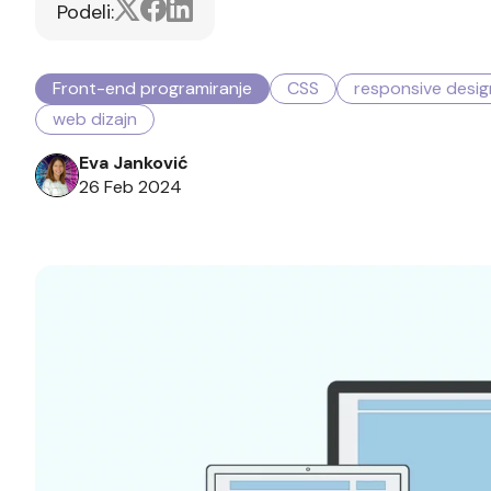
Podeli:
Front-end programiranje
CSS
responsive desig
web dizajn
Eva Janković
26 Feb 2024