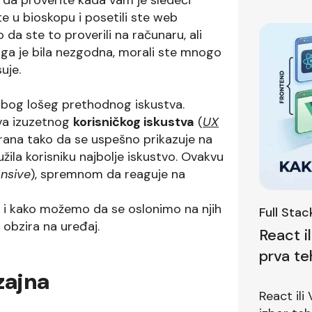
te u bioskopu i posetili ste web
da ste to proverili na računaru, ali
raga je bila nezgodna, morali ste mnogo
uje.
 zbog lošeg prethodnog iskustva.
va izuzetnog
korisničkog iskustva
(
UX
irana tako da se uspešno prikazuje na
užila korisniku najbolje iskustvo. Ovakvu
nsive
), spremnom da reaguje na
i kako možemo da se oslonimo na njih
Full Sta
 obzira na uređaj.
React i
prva te
zajna
pitanje
React ili