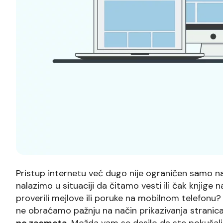
Pristup internetu već dugo nije ograničen samo na
nalazimo u situaciji da čitamo vesti ili čak knjige 
proverili mejlove ili poruke na mobilnom telefon
ne obraćamo pažnju na način prikazivanja stranica
ne zasmeta
. Možda vam se desilo da ste pokušali