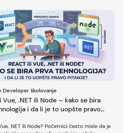
ck Developer školovanje
li Vue, .NET ili Node – kako se bira
hnologija i da li je to uopšte pravo
?
 Vue, .NET ili Node? Početnici često misle da je