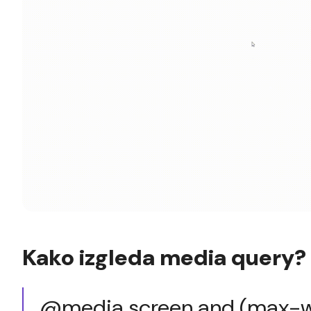
Kako izgleda media query?
@media screen and (max-w