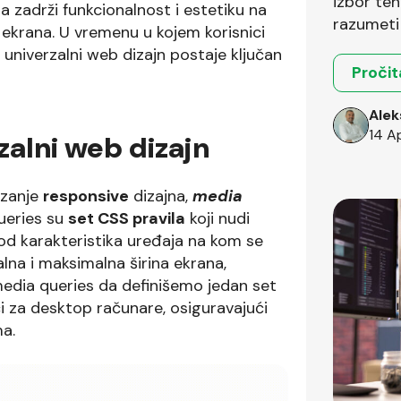
izbor teh
 zadrži funkcionalnost i estetiku na
razumeti 
h ekrana. U vremenu u kojem korisnici
okruženja
 univerzalni web dizajn postaje ključan
Pročit
Alek
14 A
zalni web dizajn
izanje
responsive
dizajna,
media
ueries su
set CSS pravila
koji nudi
 od karakteristika uređaja na kom se
alna i maksimalna širina ekrana,
media queries da definišemo jedan set
eći za desktop računare, osiguravajući
ma.