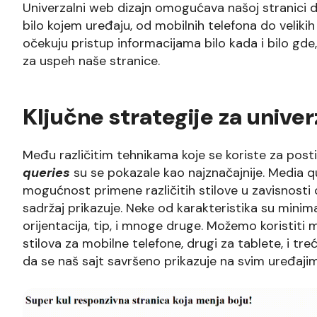
Univerzalni web dizajn omogućava našoj stranici da
bilo kojem uređaju, od mobilnih telefona do veliki
očekuju pristup informacijama bilo kada i bilo gde,
za uspeh naše stranice.
Ključne strategije za univer
Među različitim tehnikama koje se koriste za post
queries
su se pokazale kao najznačajnije. Media q
mogućnost primene različitih stilove u zavisnosti
sadržaj prikazuje. Neke od karakteristika su minim
orijentacija, tip, i mnoge druge. Možemo koristiti 
stilova za mobilne telefone, drugi za tablete, i tr
da se naš sajt savršeno prikazuje na svim uređaji