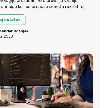
nologije presudan, ali u praksi je važnije
principe koji se prenose između različitih
.
aj ostatak
sandar Bošnjak
pr 2026