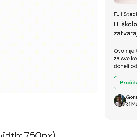
Full Sta
IT škol
zatvara
Ovo nije 
za sve koji 
doneli od
Pročit
Gora
31 M
idth: 750px)