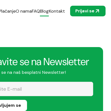
Prijavi se
Plaćanje
O nama
FAQ
Blog
Kontakt
avite se na Newsletter
e se na naš besplatni Newsletter!
avljujem se