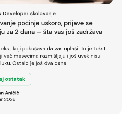
ck Developer školovanje
ovanje počinje uskoro, prijave se
ju za 2 dana – šta vas još zadržava
tekst koji pokušava da vas uplaši. To je tekst
već mesecima razmišljaju i još uvek nisu
luku. Ostalo je još dva dana.
aj ostatak
n Aničić
ar 2026