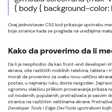
{
body {
background-color: l
Ovaj jednostavan CSS kod prikazuje upotrebu me
boje stranice kada se pregleda na uređajima maksi
Kako da proverimo da li me
Da li je neophodno da kao front-end developeri im
ekrana, više različitih mobilnih telefona, tableta 
morali da proverimo za svaku novu veličinu ekrana 
postao, u najmanju ruku, dosta nezgodan. Zaprav
ogromnu olakšicu prilikom proveravanja prikaza n
od modernih, popularnih, pretraživača je sasvim d
stranice na različitim veličinama ekrana. Pretraži
Developer Tools
i
Edge DevTools
upotrebom kojih