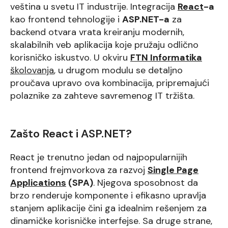
veština u svetu IT industrije. Integracija
React
-a
kao frontend tehnologije i
ASP.NET-a
za
backend otvara vrata kreiranju modernih,
skalabilnih veb aplikacija koje pružaju odlično
korisničko iskustvo. U okviru
FTN Informatika
školovanja
, u drugom modulu se detaljno
proučava upravo ova kombinacija, pripremajući
polaznike za zahteve savremenog IT tržišta.
Zašto React i ASP.NET?
React je trenutno jedan od najpopularnijih
frontend frejmvorkova za razvoj
Single Page
Applications
(SPA)
. Njegova sposobnost da
brzo renderuje komponente i efikasno upravlja
stanjem aplikacije čini ga idealnim rešenjem za
dinamičke korisničke interfejse. Sa druge strane,