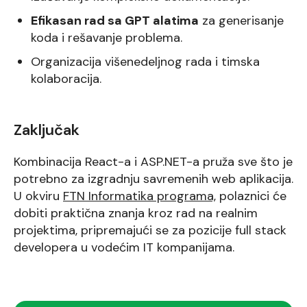
Efikasan rad sa GPT alatima
za generisanje
koda i rešavanje problema.
Organizacija višenedeljnog rada i timska
kolaboracija.
Zaključak
Kombinacija React-a i ASP.NET-a pruža sve što je
potrebno za izgradnju savremenih web aplikacija.
U okviru
FTN Informatika programa,
polaznici će
dobiti praktična znanja kroz rad na realnim
projektima, pripremajući se za pozicije full stack
developera u vodećim IT kompanijama.