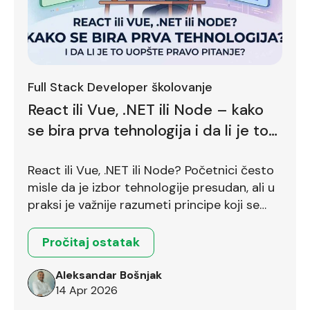
Full Stack Developer školovanje
React ili Vue, .NET ili Node – kako
se bira prva tehnologija i da li je to
uopšte pravo pitanje?
React ili Vue, .NET ili Node? Početnici često
misle da je izbor tehnologije presudan, ali u
praksi je važnije razumeti principe koji se
prenose između različitih okruženja.
Pročitaj ostatak
Aleksandar Bošnjak
14 Apr 2026