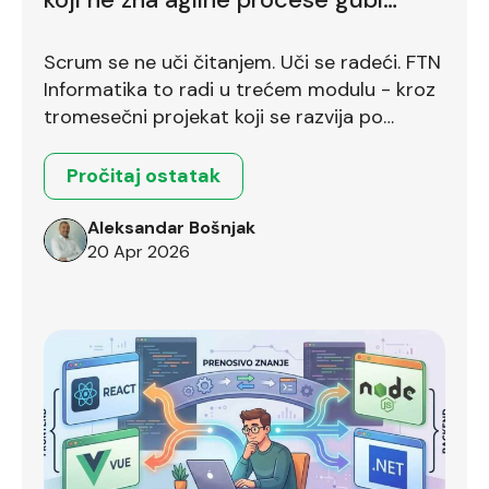
bodove već na prvom intervjuu
Scrum se ne uči čitanjem. Uči se radeći. FTN
Informatika to radi u trećem modulu - kroz
tromesečni projekat koji se razvija po
Scrum okviru.
Pročitaj ostatak
Aleksandar Bošnjak
20 Apr 2026