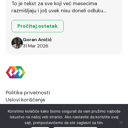
To je tekst za sve koji već mesecima
razmišljaju i još uvek nisu doneli odluku.
Ostalo je još dva dana.
Pročitaj ostatak
Goran Aničić
31 Mar 2026
Politika privatnosti
Uslovi korišćenja
Koristimo kolačiće kako bismo osigurali da vam pružimo najbolje
iskustvo na našoj veb stranici. Ako nastavite da koristite ovaj
sajt, pretpostavićemo da ste saglasni sa tim.
2026 © FTN Informatika