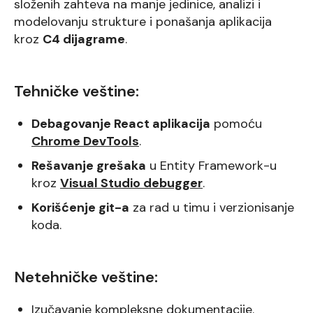
složenih zahteva na manje jedinice, analizi i
modelovanju strukture i ponašanja aplikacija
kroz
C4 dijagrame
.
Tehničke veštine:
Debagovanje React aplikacija
pomoću
Chrome DevTools
.
Rešavanje grešaka
u Entity Framework-u
kroz
Visual Studio debugger
.
Korišćenje git-a
za rad u timu i verzionisanje
koda.
Netehničke veštine:
Izučavanje kompleksne dokumentacije.