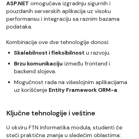
ASP.NET
omogućava izgradnju sigurnih i
pouzdanih serverskih aplikacija uz visoku
performansu i integraciju sa raznim bazama
podataka.
Kombinacija ove dve tehnologije donosi:
Skalabilnost i fleksibilnost
u razvoju.
Brzu komunikaciju
između frontend i
backend slojeva.
Mogućnost rada na višeslojnim aplikacijama
uz korišćenje
Entity Framework ORM-a
.
Ključne tehnologije i veštine
U okviru FTN Informatika modula, studenti će
steći praktična znanja u sledećim oblastima: