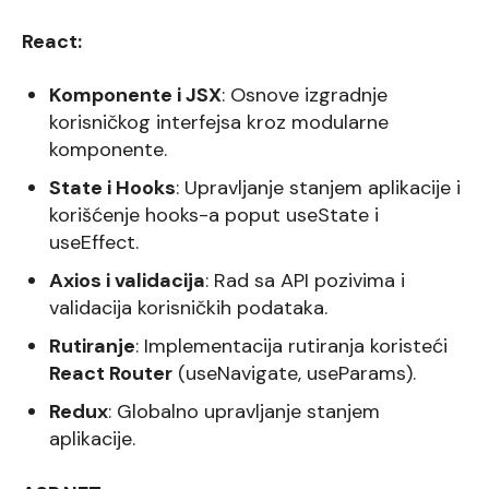
React:
Komponente i JSX
: Osnove izgradnje
korisničkog interfejsa kroz modularne
komponente.
State i Hooks
: Upravljanje stanjem aplikacije i
korišćenje hooks-a poput useState i
useEffect.
Axios i validacija
: Rad sa API pozivima i
validacija korisničkih podataka.
Rutiranje
: Implementacija rutiranja koristeći
React Router
(useNavigate, useParams).
Redux
: Globalno upravljanje stanjem
aplikacije.