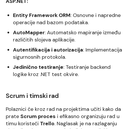
ASP.NET:
Entity Framework ORM
: Osnovne i napredne
operacije nad bazom podataka.
AutoMapper
: Automatsko mapiranje između
različitih slojeva aplikacije.
Autentifikacija i autorizacija
: Implementacija
sigurnosnih protokola.
Jedinično testiranje
: Testiranje backend
logike kroz .NET test okvire.
Scrum i timski rad
Polaznici će kroz rad na projektima učiti kako da
prate
Scrum proces
i efikasno organizuju rad u
timu koristeći
Trello
. Naglasak je na razlaganju