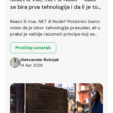
se bira prva tehnologija i da li je to
uopšte pravo pitanje?
React ili Vue, .NET ili Node? Početnici često
misle da je izbor tehnologije presudan, ali u
praksi je važnije razumeti principe koji se
prenose između različitih okruženja.
Pročitaj ostatak
Aleksandar Bošnjak
14 Apr 2026