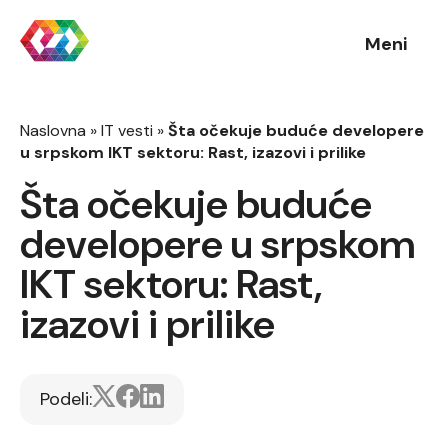
Meni
Naslovna
»
IT vesti
»
Šta očekuje buduće developere
u srpskom IKT sektoru: Rast, izazovi i prilike
Šta očekuje buduće
developere u srpskom
IKT sektoru: Rast,
izazovi i prilike
Podeli: