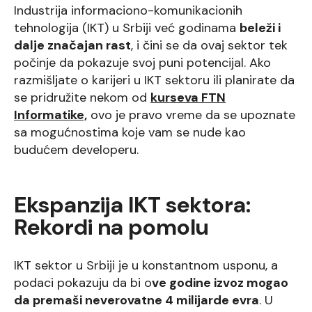
Industrija informaciono-komunikacionih
tehnologija (IKT) u Srbiji već godinama
beleži i
dalje značajan rast
, i čini se da ovaj sektor tek
počinje da pokazuje svoj puni potencijal. Ako
razmišljate o karijeri u IKT sektoru ili planirate da
se pridružite nekom od
kurseva FTN
Informatike,
ovo je pravo vreme da se upoznate
sa mogućnostima koje vam se nude kao
budućem developeru.
Ekspanzija IKT sektora:
Rekordi na pomolu
IKT sektor u Srbiji je u konstantnom usponu, a
podaci pokazuju da bi o
ve godine izvoz mogao
da premaši neverovatne 4 milijarde evra
. U