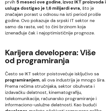
prvih
5 meseci ove godine, izvoz IKT proizvoda i
usluga dostigao je 1,6 milijardi evra,
što je
značajan porast u odnosu na isti period prošle
godine. Ovo pokazuje da srpski IT sektor ne
samo da raste, već to čini brzinom koja
iznenađuje čak i najoptimističnije prognoze.
Karijera developera: Više
od programiranja
Često se IKT sektor poistovećuje isključivo sa
programiranjem
, ali ova industrija je mnogo šira.
Prema rečima stručnjaka, sektor obuhvata i
izdavačku delatnost, kinematografiju,
telekomunikacije, računarsko programiranje i
informaciono-uslužne delatnosti. Kao budući