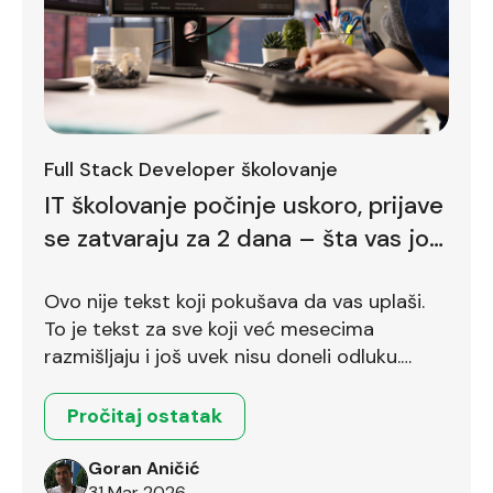
Full Stack Developer školovanje
IT školovanje počinje uskoro, prijave
se zatvaraju za 2 dana – šta vas još
zadržava
Ovo nije tekst koji pokušava da vas uplaši.
To je tekst za sve koji već mesecima
razmišljaju i još uvek nisu doneli odluku.
Ostalo je još dva dana.
Pročitaj ostatak
Goran Aničić
31 Mar 2026