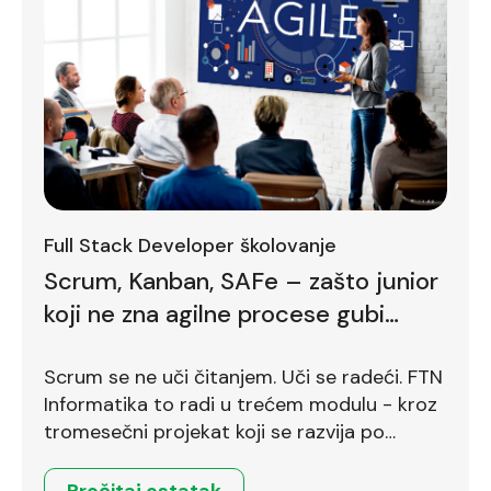
Full Stack Developer školovanje
Scrum, Kanban, SAFe – zašto junior
koji ne zna agilne procese gubi
bodove već na prvom intervjuu
Scrum se ne uči čitanjem. Uči se radeći. FTN
Informatika to radi u trećem modulu - kroz
tromesečni projekat koji se razvija po
Scrum okviru.