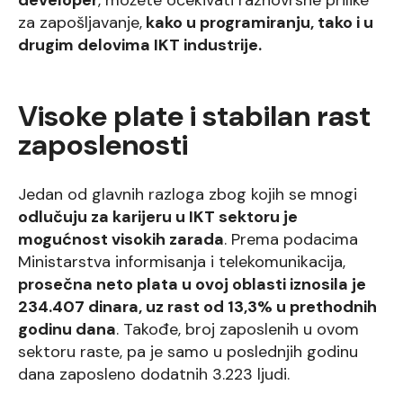
developer
, možete očekivati raznovrsne prilike
za zapošljavanje,
kako u programiranju, tako i u
drugim delovima IKT industrije.
Visoke plate i stabilan rast
zaposlenosti
Jedan od glavnih razloga zbog kojih se mnogi
odlučuju za karijeru u IKT sektoru je
mogućnost visokih zarada
. Prema podacima
Ministarstva informisanja i telekomunikacija,
prosečna neto plata u ovoj oblasti iznosila je
234.407 dinara, uz rast od 13,3% u prethodnih
godinu dana
. Takođe, broj zaposlenih u ovom
sektoru raste, pa je samo u poslednjih godinu
dana zaposleno dodatnih 3.223 ljudi.