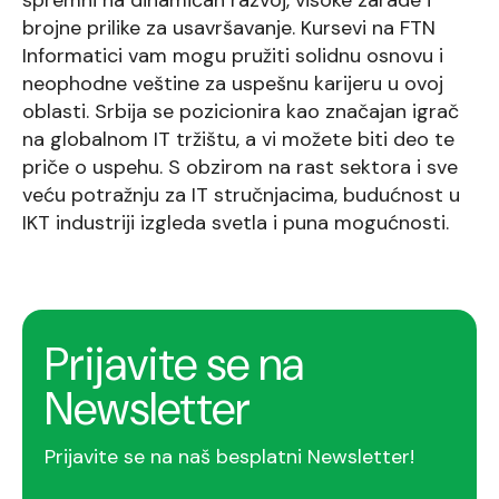
spremni na dinamičan razvoj, visoke zarade i
brojne prilike za usavršavanje. Kursevi na FTN
Informatici vam mogu pružiti solidnu osnovu i
neophodne veštine za uspešnu karijeru u ovoj
oblasti. Srbija se pozicionira kao značajan igrač
na globalnom IT tržištu, a vi možete biti deo te
priče o uspehu. S obzirom na rast sektora i sve
veću potražnju za IT stručnjacima, budućnost u
IKT industriji izgleda svetla i puna mogućnosti.
Prijavite se na
Newsletter
Prijavite se na naš besplatni Newsletter!