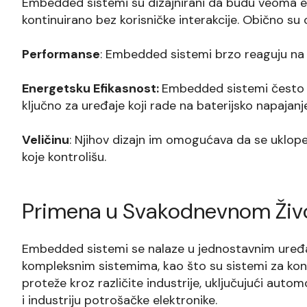
Embedded sistemi su dizajnirani da budu veoma ef
kontinuirano bez korisničke interakcije. Obično su 
Performanse
: Embedded sistemi brzo reaguju na 
Energetsku Efikasnost:
Embedded sistemi često ko
ključno za uređaje koji rade na baterijsko napajanje
Veličinu
: Njihov dizajn im omogućava da se uklope 
koje kontrolišu.
Primena u Svakodnevnom Živ
Embedded sistemi se nalaze u jednostavnim uređaj
kompleksnim sistemima, kao što su sistemi za kon
proteže kroz različite industrije, uključujući auto
i industriju potrošačke elektronike.