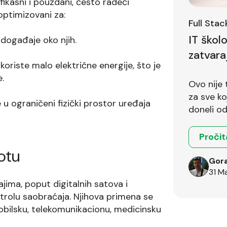
ikasni i pouzdani, često radeći
optimizovani za:
Full Sta
IT škol
događaje oko njih.
zatvara
riste malo električne energije, što je
.
Ovo nije 
za sve koji 
u ograničeni fizički prostor uređaja
doneli od
Pročit
otu
Gora
31 M
ima, poput digitalnih satova i
trolu saobraćaja. Njihova primena se
mobilsku, telekomunikacionu, medicinsku