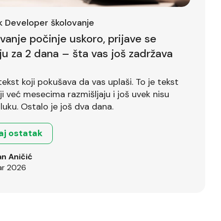
ck Developer školovanje
ovanje počinje uskoro, prijave se
ju za 2 dana – šta vas još zadržava
tekst koji pokušava da vas uplaši. To je tekst
već mesecima razmišljaju i još uvek nisu
luku. Ostalo je još dva dana.
aj ostatak
n Aničić
ar 2026