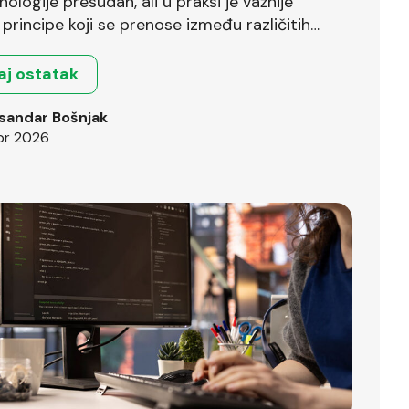
nologije presudan, ali u praksi je važnije
principe koji se prenose između različitih
.
aj ostatak
sandar Bošnjak
pr 2026