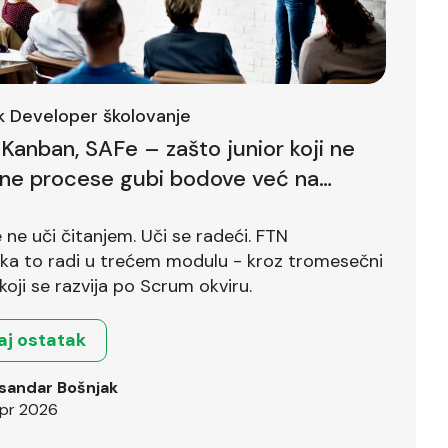
ck Developer školovanje
Kanban, SAFe – zašto junior koji ne
lne procese gubi bodove već na
ntervjuu
ne uči čitanjem. Uči se radeći. FTN
ika to radi u trećem modulu - kroz tromesečni
koji se razvija po Scrum okviru.
aj ostatak
sandar Bošnjak
pr 2026