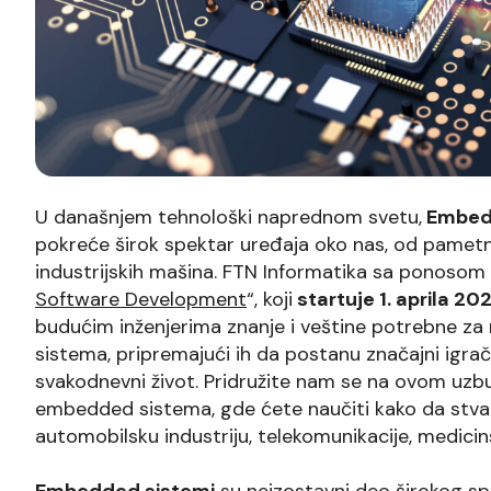
U današnjem tehnološki naprednom svetu,
Embedd
pokreće širok spektar uređaja oko nas, od pamet
industrijskih mašina. FTN Informatika sa ponosom 
Software Development
“, koji
startuje 1. aprila 20
budućim inženjerima znanje i veštine potrebne za 
sistema, pripremajući ih da postanu značajni igrači
svakodnevni život. Pridružite nam se na ovom uzb
embedded sistema, gde ćete naučiti kako da stva
automobilsku industriju, telekomunikacije, medicin
Embedded sistemi
su neizostavni deo širokog sp