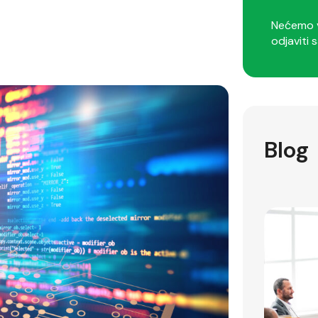
Nećemo v
odjaviti s
Blog