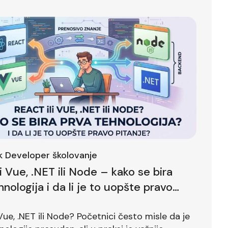
ck Developer školovanje
li Vue, .NET ili Node – kako se bira
hnologija i da li je to uopšte pravo
?
 Vue, .NET ili Node? Početnici često misle da je