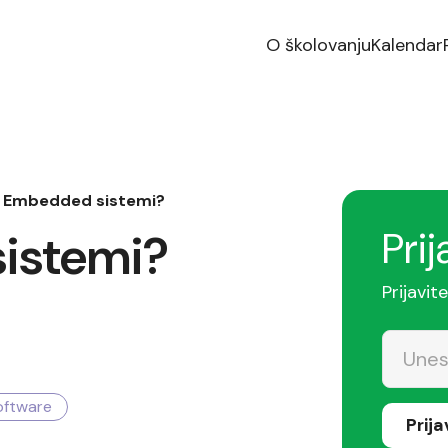
O školovanju
Kalendar
u Embedded sistemi?
Prij
istemi?
Prijavit
ftware
Prij