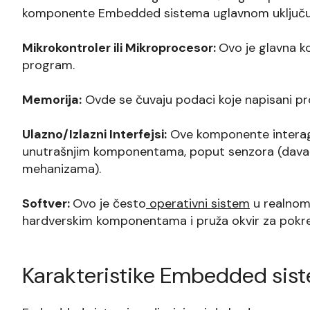
komponente Embedded sistema uglavnom uključu
Mikrokontroler ili Mikroprocesor:
Ovo je glavna k
program.
Memorija:
Ovde se čuvaju podaci koje napisani pr
Ulazno/Izlazni Interfejsi:
Ove komponente interagu
unutrašnjim komponentama, poput senzora (davača 
mehanizama).
Softver:
Ovo je često
operativni sistem
u realnom
hardverskim komponentama i pruža okvir za pokret
Karakteristike Embedded sis