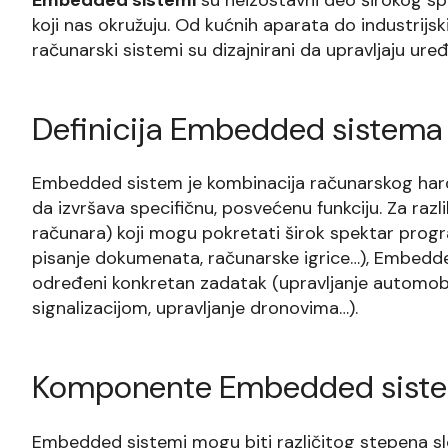
koji nas okružuju. Od kućnih aparata do industrijski
računarski sistemi su dizajnirani da upravljaju ur
Definicija Embedded sistema
Embedded sistem je kombinacija računarskog hard
da izvršava specifičnu, posvećenu funkciju. Za ra
računara) koji mogu pokretati širok spektar progra
pisanje dokumenata, računarske igrice…), Embedded
određeni konkretan zadatak (upravljanje automob
signalizacijom, upravljanje dronovima…).
Komponente Embedded sist
Embedded sistemi mogu biti različitog stepena sl