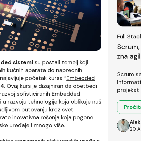
Full Sta
Scrum, 
zna agi
ed sistemi
su postali temelj koji
prvom i
nih kućnih aparata do naprednih
Scrum se 
najavljuje početak kursa “
Embedded
Informat
24
. Ovaj kurs je dizajniran da obetbedi
projekat 
razvoj sofisticiranih Embedded
 u razvoju tehnologije koja oblikuje naš
Pročit
udljivom putovanju kroz svet
rate inovativna rešenja koja pogone
Alek
ske uređaje i mnogo više.
20 A
ektra savremenih elektronskih uređaja