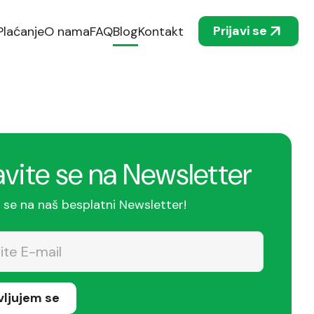
Prijavi se
Plaćanje
O nama
FAQ
Blog
Kontakt
avite se na Newsletter
e se na naš besplatni Newsletter!
avljujem se