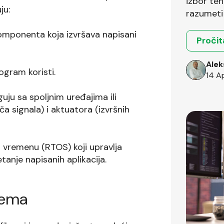
izbor teh
ju:
razumeti 
okruženja
omponenta koja izvršava napisani
Pročit
Alek
ogram koristi.
14 A
ju sa spoljnim uređajima ili
signala) i aktuatora (izvršnih
 vremenu (RTOS) koji upravlja
anje napisanih aplikacija.
tema