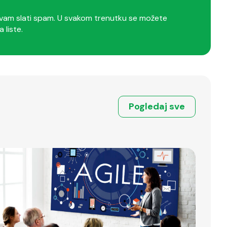
am slati spam. U svakom trenutku se možete
a liste.
Pogledaj sve