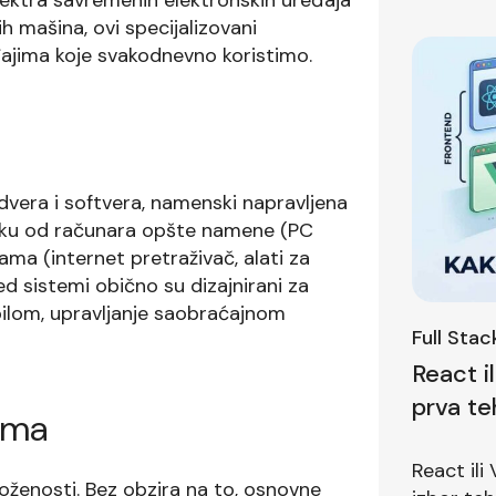
h mašina, ovi specijalizovani
eđajima koje svakodnevno koristimo.
vera i softvera, namenski napravljena
zliku od računara opšte namene (PC
ma (internet pretraživač, alati za
 sistemi obično su dizajnirani za
ilom, upravljanje saobraćajnom
Full Sta
React i
prva te
ema
pitanje
React ili
oženosti. Bez obzira na to, osnovne