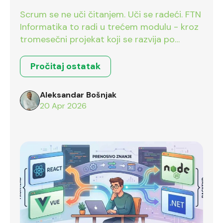
bodove već na prvom intervjuu
Scrum se ne uči čitanjem. Uči se radeći. FTN
Informatika to radi u trećem modulu - kroz
tromesečni projekat koji se razvija po
Scrum okviru.
Pročitaj ostatak
Aleksandar Bošnjak
20 Apr 2026