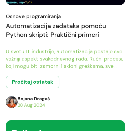
Osnove programiranja
Automatizacija zadataka pomoću
Python skripti: Praktični primeri
U svetu IT industrije, automatizacija postaje sve
važniji aspekt svakodnevnog rada. Ručni procesi,
koji mogu biti zamorni i skloni greškama, sve
češće ustupaju mesto automatizovanim
rešenjima koja štede vreme, povećavaju
Pročitaj ostatak
produktivnost i smanjuju mogućnost ljudske
greške. Python, kao jedan od najpopularnijih
Bojana Dragaš
programskih jezika, nudi moćne alate za
28 Aug 2024
automatizaciju različitih zadataka. U ovom
članku ćemo prikazati […]