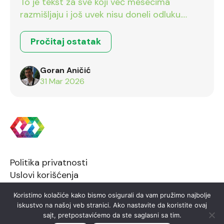
To je tekst za sve koji već mesecima
razmišljaju i još uvek nisu doneli odluku.
Ostalo je još dva dana.
Pročitaj ostatak
Goran Aničić
31 Mar 2026
Politika privatnosti
Uslovi korišćenja
Koristimo kolačiće kako bismo osigurali da vam pružimo najbolje
iskustvo na našoj veb stranici. Ako nastavite da koristite ovaj
sajt, pretpostavićemo da ste saglasni sa tim.
2026 © FTN Informatika