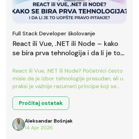
Full Stack Developer školovanje
React ili Vue, .NET ili Node – kako
se bira prva tehnologija i da li je to
uopšte pravo pitanje?
React ili Vue, .NET ili Node? Početnici često
misle da je izbor tehnologije presudan, ali u
praksi je važnije razumeti principe koji se
prenose između različitih okruženja.
Pročitaj ostatak
Aleksandar Bošnjak
14 Apr 2026