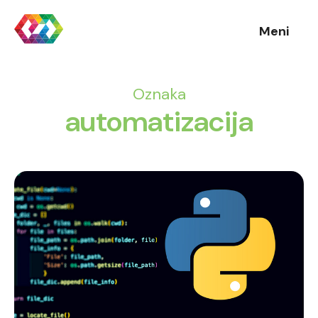
Meni
Oznaka
automatizacija