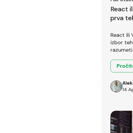
React i
prva te
pitanje
React ili
izbor teh
razumeti 
okruženja
Pročit
Alek
14 A