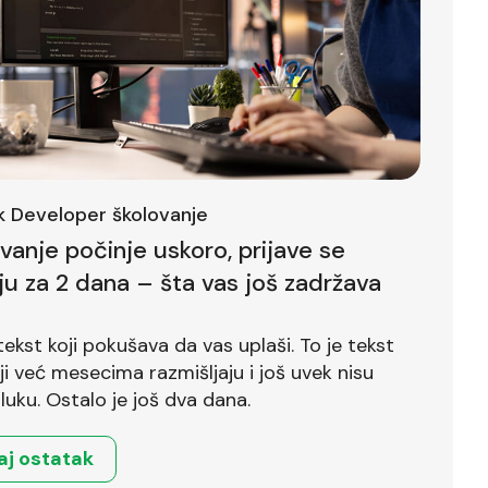
ck Developer školovanje
ovanje počinje uskoro, prijave se
ju za 2 dana – šta vas još zadržava
tekst koji pokušava da vas uplaši. To je tekst
već mesecima razmišljaju i još uvek nisu
luku. Ostalo je još dva dana.
aj ostatak