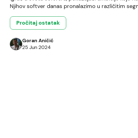
Njihov softver danas pronalazimo u različitim seg
linija, preko automehaničarskih radionica, do op
diversifikacija pokazuje kako softver postaje neo
Pročitaj ostatak
rešenja. Na Bosch Tech […]
Goran Aničić
25 Jun 2024