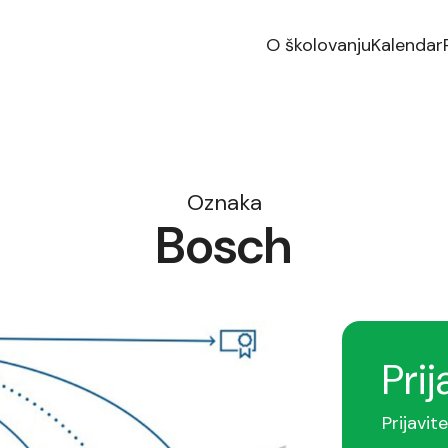
O školovanju
Kalendar
Oznaka
Bosch
Prij
Prijavit