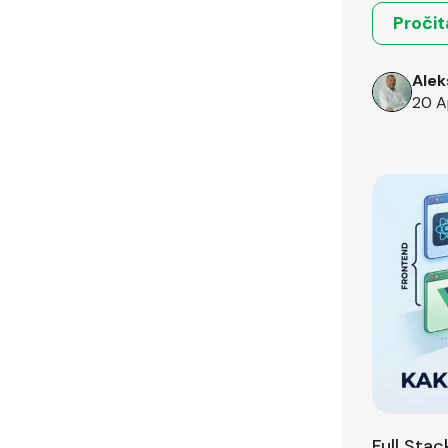
Pročit
Alek
20 A
Full Sta