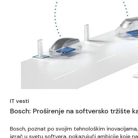
IT vesti
Bosch: Proširenje na softversko tržište 
Bosch, poznat po svojim tehnološkim inovacijama, s
igrač u svetu softvera, pokazujući ambicije koje n