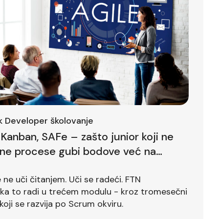
ck Developer školovanje
Kanban, SAFe – zašto junior koji ne
lne procese gubi bodove već na
ntervjuu
ne uči čitanjem. Uči se radeći. FTN
ika to radi u trećem modulu - kroz tromesečni
koji se razvija po Scrum okviru.