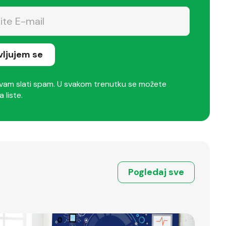
avljujem se
am slati spam. U svakom trenutku se možete
a liste.
Pogledaj sve