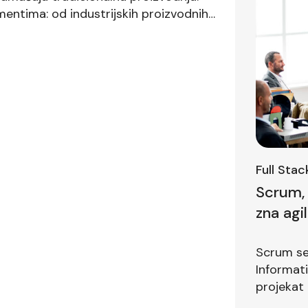
mentima: od industrijskih proizvodnih
reme za medicinske potrebe. Ova
dvojiv deo modernih tehnoloških
Full Sta
Scrum, 
zna agi
prvom i
Scrum se 
Informat
projekat 