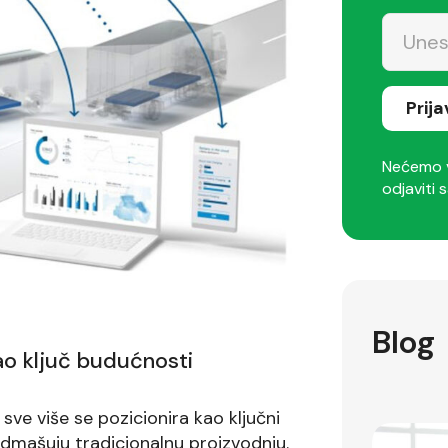
Prij
Nećemo v
odjaviti s
Blog
kao ključ budućnosti
ve više se pozicionira kao ključni
admašuju tradicionalnu proizvodnju.