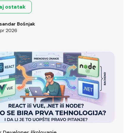
aj ostatak
sandar Bošnjak
pr 2026
ck Developer školovanje