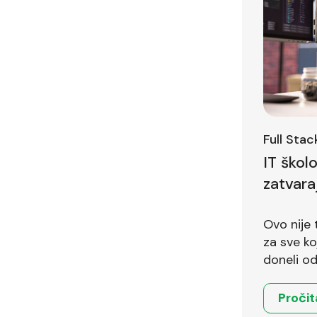
Full Sta
IT škol
zatvara
Ovo nije 
za sve koji 
doneli od
Pročit