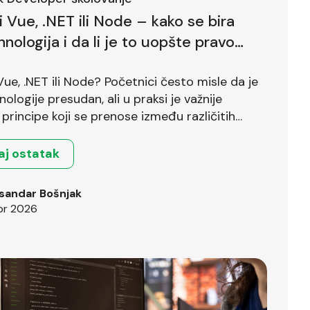
li Vue, .NET ili Node – kako se bira
hnologija i da li je to uopšte pravo
?
 Vue, .NET ili Node? Početnici često misle da je
nologije presudan, ali u praksi je važnije
principe koji se prenose između različitih
.
aj ostatak
sandar Bošnjak
pr 2026