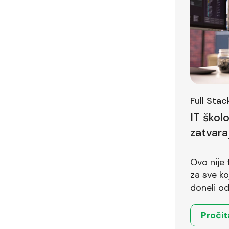
Full Sta
IT škol
zatvara
Ovo nije 
za sve koji 
doneli od
Pročit