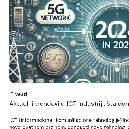
IT vesti
Aktuelni trendovi u ICT industriji: šta do
ICT (informacione i komunikacione tehnologije) indu
neverovatnom brzinom, donoseći nove tehnologije i