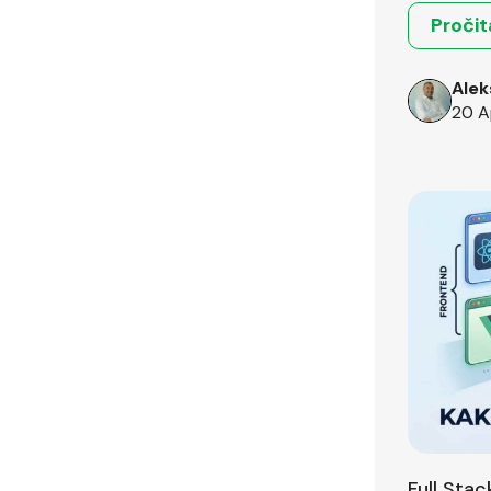
Pročit
Alek
20 A
Full Sta