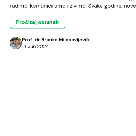
radimo, komuniciramo i živimo. Svake godine, nove 
otvaraju vrata za nove mogućnosti i izazove. Šta 
članak istražuje najvažnije trendove u ICT industriji
Pročitaj ostatak
Prof. dr Branko Milosavljević
14 Jun 2024