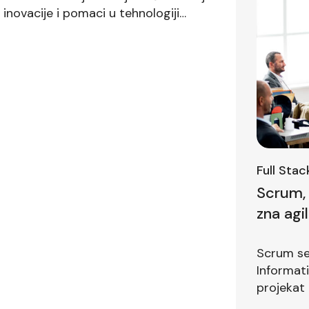
inovacije i pomaci u tehnologiji
nas očekuje u 2024. godini? Ovaj
 […]
Full Sta
Scrum, 
zna agi
prvom i
Scrum se 
Informat
projekat 