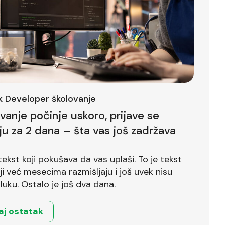
ck Developer školovanje
ovanje počinje uskoro, prijave se
ju za 2 dana – šta vas još zadržava
tekst koji pokušava da vas uplaši. To je tekst
već mesecima razmišljaju i još uvek nisu
luku. Ostalo je još dva dana.
aj ostatak