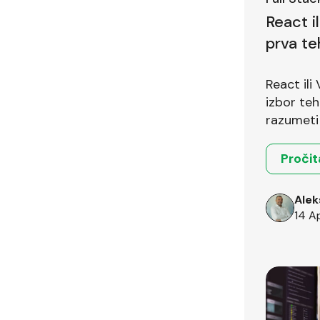
React i
prva te
pitanje
React ili
izbor teh
razumeti 
okruženja
Pročit
Alek
14 A