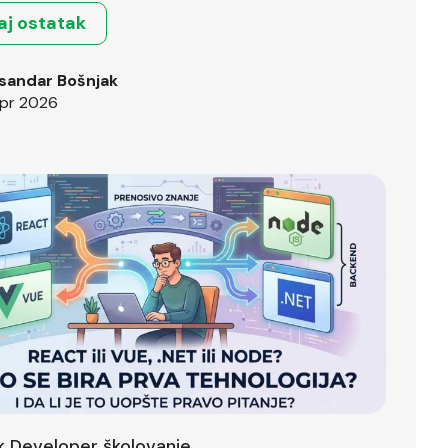
aj ostatak
sandar Bošnjak
pr 2026
ck Developer školovanje