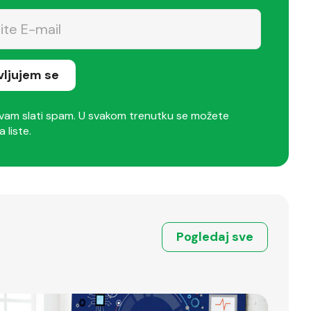
avljujem se
am slati spam. U svakom trenutku se možete
a liste.
Pogledaj sve