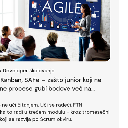
ck Developer školovanje
Kanban, SAFe – zašto junior koji ne
lne procese gubi bodove već na
ntervjuu
ne uči čitanjem. Uči se radeći. FTN
ika to radi u trećem modulu - kroz tromesečni
koji se razvija po Scrum okviru.