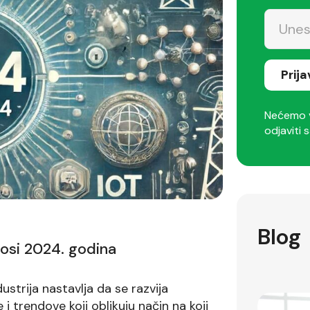
Prij
Nećemo v
odjaviti s
Blog
nosi 2024. godina
strija nastavlja da se razvija
 trendove koji oblikuju način na koji