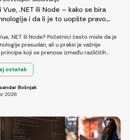
li Vue, .NET ili Node – kako se bira
hnologija i da li je to uopšte pravo
?
 Vue, .NET ili Node? Početnici često misle da je
nologije presudan, ali u praksi je važnije
principe koji se prenose između različitih
.
aj ostatak
sandar Bošnjak
pr 2026