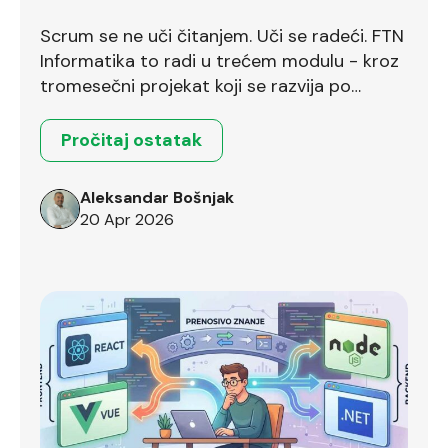
bodove već na prvom intervjuu
Scrum se ne uči čitanjem. Uči se radeći. FTN
Informatika to radi u trećem modulu - kroz
tromesečni projekat koji se razvija po
Scrum okviru.
Pročitaj ostatak
Aleksandar Bošnjak
20 Apr 2026