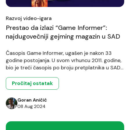
Razvoj video-igara
Prestao da izlazi “Game Informer”:
najdugovečniji gejming magazin u SAD
Časopis Game Informer, ugašen je nakon 33
godine postojanja. U svom vrhuncu 2011. godine,
bio je treći časopis po broju pretplatnika u SAD-
u. Ali, to nije kraj ere tiskanih gaming magazina.
Game Informer, nakon 33 godine, iznenada je
Pročitaj ostatak
prestao sa radom. Lanac trgovina GameStop,
izdavač časopisa, je u petak ugasio publikaciju,
Goran Aničić
web stranice, podkast i […]
08 Aug 2024