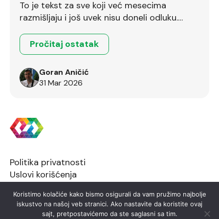
To je tekst za sve koji već mesecima
razmišljaju i još uvek nisu doneli odluku.
Ostalo je još dva dana.
Pročitaj ostatak
Goran Aničić
31 Mar 2026
Politika privatnosti
Uslovi korišćenja
Koristimo kolačiće kako bismo osigurali da vam pružimo najbolje
iskustvo na našoj veb stranici. Ako nastavite da koristite ovaj
sajt, pretpostavićemo da ste saglasni sa tim.
2026 © FTN Informatika