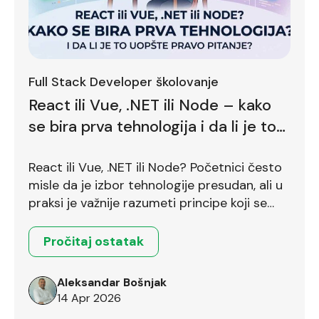
Full Stack Developer školovanje
React ili Vue, .NET ili Node – kako
se bira prva tehnologija i da li je to
uopšte pravo pitanje?
React ili Vue, .NET ili Node? Početnici često
misle da je izbor tehnologije presudan, ali u
praksi je važnije razumeti principe koji se
prenose između različitih okruženja.
Pročitaj ostatak
Aleksandar Bošnjak
14 Apr 2026