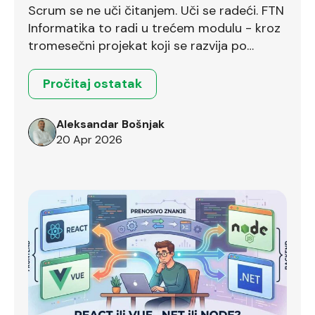
Scrum se ne uči čitanjem. Uči se radeći. FTN
Informatika to radi u trećem modulu - kroz
tromesečni projekat koji se razvija po
Scrum okviru.
Pročitaj ostatak
Aleksandar Bošnjak
20 Apr 2026