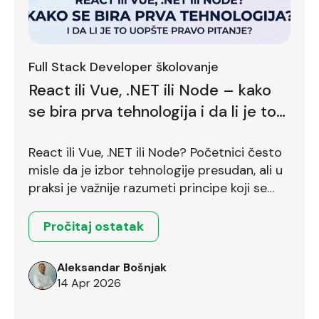
Full Stack Developer školovanje
React ili Vue, .NET ili Node – kako
se bira prva tehnologija i da li je to
uopšte pravo pitanje?
React ili Vue, .NET ili Node? Početnici često
misle da je izbor tehnologije presudan, ali u
praksi je važnije razumeti principe koji se
prenose između različitih okruženja.
Pročitaj ostatak
Aleksandar Bošnjak
14 Apr 2026