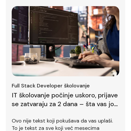
Full Stack Developer školovanje
IT školovanje počinje uskoro, prijave
se zatvaraju za 2 dana – šta vas još
zadržava
Ovo nije tekst koji pokušava da vas uplaši.
To je tekst za sve koji već mesecima