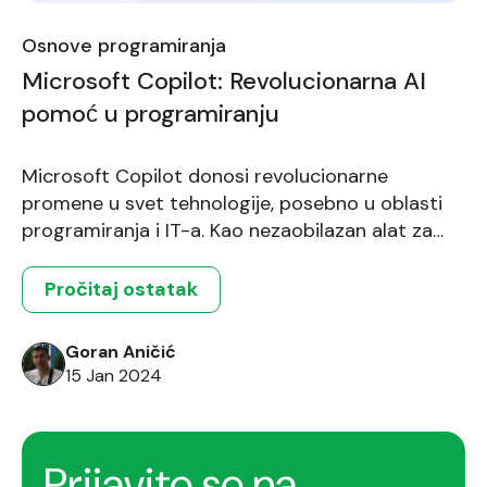
Osnove programiranja
Microsoft Copilot: Revolucionarna AI
pomoć u programiranju
Microsoft Copilot donosi revolucionarne
promene u svet tehnologije, posebno u oblasti
programiranja i IT-a. Kao nezaobilazan alat za
polaznike kursa 'Osnove programiranja' na FTN
Informatika, Copilot otvara nove horizonte u
Pročitaj ostatak
učenju, istraživanju i efikasnosti. Od generisanja
koda do pripreme dokumentacije, Copilot nudi
Goran Aničić
inovativna rešenja koja unapređuju
15 Jan 2024
programerske veštine i produktivnost, čineći ga
neophodnim partnerom u modernom
programerskom obrazovanju.
Prijavite se na