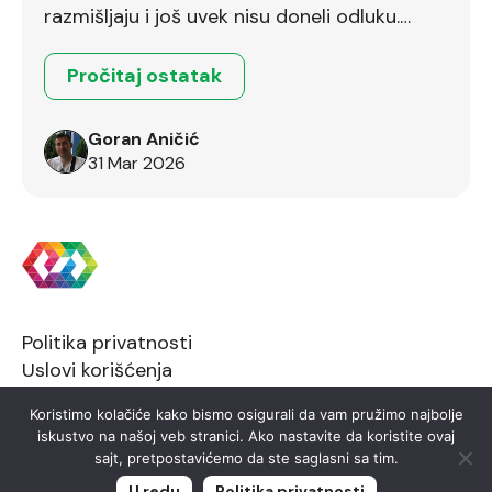
razmišljaju i još uvek nisu doneli odluku.
Ostalo je još dva dana.
Pročitaj ostatak
Goran Aničić
31 Mar 2026
Politika privatnosti
Uslovi korišćenja
Koristimo kolačiće kako bismo osigurali da vam pružimo najbolje
iskustvo na našoj veb stranici. Ako nastavite da koristite ovaj
sajt, pretpostavićemo da ste saglasni sa tim.
2026 © FTN Informatika
U redu
Politika privatnosti