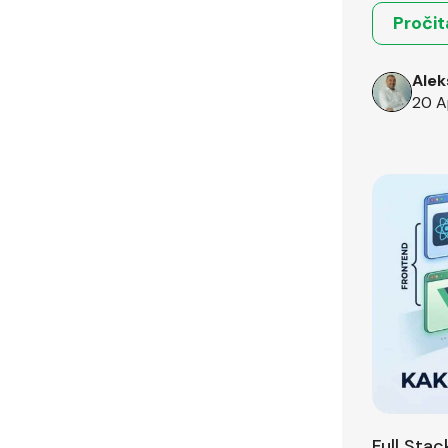
Pročit
Alek
20 A
Full Sta