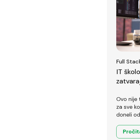
Full Sta
IT škol
zatvara
Ovo nije 
za sve koji 
doneli od
Pročit