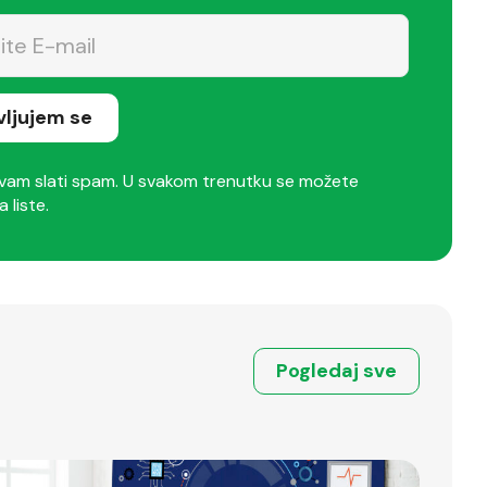
avljujem se
am slati spam. U svakom trenutku se možete
a liste.
Pogledaj sve