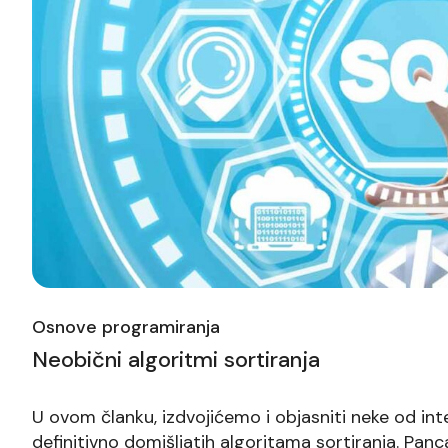
Osnove programiranja
Neobični algoritmi sortiranja
U ovom članku, izdvojićemo i objasniti neke od intere
definitivno domišljatih algoritama sortiranja. Pan