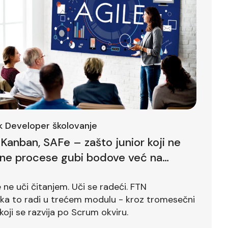
ck Developer školovanje
Kanban, SAFe – zašto junior koji ne
lne procese gubi bodove već na
ntervjuu
ne uči čitanjem. Uči se radeći. FTN
ika to radi u trećem modulu - kroz tromesečni
koji se razvija po Scrum okviru.