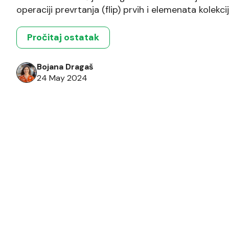
operaciji prevrtanja (flip) prvih i elemenata kolekcij
naslagane jedna na drugu. Cilj nam je da sortiram
najveću, podignemo naslagane palačinke iznad najve
Pročitaj ostatak
Bojana Dragaš
24 May 2024