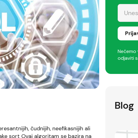
Prij
Nećemo v
odjaviti s
Blog
santnijih, čudnijih, neefikasnijih ali
cake sort Ovaj algoritam se bazira na