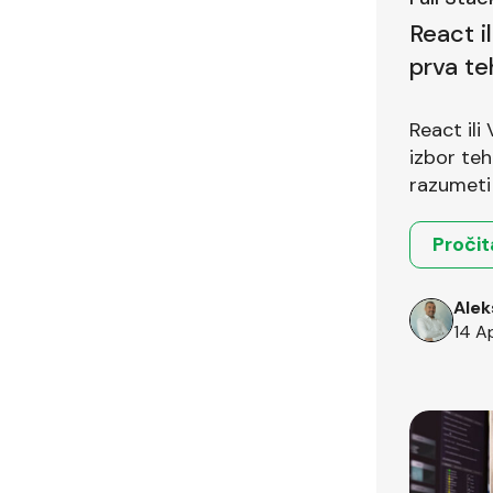
React i
prva te
pitanje
React ili
izbor teh
razumeti 
okruženja
Pročit
Alek
14 A