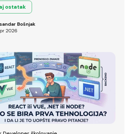
aj ostatak
sandar Bošnjak
pr 2026
ck Developer školovanje