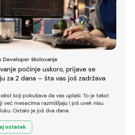
ck Developer školovanje
ovanje počinje uskoro, prijave se
ju za 2 dana – šta vas još zadržava
tekst koji pokušava da vas uplaši. To je tekst
već mesecima razmišljaju i još uvek nisu
luku. Ostalo je još dva dana.
aj ostatak