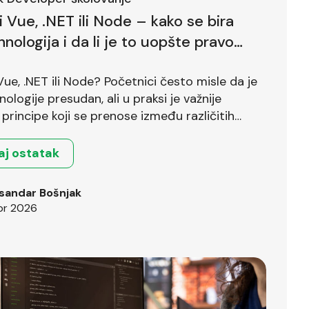
li Vue, .NET ili Node – kako se bira
hnologija i da li je to uopšte pravo
?
 Vue, .NET ili Node? Početnici često misle da je
nologije presudan, ali u praksi je važnije
principe koji se prenose između različitih
.
aj ostatak
sandar Bošnjak
pr 2026