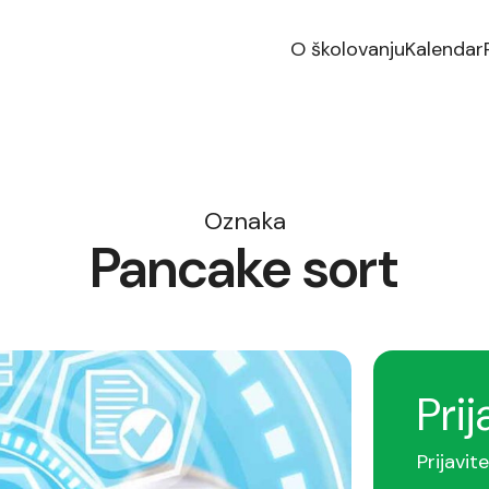
O školovanju
Kalendar
Oznaka
Pancake sort
Prij
Prijavit