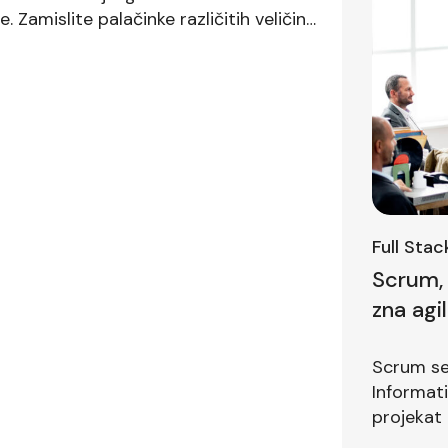
e. Zamislite palačinke različitih veličina
o palačinke po veličini. Nađemo
će (uključujući i […]
Full Sta
Scrum, 
zna agi
prvom i
Scrum se 
Informat
projekat 