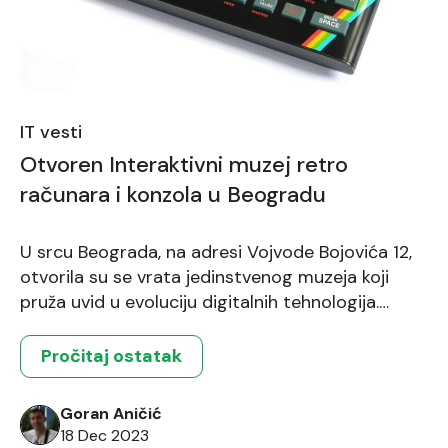
IT vesti
Otvoren Interaktivni muzej retro
računara i konzola u Beogradu
U srcu Beograda, na adresi Vojvode Bojovića 12,
otvorila su se vrata jedinstvenog muzeja koji
pruža uvid u evoluciju digitalnih tehnologija.
Interaktivni muzej retro računara i konzola za
video igre, s besplatnim ulazom, poziva sve
Pročitaj ostatak
ljubitelje tehnologije da zakorače u prošlost i
otkriju kako su se računari i igračke konzole
Goran Aničić
razvijali kroz decenije. Galaksija – […]
18 Dec 2023