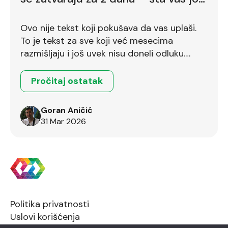
zadržava
Ovo nije tekst koji pokušava da vas uplaši.
To je tekst za sve koji već mesecima
razmišljaju i još uvek nisu doneli odluku.
Ostalo je još dva dana.
Pročitaj ostatak
Goran Aničić
31 Mar 2026
Politika privatnosti
Uslovi korišćenja