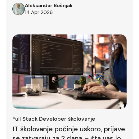
Aleksandar Bošnjak
14 Apr 2026
Full Stack Developer školovanje
IT školovanje počinje uskoro, prijave
se zatvaraju za 2 dana – šta vas još