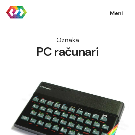
Meni
Oznaka
PC računari