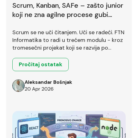
Scrum, Kanban, SAFe – zašto junior
koji ne zna agilne procese gubi
bodove već na prvom intervjuu
Scrum se ne uči čitanjem. Uči se radeći. FTN
Informatika to radi u trećem modulu - kroz
tromesečni projekat koji se razvija po
Scrum okviru.
Pročitaj ostatak
Aleksandar Bošnjak
20 Apr 2026