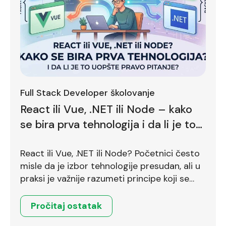
Full Stack Developer školovanje
React ili Vue, .NET ili Node – kako
se bira prva tehnologija i da li je to
uopšte pravo pitanje?
React ili Vue, .NET ili Node? Početnici često
misle da je izbor tehnologije presudan, ali u
praksi je važnije razumeti principe koji se
prenose između različitih okruženja.
Pročitaj ostatak