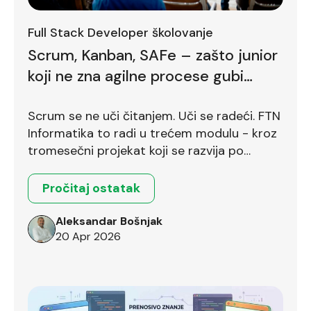
Full Stack Developer školovanje
Scrum, Kanban, SAFe – zašto junior
koji ne zna agilne procese gubi
bodove već na prvom intervjuu
Scrum se ne uči čitanjem. Uči se radeći. FTN
Informatika to radi u trećem modulu - kroz
tromesečni projekat koji se razvija po
Scrum okviru.
Pročitaj ostatak
Aleksandar Bošnjak
20 Apr 2026