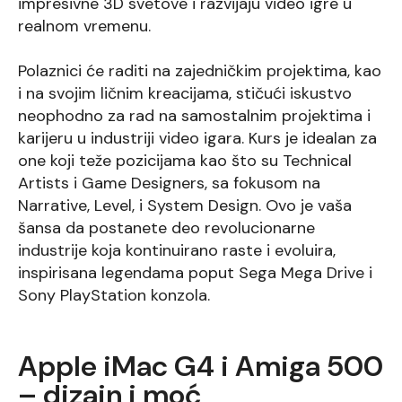
impresivne 3D svetove i razvijaju video igre u
realnom vremenu.
Polaznici će raditi na zajedničkim projektima, kao
i na svojim ličnim kreacijama, stičući iskustvo
neophodno za rad na samostalnim projektima i
karijeru u industriji video igara. Kurs je idealan za
one koji teže pozicijama kao što su Technical
Artists i Game Designers, sa fokusom na
Narrative, Level, i System Design. Ovo je vaša
šansa da postanete deo revolucionarne
industrije koja kontinuirano raste i evoluira,
inspirisana legendama poput Sega Mega Drive i
Sony PlayStation konzola.
Apple iMac G4 i Amiga 500
– dizajn i moć