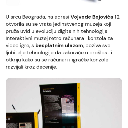
U srcu Beograda, na adresi
Vojvode Bojovića 1
2,
otvorila su se vrata jedinstvenog muzeja koji
pruža uvid u evoluciju digitalnih tehnologija.
Interaktivni muzej retro računara i konzola za
video igre, s
besplatnim ulazom
, poziva sve
ljubitelje tehnologije da zakorače u prošlost i
otkriju kako su se računari i igračke konzole
razvijali kroz decenije.