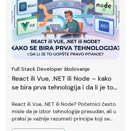
Full Stack Developer školovanje
React ili Vue, .NET ili Node – kako
se bira prva tehnologija i da li je to
uopšte pravo pitanje?
React ili Vue, .NET ili Node? Početnici često
misle da je izbor tehnologije presudan, ali u
praksi je važnije razumeti principe koji se
prenose između različitih okruženja.