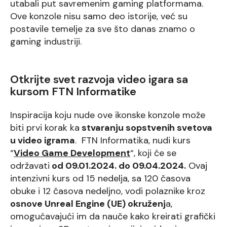
utabali put savremenim gaming platformama.
Ove konzole nisu samo deo istorije, već su
postavile temelje za sve što danas znamo o
gaming industriji.
Otkrijte svet razvoja video igara sa
kursom FTN Informatike
Inspiracija koju nude ove ikonske konzole može
biti prvi korak ka
stvaranju sopstvenih svetova
u video igrama
. FTN Informatika, nudi kurs
“
Video Game Development
“, koji će se
održavati
od 09.01.2024. do 09.04.2024.
Ovaj
intenzivni kurs od 15 nedelja, sa 120 časova
obuke i 12 časova nedeljno, vodi polaznike kroz
osnove Unreal Engine (UE) okruženj
a,
omogućavajući im da nauče kako kreirati grafički