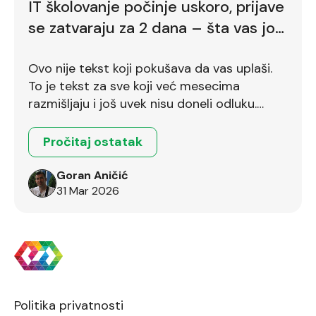
IT školovanje počinje uskoro, prijave
se zatvaraju za 2 dana – šta vas još
zadržava
Ovo nije tekst koji pokušava da vas uplaši.
To je tekst za sve koji već mesecima
razmišljaju i još uvek nisu doneli odluku.
Ostalo je još dva dana.
Pročitaj ostatak
Goran Aničić
31 Mar 2026
Politika privatnosti