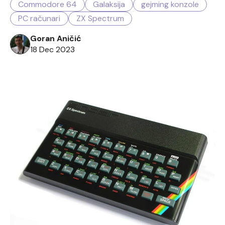
Commodore 64
Galaksija
gejming konzole
PC računari
ZX Spectrum
Goran Aničić
18 Dec 2023