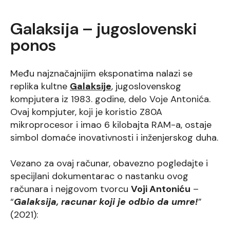
Galaksija – jugoslovenski
ponos
Među najznačajnijim eksponatima nalazi se
replika kultne
Galaksije
, jugoslovenskog
kompjutera iz 1983. godine, delo Voje Antonića.
Ovaj kompjuter, koji je koristio Z80A
mikroprocesor i imao 6 kilobajta RAM-a, ostaje
simbol domaće inovativnosti i inženjerskog duha.
Vezano za ovaj računar, obavezno pogledajte i
specijlani dokumentarac o nastanku ovog
računara i nejgovom tvorcu
Voji Antoniću
–
“
Galaksija, racunar koji je odbio da umre!
”
(2021):