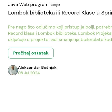
Java Web programiranje
Lombok biblioteka ili Record Klase u Spr
Pre nego što odlučimo koji pristup je bolji, potr
Record klasa i Lombok biblioteke. Lombok Projeka
uključuje u projekte radi smanjenja boilerplate ko
za pisanjem šablonskih get-set, i equals metoda.
ponašanje, a gubimo potrebu […]
Pročitaj ostatak
Aleksandar Bošnjak
08 Jul 2024