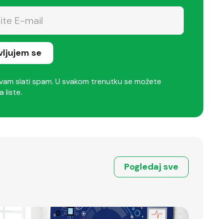
avljujem se
am slati spam. U svakom trenutku se možete
a liste.
Pogledaj sve