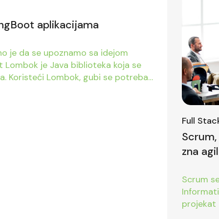
ingBoot aplikacijama
ebno je da se upoznamo sa idejom
t Lombok je Java biblioteka koja se
da. Koristeći Lombok, gubi se potreba
 Pomoću anotacija, postižemo isto
Full Sta
Scrum, 
zna agi
prvom i
Scrum se 
Informat
projekat 