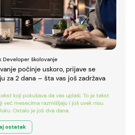
ck Developer školovanje
ovanje počinje uskoro, prijave se
ju za 2 dana – šta vas još zadržava
tekst koji pokušava da vas uplaši. To je tekst
već mesecima razmišljaju i još uvek nisu
luku. Ostalo je još dva dana.
aj ostatak