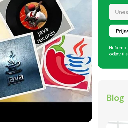
Prij
Nećemo v
odjaviti s
Blog