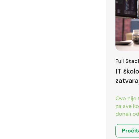
Full Sta
IT škol
zatvara
Ovo nije 
za sve koji 
doneli od
Pročit