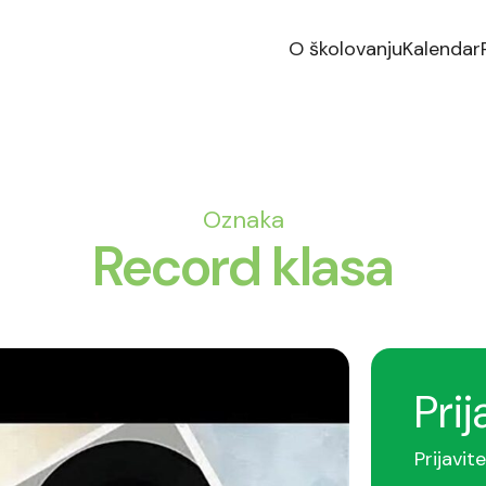
O školovanju
Kalendar
Oznaka
Record klasa
Prij
Prijavit