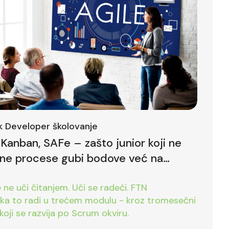
ck Developer školovanje
Kanban, SAFe – zašto junior koji ne
lne procese gubi bodove već na
ntervjuu
ne uči čitanjem. Uči se radeći. FTN
ika to radi u trećem modulu - kroz tromesečni
koji se razvija po Scrum okviru.