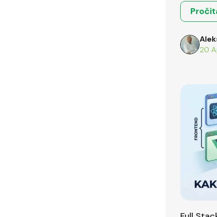
Pročit
Alek
20 A
Full Sta