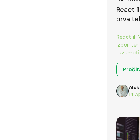
React i
prva te
pitanje
React ili
izbor teh
razumeti 
okruženja
Pročit
Alek
14 A