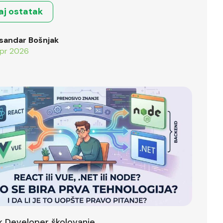
aj ostatak
sandar Bošnjak
pr 2026
ck Developer školovanje