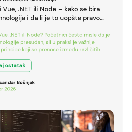
li Vue, .NET ili Node – kako se bira
hnologija i da li je to uopšte pravo
?
 Vue, .NET ili Node? Početnici često misle da je
nologije presudan, ali u praksi je važnije
principe koji se prenose između različitih
.
aj ostatak
sandar Bošnjak
pr 2026