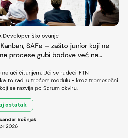
ck Developer školovanje
Kanban, SAFe – zašto junior koji ne
lne procese gubi bodove već na
ntervjuu
ne uči čitanjem. Uči se radeći. FTN
ika to radi u trećem modulu - kroz tromesečni
koji se razvija po Scrum okviru.
aj ostatak
sandar Bošnjak
pr 2026