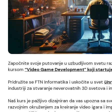
Započnite svoje putovanje u uzbudljivom svetu raz
kursom
“Video Game Development” koji startuje
Pridružite se FTN Informatika i uskočite u svet
Unr
industriji za stvaranje neverovatnih 3D svetova i in
Naš kurs je pažljivo dizajniran da vas upozna sa 
razvojnim okruženjem za kreiranje video igara i i