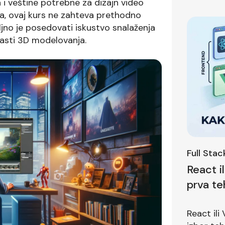
 i veštine potrebne za dizajn video
ma, ovaj kurs ne zahteva prethodno
jno je posedovati iskustvo snalaženja
asti 3D modelovanja.
Full Sta
React i
prva te
pitanje
React ili