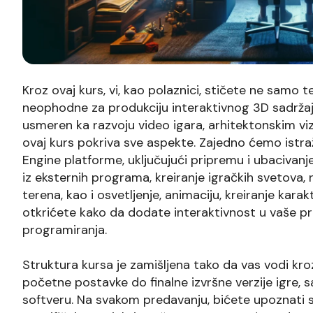
Kroz ovaj kurs, vi, kao polaznici, stičete ne samo 
neophodne za produkciju interaktivnog 3D sadržaja.
usmeren ka razvoju video igara, arhitektonskim vizu
ovaj kurs pokriva sve aspekte. Zajedno ćemo istraž
Engine platforme, uključujući pripremu i ubacivan
iz eksternih programa, kreiranje igračkih svetova, 
terena, kao i osvetljenje, animaciju, kreiranje karak
otkrićete kako da dodate interaktivnost u vaše pr
programiranja.
Struktura kursa je zamišljena tako da vas vodi kro
početne postavke do finalne izvršne verzije igre,
softveru. Na svakom predavanju, bićete upoznati 