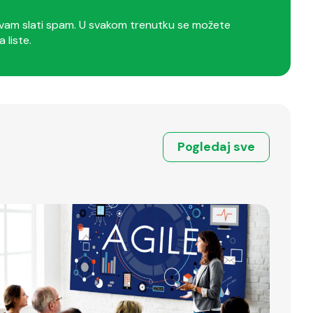
am slati spam. U svakom trenutku se možete
a liste.
Pogledaj sve