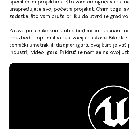
specifičnim projektima, što vam omogućava da n
unapređujete svoj početni projekat. Osim toga, s
zadatke, što vam pruža priliku da utvrdite gradivo
Za sve polaznike kursa obezbeđeni su računari i n
obezbedila optimalna realizacija nastave. Bilo da s
tehnički umetnik, ili dizajner igara, ovaj kurs je va
industriji video igara. Pridružite nam se na ovoj uz