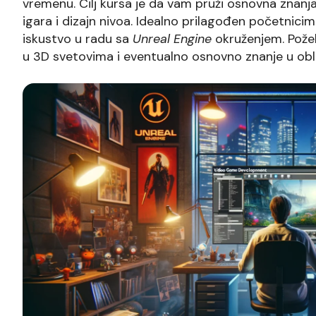
vremenu. Cilj kursa je da vam pruži osnovna znanja
igara i dizajn nivoa. Idealno prilagođen početnici
iskustvo u radu sa
Unreal Engine
okruženjem. Požel
u 3D svetovima i eventualno osnovno znanje u obl