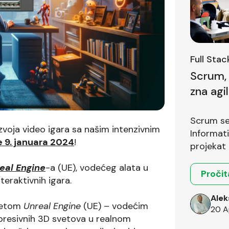
Full Sta
Scrum, 
zna agi
prvom i
Scrum se 
voja video igara sa našim intenzivnim
Informat
 9. januara 2024
!
projekat 
eal Engine
-a (UE), vodećeg alata u
Pročit
teraktivnih igara.
Alek
svetom
Unreal Engine
(UE) – vodećim
20 A
mpresivnih 3D svetova u realnom