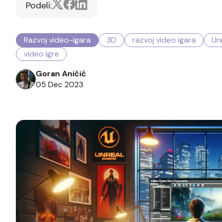
Podeli:
Razvoj video-igara
3D
razvoj video igara
Un
video igre
Goran Aničić
05 Dec 2023