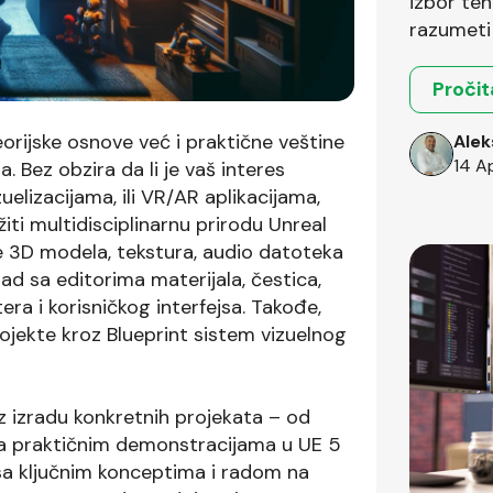
izbor teh
razumeti 
okruženja
Pročit
teorijske osnove već i praktične veštine
Alek
14 A
 Bez obzira da li je vaš interes
elizacijama, ili VR/AR aplikacijama,
iti multidisciplinarnu prirodu Unreal
je 3D modela, tekstura, audio datoteka
rad sa editorima materijala, čestica,
tera i korisničkog interfejsa. Takođe,
ojekte kroz Blueprint sistem vizuelnog
z izradu konkretnih projekata – od
 sa praktičnim demonstracijama u UE 5
sa ključnim konceptima i radom na