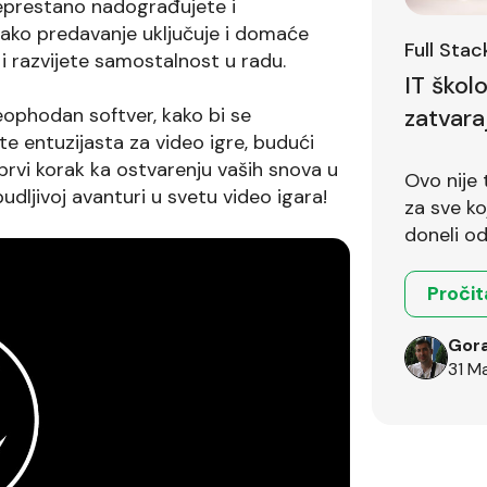
eprestano nadograđujete i
vako predavanje uključuje i domaće
Full Sta
 i razvijete samostalnost u radu.
IT škol
zatvara
eophodan softver, kako bi se
te entuzijasta za video igre, budući
š prvi korak ka ostvarenju vaših snova u
Ovo nije 
budljivoj avanturi u svetu video igara!
za sve koji 
doneli od
Pročit
Gora
31 M