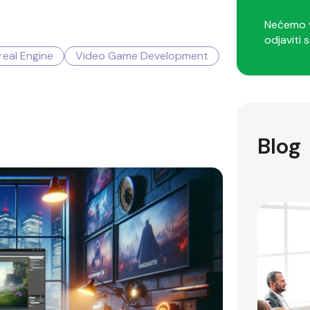
Nećemo v
odjaviti s
real Engine
Video Game Development
Blog