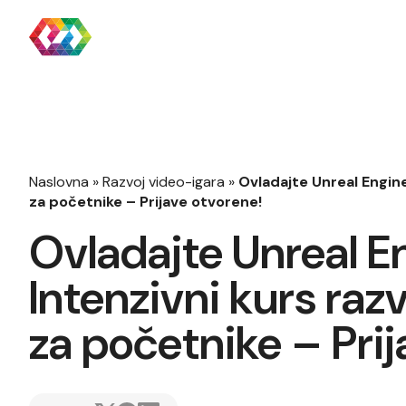
Naslovna
»
Razvoj video-igara
»
Ovladajte Unreal Engine
za početnike – Prijave otvorene!
Ovladajte Unreal 
Intenzivni kurs raz
za početnike – Pri