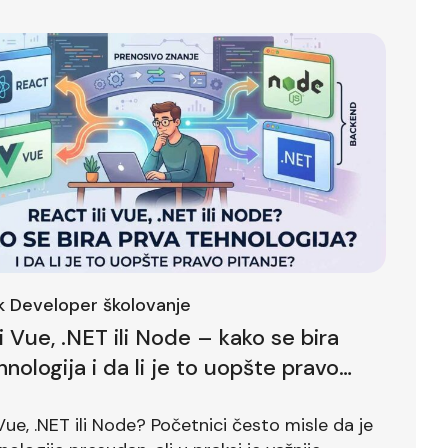
ck Developer školovanje
li Vue, .NET ili Node – kako se bira
hnologija i da li je to uopšte pravo
?
 Vue, .NET ili Node? Početnici često misle da je