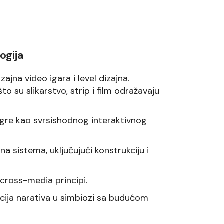
ogija
ajna video igara i level dizajna.
o su slikarstvo, strip i film odražavaju
gre kao svrsishodnog interaktivnog
 sistema, uključujući konstrukciju i
i cross-media principi.
acija narativa u simbiozi sa budućom