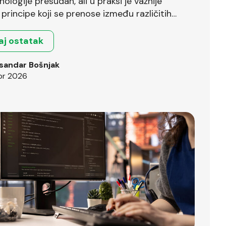
nologije presudan, ali u praksi je važnije
principe koji se prenose između različitih
.
aj ostatak
sandar Bošnjak
pr 2026