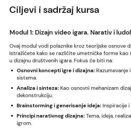
Ciljevi i sadržaj kursa
Modul 1: Dizajn video igara. Narativ i ludol
Ovaj modul vodi polaznike kroz teorijske osnove diz
Istražićete kako se različite umetničke forme kao št
u dizajnu društvenih igara. Fokus će biti na:
Osnovni koncepti igre i dizajna:
Razumevanje i
sistema.
Analiza i sinteza:
Kao osnovni mehanizam dizajna
dekonstrukciju.
Brainstorming i generisanje ideja:
Inspiracije 
Principi narativnog dizajna:
Tema, ideja, realiz
igrom.