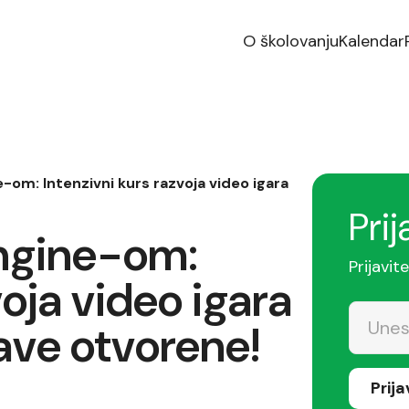
O školovanju
Kalendar
-om: Intenzivni kurs razvoja video igara
Prij
Engine-om:
Prijavit
voja video igara
jave otvorene!
Prij