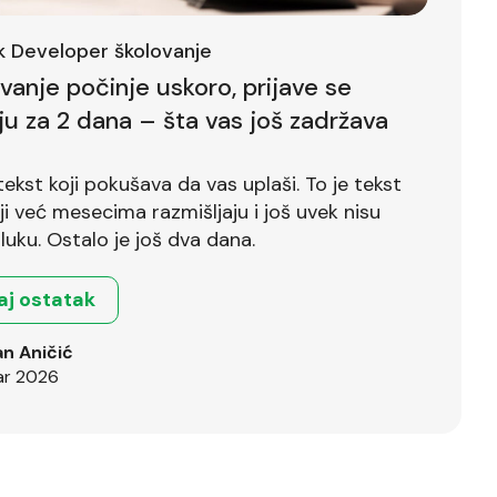
ck Developer školovanje
ovanje počinje uskoro, prijave se
ju za 2 dana – šta vas još zadržava
tekst koji pokušava da vas uplaši. To je tekst
već mesecima razmišljaju i još uvek nisu
luku. Ostalo je još dva dana.
aj ostatak
n Aničić
ar 2026