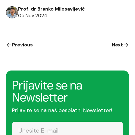
unaprede performanse aplikacija koristeći
Prof. dr Branko Milosavljević
servere bliže korisnicima. Ovo smanjuje latenciju,
05 Nov 2024
ubrzava obradu podataka i poboljšava
responzivnost aplikacija. Šta […]
Posts
Previous
Next
pagination
Prijavite se na
Newsletter
Prijavite se na naš besplatni Newsletter!