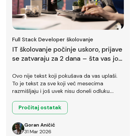
Full Stack Developer školovanje
IT školovanje počinje uskoro, prijave
se zatvaraju za 2 dana – šta vas još
zadržava
Ovo nije tekst koji pokušava da vas uplaši.
To je tekst za sve koji već mesecima
razmišljaju i još uvek nisu doneli odluku.
Ostalo je još dva dana.
Pročitaj ostatak
Goran Aničić
31 Mar 2026