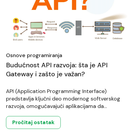
Osnove programiranja
Budućnost API razvoja: šta je API
Gateway i zašto je važan?
API (Application Programming Interface)
predstavlja ključni deo modernog softverskog
razvoja, omogućavajući aplikacijama da
komuniciraju i razmenjuju podatke. Kako
aplikacije postaju sve složenije i zahtevaju
Pročitaj ostatak
skalabilna rešenja, API Gateway postaje