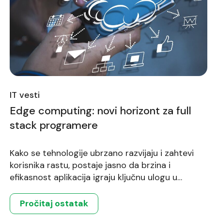
IT vesti
Edge computing: novi horizont za full
stack programere
Kako se tehnologije ubrzano razvijaju i zahtevi
korisnika rastu, postaje jasno da brzina i
efikasnost aplikacija igraju ključnu ulogu u
korisničkom iskustvu. U ovom kontekstu, edge
computing postaje revolucionarni koncept za full
Pročitaj ostatak
stack programere, omogućavajući im da