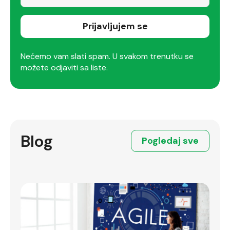
Prijavljujem se
Nećemo vam slati spam. U svakom trenutku se
možete odjaviti sa liste.
Blog
Pogledaj sve