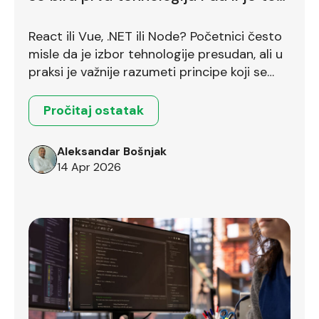
uopšte pravo pitanje?
React ili Vue, .NET ili Node? Početnici često
misle da je izbor tehnologije presudan, ali u
praksi je važnije razumeti principe koji se
prenose između različitih okruženja.
Pročitaj ostatak
Aleksandar Bošnjak
14 Apr 2026