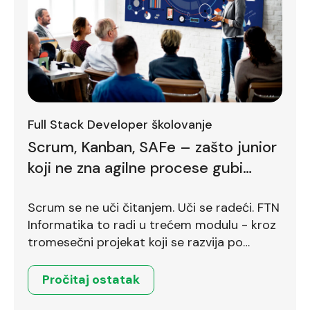
Full Stack Developer školovanje
Scrum, Kanban, SAFe – zašto junior
koji ne zna agilne procese gubi
bodove već na prvom intervjuu
Scrum se ne uči čitanjem. Uči se radeći. FTN
Informatika to radi u trećem modulu - kroz
tromesečni projekat koji se razvija po
Scrum okviru.
Pročitaj ostatak