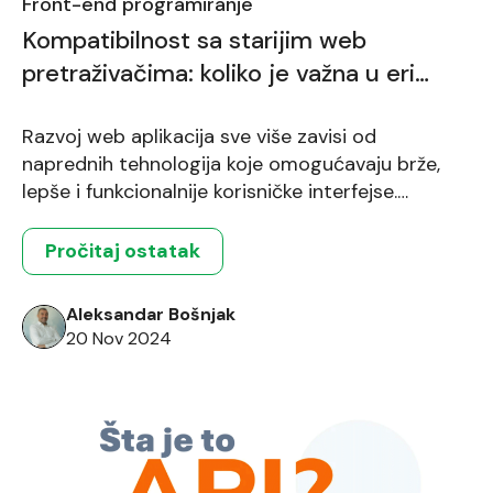
Front-end programiranje
Kompatibilnost sa starijim web
pretraživačima: koliko je važna u eri
modernih web tehnologija?
Razvoj web aplikacija sve više zavisi od
naprednih tehnologija koje omogućavaju brže,
lepše i funkcionalnije korisničke interfejse.
Međutim, jedno pitanje i dalje ostaje relevantno:
šta sa starijim pretraživačima? Iako većina
Pročitaj ostatak
korisnika koristi moderne pretraživače poput
Google Chrome-a, Firefox-a ili Edge-a, određeni
Aleksandar Bošnjak
procenat korisnika i dalje koristi starije verzije ili
20 Nov 2024
čak zastarele pretraživače. Kako full stack […]