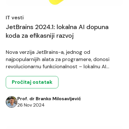
IT vesti
JetBrains 2024.1: lokalna AI dopuna
koda za efikasniji razvoj
Nova verzija JetBrains-a, jednog od
najpopularnijih alata za programere, donosi
revolucionarnu funkcionalnost – lokalnu AI
dopunu koda. Ova funkcionalnost značajno
unapređuje proces programiranja, pružajući
Pročitaj ostatak
sugestije u realnom vremenu, bez potrebe za
eksternom obradom podataka. Iako se JetBrains
Prof. dr Branko Milosavljević
alati ne obrađuju direktno u okviru školovanja na
26 Nov 2024
FTN Informatika, znanja i veštine koje studenti
stiču tokom našeg […]