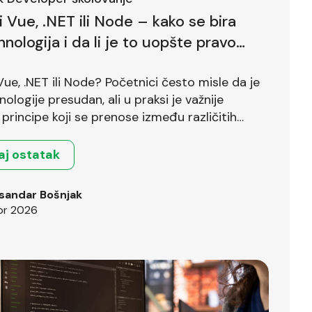
li Vue, .NET ili Node – kako se bira
hnologija i da li je to uopšte pravo
?
 Vue, .NET ili Node? Početnici često misle da je
nologije presudan, ali u praksi je važnije
principe koji se prenose između različitih
.
aj ostatak
sandar Bošnjak
pr 2026