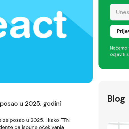
Prij
Nećemo v
odjaviti s
Blog
 posao u 2025. godini
ma za posao u 2025. i kako FTN
dente da ispune očekivanja