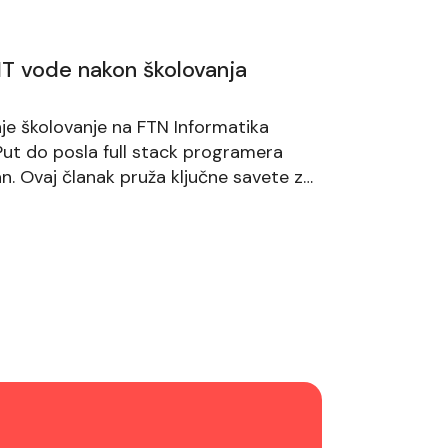
 IT vode nakon školovanja
je školovanje na FTN Informatika
 Put do posla full stack programera
lan. Ovaj članak pruža ključne savete za
V-a i uspešnu pripremu za intervjue.