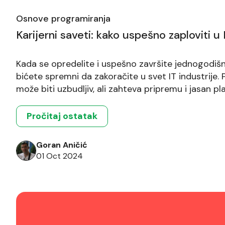
Osnove programiranja
Karijerni saveti: kako uspešno zaploviti u
Kada se opredelite i uspešno završite jednogodišn
bićete spremni da zakoračite u svet IT industrije.
može biti uzbudljiv, ali zahteva pripremu i jasan p
traženje posla u IT industriji, pisanje efektivnog C
Kao budući […]
Pročitaj ostatak
Goran Aničić
01 Oct 2024