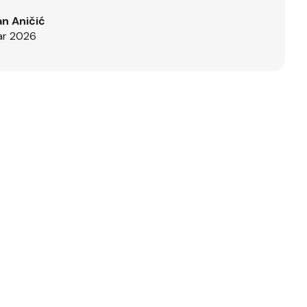
n Aničić
ar 2026