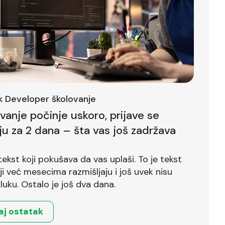
ck Developer školovanje
ovanje počinje uskoro, prijave se
ju za 2 dana – šta vas još zadržava
tekst koji pokušava da vas uplaši. To je tekst
već mesecima razmišljaju i još uvek nisu
luku. Ostalo je još dva dana.
aj ostatak