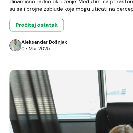
dinamično radno okruženje. Međutim, sa porastom
su se i brojne zablude koje mogu uticati na percepcij
stack programera. U ovom članku ćemo razmotriti 
i objasniti […]
Pročitaj ostatak
Aleksandar Bošnjak
07 Mar 2025