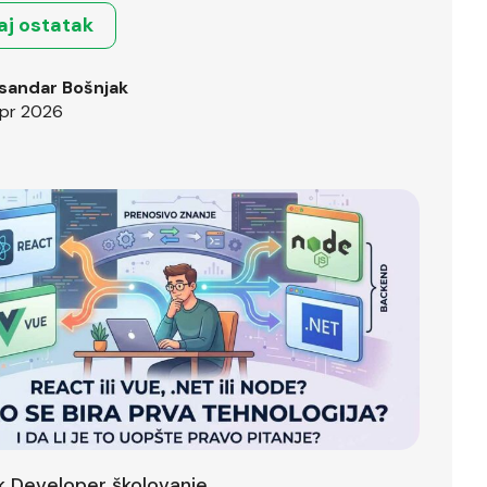
aj ostatak
sandar Bošnjak
pr 2026
ck Developer školovanje