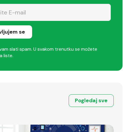
avljujem se
am slati spam. U svakom trenutku se možete
a liste.
Pogledaj sve