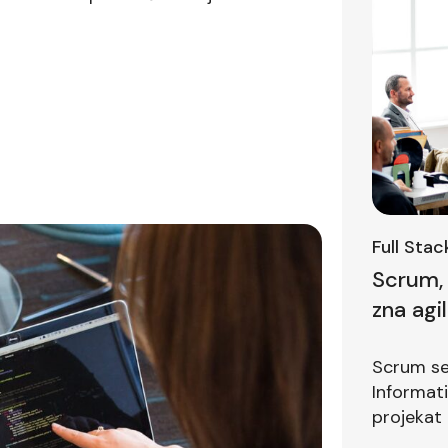
Full Sta
Scrum, 
zna agi
prvom i
Scrum se 
Informat
projekat 