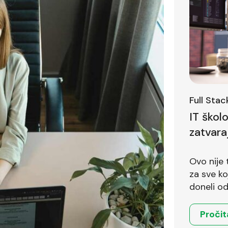
Full Sta
IT škol
zatvara
Ovo nije 
za sve koji 
doneli od
Pročit