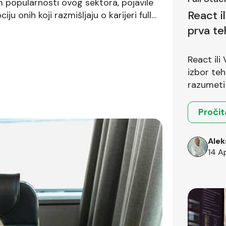
 popularnosti ovog sektora, pojavile
React i
u onih koji razmišljaju o karijeri full
najčešće mitove o radu u IT industriji
prva te
pitanje
React ili
izbor teh
razumeti 
okruženja
Pročit
Alek
14 A