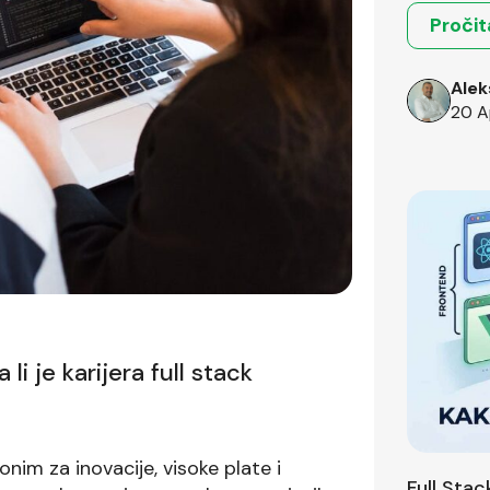
Pročit
Alek
20 A
li je karijera full stack
onim za inovacije, visoke plate i
Full Sta