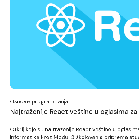
Osnove programiranja
Najtraženije React veštine u oglasima za
Otkrij koje su najtraženije React veštine u oglasi
Informatika kroz Modul 3 školovanja priprema stu