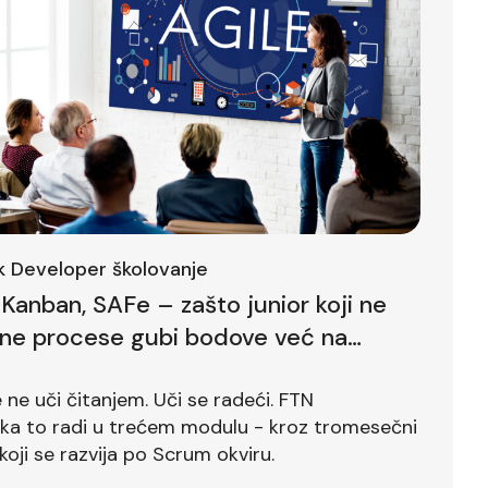
ck Developer školovanje
Kanban, SAFe – zašto junior koji ne
lne procese gubi bodove već na
ntervjuu
ne uči čitanjem. Uči se radeći. FTN
ika to radi u trećem modulu - kroz tromesečni
koji se razvija po Scrum okviru.