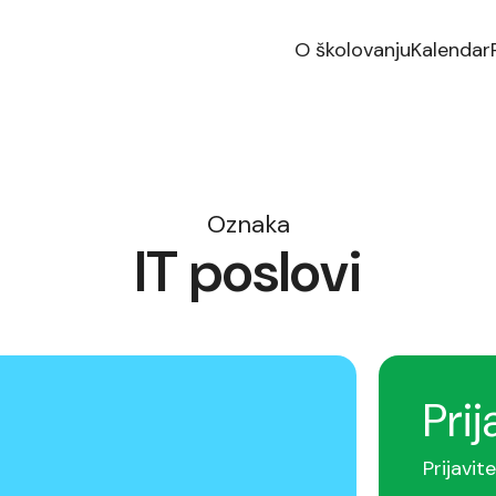
O školovanju
Kalendar
Oznaka
IT poslovi
Prij
Prijavit