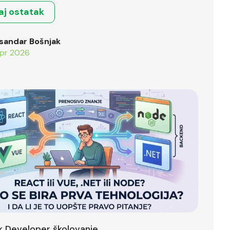
aj ostatak
sandar Bošnjak
pr 2026
ck Developer školovanje