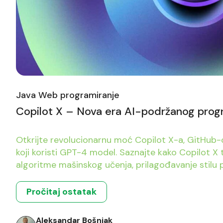
Java Web programiranje
Copilot X – Nova era AI-podržanog prog
Otkrijte revolucionarnu moć Copilot X-a, GitHub-
koji koristi GPT-4 model. Saznajte kako Copilot X
algoritme mašinskog učenja, prilagođavanje stilu
različite jezike programiranja. Razmotrite implikaci
otkrijte praktične savete za buduće programere u 
Pročitaj ostatak
Aleksandar Bošnjak