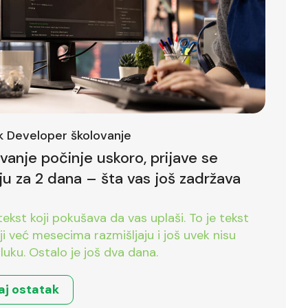
ck Developer školovanje
ovanje počinje uskoro, prijave se
ju za 2 dana – šta vas još zadržava
tekst koji pokušava da vas uplaši. To je tekst
već mesecima razmišljaju i još uvek nisu
luku. Ostalo je još dva dana.
aj ostatak