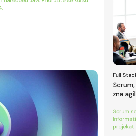
4.
Full Sta
Scrum, 
zna agi
prvom i
Scrum se 
Informat
projekat 