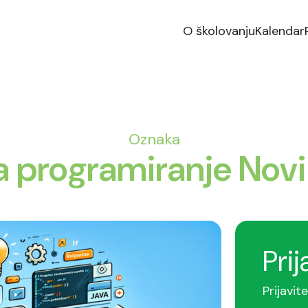
O školovanju
Kalendar
Oznaka
a programiranje Novi
Prij
Prijavit