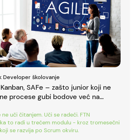
ck Developer školovanje
Kanban, SAFe – zašto junior koji ne
lne procese gubi bodove već na
ntervjuu
ne uči čitanjem. Uči se radeći. FTN
ika to radi u trećem modulu - kroz tromesečni
koji se razvija po Scrum okviru.