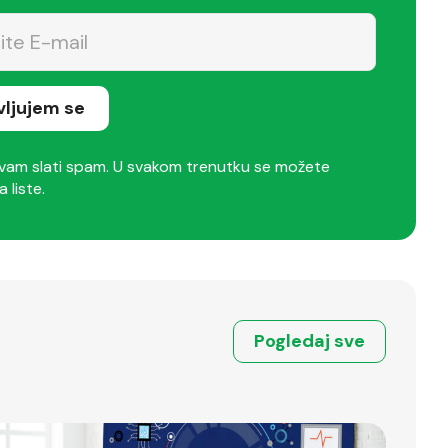
avljujem se
am slati spam. U svakom trenutku se možete
a liste.
Pogledaj sve