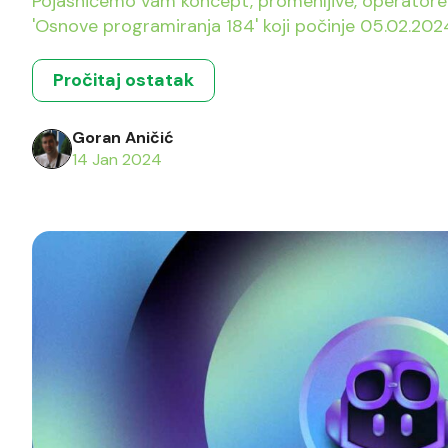
Pojasničemo vam koncept, promenljive, operatore i naredbeu Javi. Pridružite se kursu
'Osnove programiranja 184' koji počinje 05.02.202
Pročitaj ostatak
Goran Aničić
14 Jan 2024