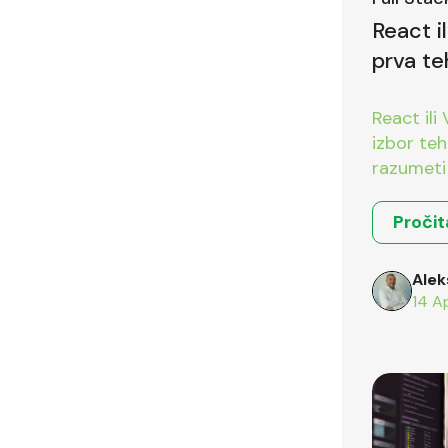
React i
prva te
pitanje
React ili
izbor teh
razumeti 
okruženja
Pročit
Alek
14 A