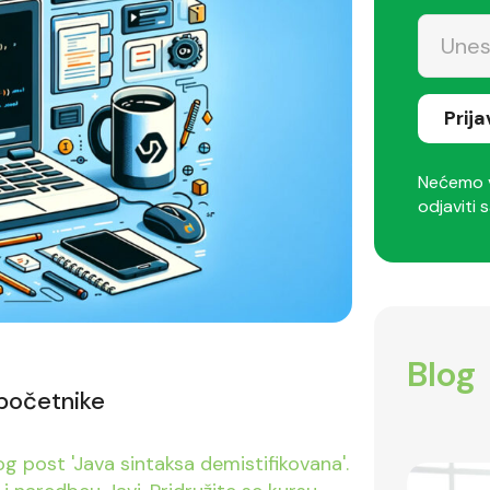
Prij
Nećemo v
odjaviti s
Blog
 početnike
g post 'Java sintaksa demistifikovana'.