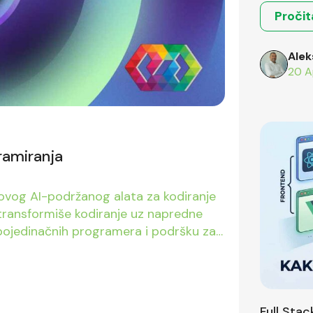
Pročit
Alek
20 A
ramiranja
ovog AI-podržanog alata za kodiranje
 transformiše kodiranje uz napredne
 pojedinačnih programera i podršku za
je na tržište rada i autorska prava, te
korišćenju ovog inovativnog alata.
Full Sta