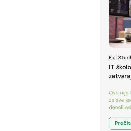
Full Sta
IT škol
zatvara
Ovo nije 
za sve koji 
doneli od
Pročit