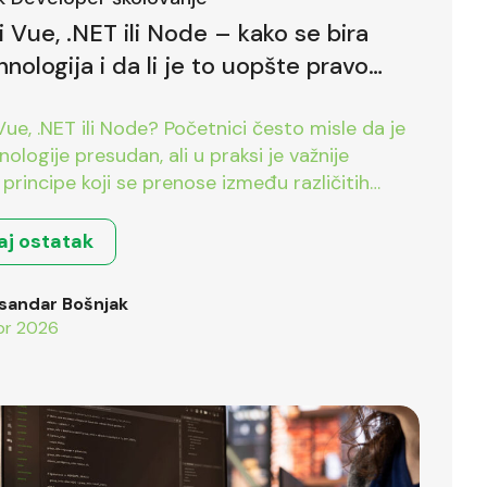
li Vue, .NET ili Node – kako se bira
hnologija i da li je to uopšte pravo
?
 Vue, .NET ili Node? Početnici često misle da je
nologije presudan, ali u praksi je važnije
principe koji se prenose između različitih
.
aj ostatak
sandar Bošnjak
pr 2026