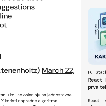
suggestions
line
lot
l
tenenholtz)
March 22,
Full Sta
React i
prva te
pitanje
ranju koji se oslanjaju na jednostavne
React ili
t X koristi napredne algoritme