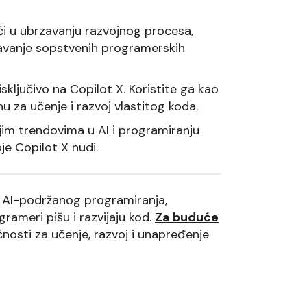
 u ubrzavanju razvojnog procesa,
državanje sopstvenih programerskih
isključivo na Copilot X. Koristite ga kao
u za učenje i razvoj vlastitog koda.
jim trendovima u AI i programiranju
je Copilot X nudi.
i AI-podržanog programiranja,
rameri pišu i razvijaju kod.
Za buduće
ćnosti za učenje, razvoj i unapređenje