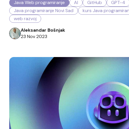
Java Web programiranje
AI
GitHub
GPT-4
Java programiranje Novi Sad
kurs Java programiran
web razvoj
Aleksandar Bošnjak
23 Nov 2023