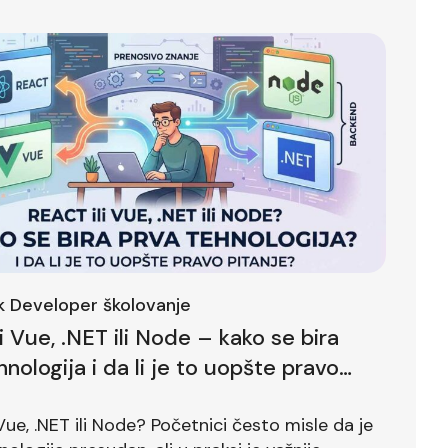
ck Developer školovanje
li Vue, .NET ili Node – kako se bira
hnologija i da li je to uopšte pravo
?
 Vue, .NET ili Node? Početnici često misle da je