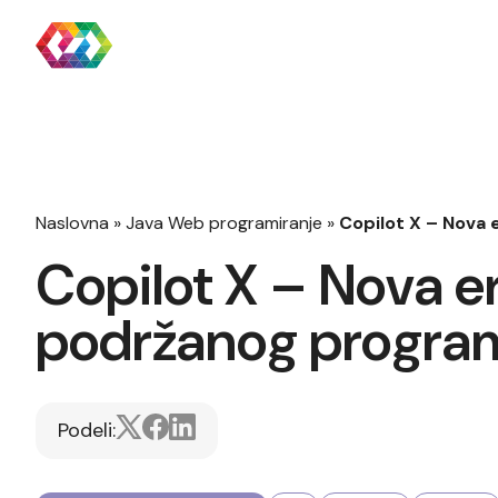
Naslovna
»
Java Web programiranje
»
Copilot X – Nova 
Copilot X – Nova e
podržanog program
Podeli: