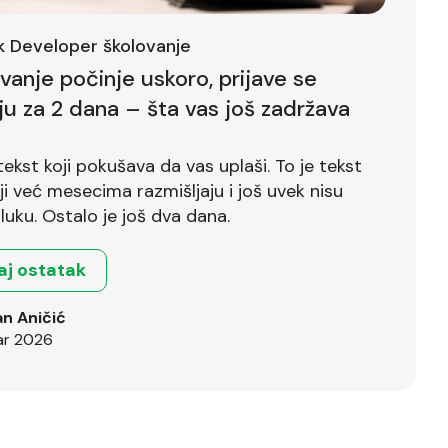
ck Developer školovanje
ovanje počinje uskoro, prijave se
ju za 2 dana – šta vas još zadržava
tekst koji pokušava da vas uplaši. To je tekst
već mesecima razmišljaju i još uvek nisu
luku. Ostalo je još dva dana.
aj ostatak
n Aničić
ar 2026