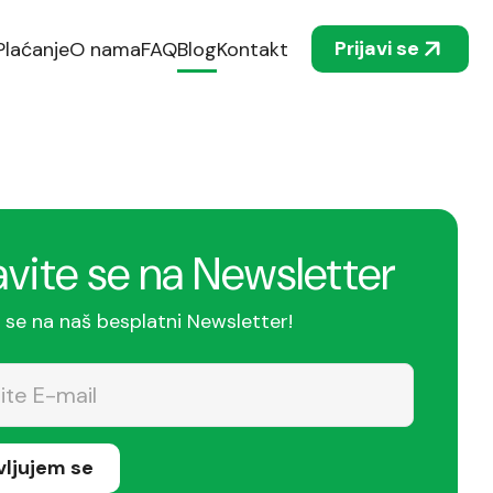
Prijavi se
Plaćanje
O nama
FAQ
Blog
Kontakt
avite se na Newsletter
e se na naš besplatni Newsletter!
avljujem se