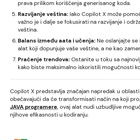
prava prilikom korišćenja generisanog koda.
Razvijanje veština:
Iako Copilot X može pomoći
važno je i dalje se fokusirati na razvijanje i o
veština.
Balans između aata i učenja:
Ne oslanjajte se 
alat koji dopunjuje vaše veštine, a ne kao zamen
Praćenje trendova:
Ostanite u toku sa najnovi
kako biste maksimalno iskoristili mogućnosti ko
Copilot X predstavlja značajan napredak u oblast
obećavajući da će transformisati način na koji prog
JAVA programere
, ovaj alat nudi uzbudljive mogu
njihove efikasnosti u kodiranju.