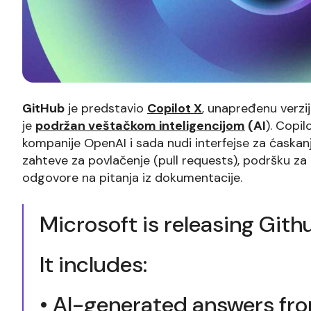
GitHub
je predstavio
Copilot X
, unapređenu verzi
je
podržan veštačkom inteligencijom
(AI
). Copil
kompanije OpenAI i sada nudi interfejse za ćaska
zahteve za povlačenje (pull requests), podršku za 
odgovore na pitanja iz dokumentacije.
Microsoft is releasing Gith
It includes:
• AI-generated answers fr