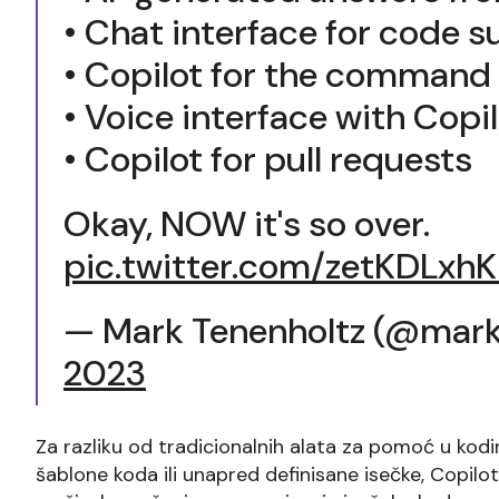
• Chat interface for code 
• Copilot for the command 
• Voice interface with Copi
• Copilot for pull requests
Okay, NOW it's so over.
pic.twitter.com/zetKDLxhK
— Mark Tenenholtz (@mark
2023
Za razliku od tradicionalnih alata za pomoć u kodi
šablone koda ili unapred definisane isečke, Copilo