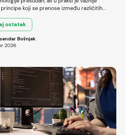
nologije presudan, ali u praksi je važnije
principe koji se prenose između različitih
.
aj ostatak
sandar Bošnjak
pr 2026