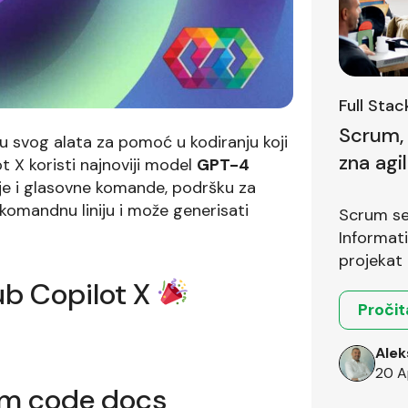
Full Sta
Scrum, 
ju svog alata za pomoć u kodiranju koji
zna agi
ot X koristi najnoviji model
GPT-4
prvom i
nje i glasovne komande, podršku za
komandnu liniju i može generisati
Scrum se 
Informat
projekat 
ub Copilot X
Pročit
Alek
20 A
om code docs