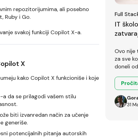
javnim repozitorijumima, ali posebno
Full Sta
t, Ruby i Go.
IT škol
anje svakoj funkciji Copilot X-a.
zatvara
Ovo nije 
za sve koji 
opilot X
doneli od
meju kako Copilot X funkcioniše i koje
Pročit
-a da se prilagodi vašem stilu
Gora
asnost.
31 M
že biti izvanredan način za učenje
je generiše.
sni potencijalnih pitanja autorskih