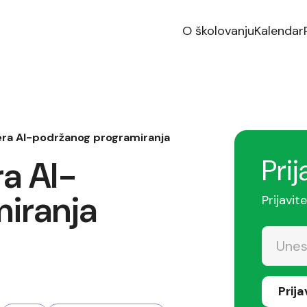
O školovanju
Kalendar
era AI-podržanog programiranja
Prij
ra AI-
iranja
Prijavit
Prij