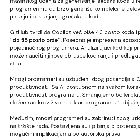
mašinskog učenja za generisanje isečaka koda u
programerima da brzo generišu kompleksne delov
pisanju i otklanjanju grešaka u kodu.
GitHub tvrdi da Copilot već piše 46 posto koda i
p
“do 55 posto brže”
. Posebno je impresivna sposob
pojedinačnog programera. Analizirajući kod koji 
može naučiti njihove obrasce kodiranja i predlaga
stilu.
Mnogi programeri su uzbuđeni zbog potencijala Co
produktivnost. “Sa AI dostupnom na svakom korak
produktivnost programera. Smanjujemo boilerplat
složen rad kroz životni ciklus programera,” obj
Međutim, mnogi programeri su zabrinuti zbog uti
na tržište rada. Postavljena su i pitanja o potencij
mogućim implikacijama po autorska prava
.