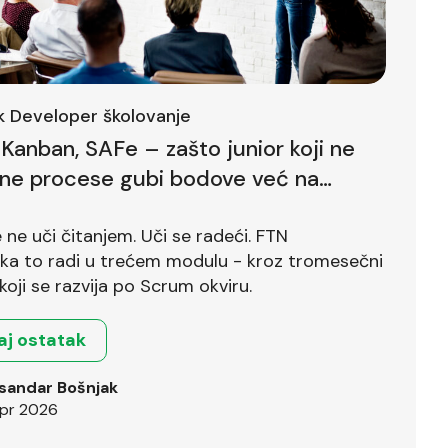
ck Developer školovanje
Kanban, SAFe – zašto junior koji ne
lne procese gubi bodove već na
ntervjuu
ne uči čitanjem. Uči se radeći. FTN
ika to radi u trećem modulu - kroz tromesečni
koji se razvija po Scrum okviru.
aj ostatak
sandar Bošnjak
pr 2026