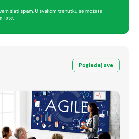
am slati spam. U svakom trenutku se možete
a liste.
Pogledaj sve