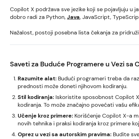
Copilot X podržava sve jezike koji se pojavljuju u 
dobro radi za Python,
Java
, JavaScript, TypeScrip
Nažalost, postoji posebna lista čekanja za pridruživ
Saveti za Buduće Programere u Vezi sa C
Razumite alat:
Budući programeri treba da razu
prednosti može doneti njihovom kodiranju.
Stil kodiranja:
Iskoristite sposobnost Copilot X
kodiranja. To može značajno povećati vašu efik
Učenje kroz primere:
Korišćenje Copilot X-a mo
novih tehnika i praksi kodiranja kroz primere ko
Oprez u vezi sa autorskim pravima:
Budite sve