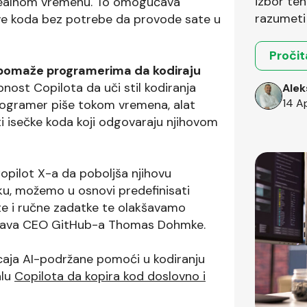
izbor teh
 realnom vremenu. To omogućava
razumeti 
e koda bez potrebe da provode sate u
okruženja
Pročit
omaže programerima da kodiraju
nost Copilota da uči stil kodiranja
Alek
14 A
programer piše tokom vremena, alat
ti isečke koda koji odgovaraju njihovom
pilot X-a da poboljša njihovu
u, možemo u osnovi predefinisati
e i ručne zadatke te olakšavamo
ašnjava CEO GitHub-a Thomas Dohmke.
caja AI-podržane pomoći u kodiranju
alu
Copilota da kopira kod doslovno i