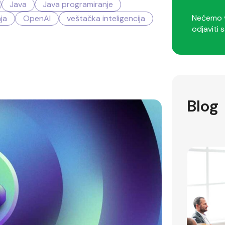
Java
Java programiranje
Nećemo v
ja
OpenAI
veštačka inteligencija
odjaviti s
Blog