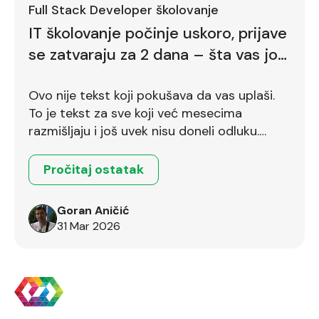
Full Stack Developer školovanje
IT školovanje počinje uskoro, prijave
se zatvaraju za 2 dana – šta vas još
zadržava
Ovo nije tekst koji pokušava da vas uplaši.
To je tekst za sve koji već mesecima
razmišljaju i još uvek nisu doneli odluku.
Ostalo je još dva dana.
Pročitaj ostatak
Goran Aničić
31 Mar 2026