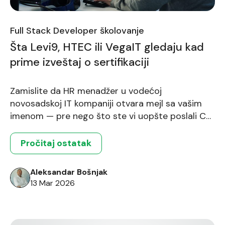
Full Stack Developer školovanje
Šta Levi9, HTEC ili VegaIT gledaju kad
prime izveštaj o sertifikaciji
Zamislite da HR menadžer u vodećoj
novosadskoj IT kompaniji otvara mejl sa vašim
imenom — pre nego što ste vi uopšte poslali CV.
Tačno to se dešava nakon sertifikacije FTN
Informatike. Objašnjavamo šta taj izveštaj sadrži
Pročitaj ostatak
i zašto ga partnerske kompanije prepoznaju kao
pouzdanu potvrdu kompetencije.
Aleksandar Bošnjak
13 Mar 2026