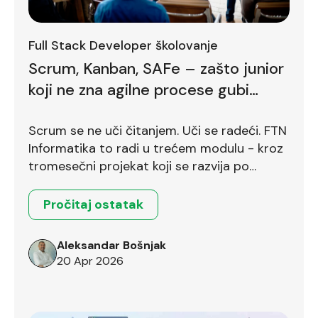
Full Stack Developer školovanje
Scrum, Kanban, SAFe – zašto junior
koji ne zna agilne procese gubi
bodove već na prvom intervjuu
Scrum se ne uči čitanjem. Uči se radeći. FTN
Informatika to radi u trećem modulu - kroz
tromesečni projekat koji se razvija po
Scrum okviru.
Pročitaj ostatak
Aleksandar Bošnjak
20 Apr 2026