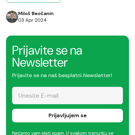
dinamičkih string vrednosti. Uzmimo za primer
konverziju objekta neke klase u JSON format
Miloš Beočanin
(slika 1): Film film = new Film(1, […]
03 Apr 2024
Prijavite se na
Newsletter
Prijavite se na naš besplatni Newsletter!
Prijavljujem se
Nećemo vam slati spam. U svakom trenutku se