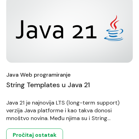
Java Web programiranje
String Templates u Java 21
Java 21 je najnovija LTS (long-term support)
verzija Java platforme i kao takva donosi
mnoštvo novina. Među njima su i String
Templates (string šabloni). Oni na čitljiv, održiv i
efikasan način rešavaju problem generisanja
Pročitaj ostatak