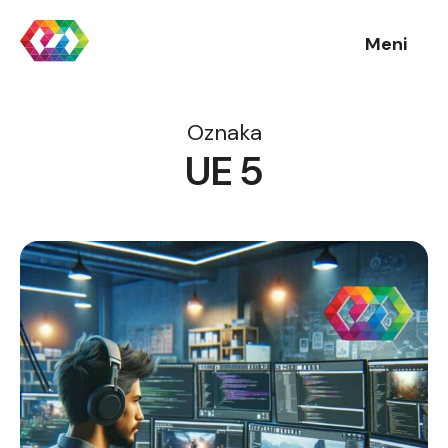
Meni
Oznaka
UE 5