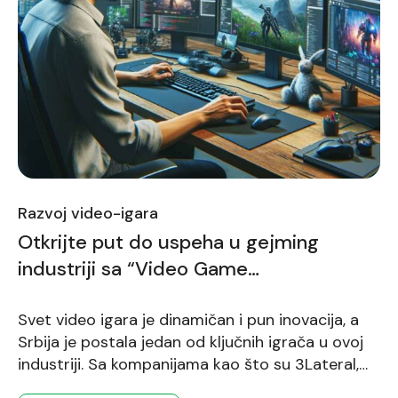
Razvoj video-igara
Otkrijte put do uspeha u gejming
industriji sa “Video Game
Development” kursom
Svet video igara je dinamičan i pun inovacija, a
Srbija je postala jedan od ključnih igrača u ovoj
industriji. Sa kompanijama kao što su 3Lateral,
Nordeus, Peaksel, Eipix Entertainment, i Brave