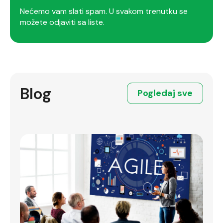
Nećemo vam slati spam. U svakom trenutku se
možete odjaviti sa liste.
Blog
Pogledaj sve