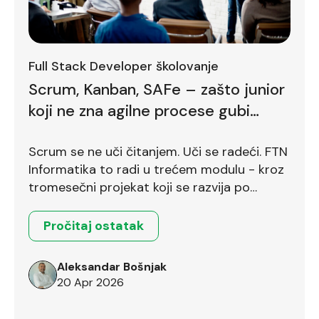
Full Stack Developer školovanje
Scrum, Kanban, SAFe – zašto junior
koji ne zna agilne procese gubi
bodove već na prvom intervjuu
Scrum se ne uči čitanjem. Uči se radeći. FTN
Informatika to radi u trećem modulu - kroz
tromesečni projekat koji se razvija po
Scrum okviru.
Pročitaj ostatak
Aleksandar Bošnjak
20 Apr 2026