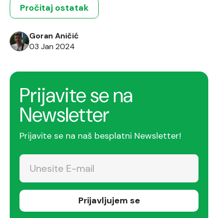
Giant, koji predstavljaju vodeće snage u razvoju
Pročitaj ostatak
igara, Srbija se dokazala kao rastući centar za
kreativni talenat u svetu gejminga. Ove
Goran Aničić
kompanije ne samo […]
03 Jan 2024
Prijavite se na
Newsletter
Prijavite se na naš besplatni Newsletter!
Prijavljujem se