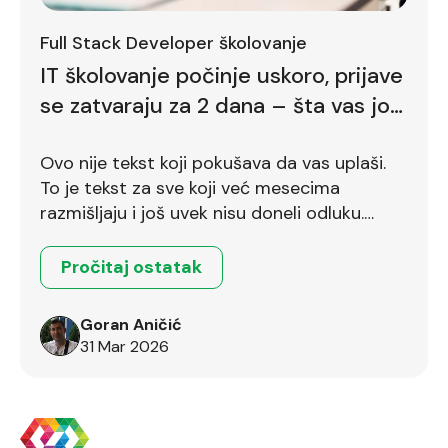
Full Stack Developer školovanje
IT školovanje počinje uskoro, prijave
se zatvaraju za 2 dana – šta vas još
zadržava
Ovo nije tekst koji pokušava da vas uplaši.
To je tekst za sve koji već mesecima
razmišljaju i još uvek nisu doneli odluku.
Ostalo je još dva dana.
Pročitaj ostatak
Goran Aničić
31 Mar 2026