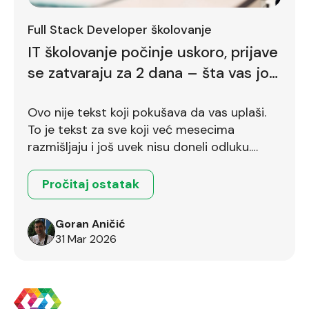
Full Stack Developer školovanje
IT školovanje počinje uskoro, prijave
se zatvaraju za 2 dana – šta vas još
zadržava
Ovo nije tekst koji pokušava da vas uplaši.
To je tekst za sve koji već mesecima
razmišljaju i još uvek nisu doneli odluku.
Ostalo je još dva dana.
Pročitaj ostatak
Goran Aničić
31 Mar 2026