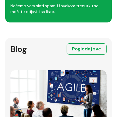
Nećemo vam slati spam. U svakom trenutku se
možete odjaviti sa liste.
Blog
Pogledaj sve