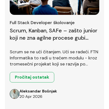
Full Stack Developer školovanje
Scrum, Kanban, SAFe – zašto junior
koji ne zna agilne procese gubi
bodove već na prvom intervjuu
Scrum se ne uči čitanjem. Uči se radeći. FTN
Informatika to radi u trećem modulu - kroz
tromesečni projekat koji se razvija po
Scrum okviru.
Pročitaj ostatak
Aleksandar Bošnjak
20 Apr 2026