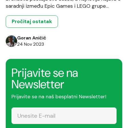
saradnji između Epic Games i LEGO grupe
izazvala je veliko interesovanje. Specijalno,
fotografija lame pokrivene LEGO kockicama koju
Pročitaj ostatak
je LEGO grupa podelila na Twitteru pokrenula je
brojne spekulacije. Ljubitelji igre Fortnite
Goran Aničić
prepoznali su ovu lamu kao Supply Llama iz igre,
24 Nov 2023
[…]
Prijavite se na
Newsletter
Prijavite se na naš besplatni Newsletter!