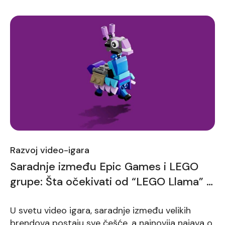
Razvoj video-igara
Saradnje između Epic Games i LEGO
grupe: Šta očekivati od “LEGO Llama” u
Fortnite
U svetu video igara, saradnje između velikih
brendova postaju sve češće, a najnovija najava o