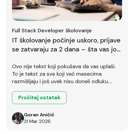
Full Stack Developer školovanje
IT školovanje počinje uskoro, prijave
se zatvaraju za 2 dana – šta vas još
zadržava
Ovo nije tekst koji pokušava da vas uplaši.
To je tekst za sve koji već mesecima
razmišljaju i još uvek nisu doneli odluku.
Ostalo je još dva dana.
Pročitaj ostatak
Goran Aničić
31 Mar 2026