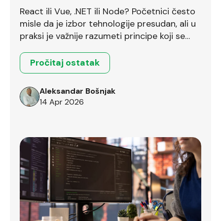
React ili Vue, .NET ili Node? Početnici često
misle da je izbor tehnologije presudan, ali u
praksi je važnije razumeti principe koji se
prenose između različitih okruženja.
Pročitaj ostatak
Aleksandar Bošnjak
14 Apr 2026