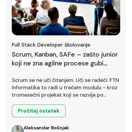
Full Stack Developer školovanje
Scrum, Kanban, SAFe – zašto junior
koji ne zna agilne procese gubi
bodove već na prvom intervjuu
Scrum se ne uči čitanjem. Uči se radeći. FTN
Informatika to radi u trećem modulu - kroz
tromesečni projekat koji se razvija po
Scrum okviru.
Pročitaj ostatak
Aleksandar Bošnjak