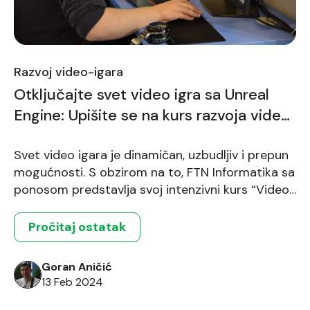
Razvoj video-igara
Otključajte svet video igra sa Unreal
Engine: Upišite se na kurs razvoja video
igara na FTN Informatike
Svet video igara je dinamičan, uzbudljiv i prepun
mogućnosti. S obzirom na to, FTN Informatika sa
ponosom predstavlja svoj intenzivni kurs “Video
Game Development”, posebno dizajniran da
polaznike upozna sa osnovama razvoja video
Pročitaj ostatak
igara koristeći moćnu tehnologiju Unreal Engine.
Ovaj kurs nudi 120 sati intenzivnog učenja
Goran Aničić
raspoređenih u 15 nedelja, omogućavajući
13 Feb 2024
polaznicima da steknu znanja […]