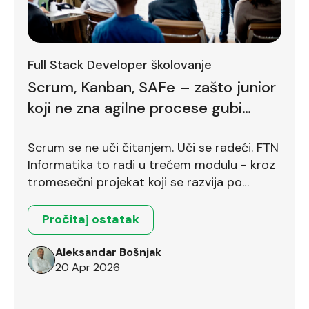
Full Stack Developer školovanje
Scrum, Kanban, SAFe – zašto junior
koji ne zna agilne procese gubi
bodove već na prvom intervjuu
Scrum se ne uči čitanjem. Uči se radeći. FTN
Informatika to radi u trećem modulu - kroz
tromesečni projekat koji se razvija po
Scrum okviru.
Pročitaj ostatak
Aleksandar Bošnjak
20 Apr 2026