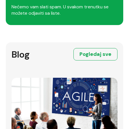
Nećemo vam slati spam. U svakom trenutku se
možete odjaviti sa liste.
Blog
Pogledaj sve