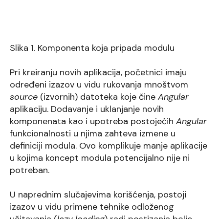
Slika 1. Komponenta koja pripada modulu
Pri kreiranju novih aplikacija, početnici imaju
određeni izazov u vidu rukovanja mnoštvom
source
(izvornih) datoteka koje čine
Angular
aplikaciju. Dodavanje i uklanjanje novih
komponenata kao i upotreba postojećih
Angular
funkcionalnosti u njima zahteva izmene u
definiciji modula. Ovo komplikuje manje aplikacije
u kojima koncept modula potencijalno nije ni
potreban.
U naprednim slučajevima korišćenja, postoji
izazov u vidu primene tehnike odloženog
učitavanja (
lazy loading
) radi postizanja bolje