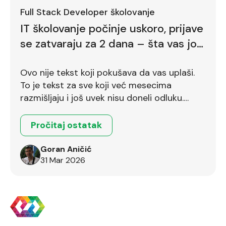
Full Stack Developer školovanje
IT školovanje počinje uskoro, prijave
se zatvaraju za 2 dana – šta vas još
zadržava
Ovo nije tekst koji pokušava da vas uplaši.
To je tekst za sve koji već mesecima
razmišljaju i još uvek nisu doneli odluku.
Ostalo je još dva dana.
Pročitaj ostatak
Goran Aničić
31 Mar 2026