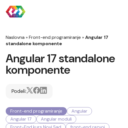
Naslovna
»
Front-end programiranje
»
Angular 17
standalone komponente
Angular 17 standalone
komponente
Podeli:
Front-end programiranje
Angular
Angular 17
Angular moduli
Front-End kurs Novi Sad
front-end razvoj