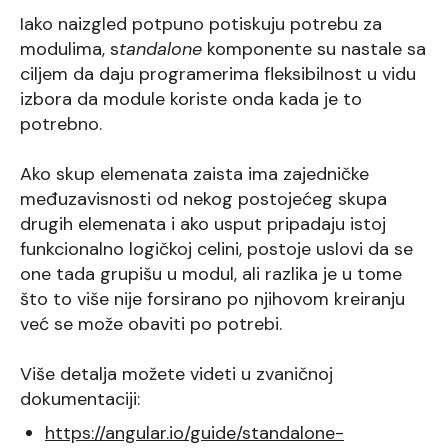
Iako naizgled potpuno potiskuju potrebu za
modulima, s
tandalone
komponente su nastale sa
ciljem da daju programerima fleksibilnost u vidu
izbora da module koriste onda kada je to
potrebno.
Ako skup elemenata zaista ima zajedničke
međuzavisnosti od nekog postojećeg skupa
drugih elemenata i ako usput pripadaju istoj
funkcionalno logičkoj celini, postoje uslovi da se
one tada grupišu u modul, ali razlika je u tome
što to više nije forsirano po njihovom kreiranju
već se može obaviti po potrebi.
Više detalja možete videti u zvaničnoj
dokumentaciji:
https://angular.io/guide/standalone-