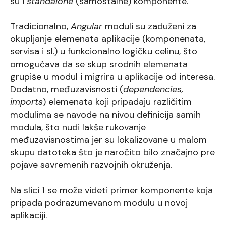
su i
standalone
(samostalne) komponente.
Tradicionalno,
Angular
moduli su zaduženi za
okupljanje elemenata aplikacije (komponenata,
servisa i sl.) u funkcionalno logičku celinu, što
omogućava da se skup srodnih elemenata
grupiše u modul i migrira u aplikacije od interesa.
Dodatno, međuzavisnosti (
dependencies,
imports
) elemenata koji pripadaju različitim
modulima se navode na nivou definicija samih
modula, što nudi lakše rukovanje
međuzavisnostima jer su lokalizovane u malom
skupu datoteka što je naročito bilo značajno pre
pojave savremenih razvojnih okruženja.
Na slici 1 se može videti primer komponente koja
pripada podrazumevanom modulu u novoj
aplikaciji.